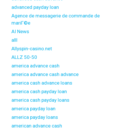
advanced payday loan
Agence de messagerie de commande de
mariГ©e
AI News
alll
Allyspin-casino.net
ALLZ 50-50
america advance cash
america advance cash advance
america cash advance loans
america cash payday loan
america cash payday loans
america payday loan
america payday loans
american advance cash