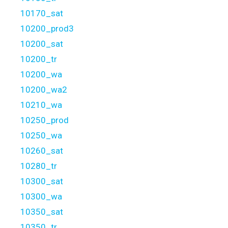
10170_sat
10200_prod3
10200_sat
10200_tr
10200_wa
10200_wa2
10210_wa
10250_prod
10250_wa
10260_sat
10280_tr
10300_sat
10300_wa
10350_sat
10350_tr