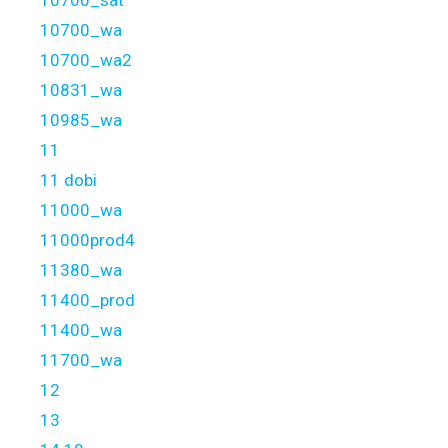
10700_wa
10700_wa2
10831_wa
10985_wa
11
11 dobi
11000_wa
11000prod4
11380_wa
11400_prod
11400_wa
11700_wa
12
13