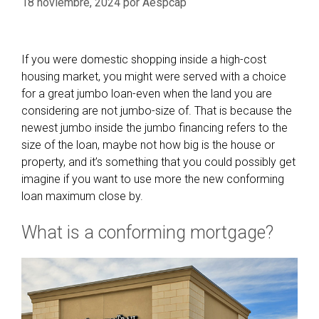
18 noviembre, 2024
por
Aespcap
If you were domestic shopping inside a high-cost
housing market, you might were served with a choice
for a great jumbo loan-even when the land you are
considering are not jumbo-size of. That is because the
newest jumbo inside the jumbo financing refers to the
size of the loan, maybe not how big is the house or
property, and it’s something that you could possibly get
imagine if you want to use more the new conforming
loan maximum close by.
What is a conforming mortgage?