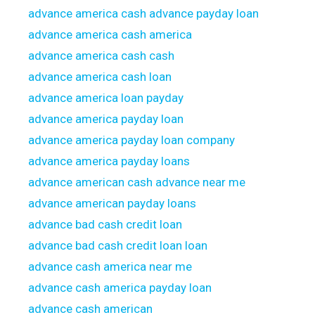
advance america cash advance payday loan
advance america cash america
advance america cash cash
advance america cash loan
advance america loan payday
advance america payday loan
advance america payday loan company
advance america payday loans
advance american cash advance near me
advance american payday loans
advance bad cash credit loan
advance bad cash credit loan loan
advance cash america near me
advance cash america payday loan
advance cash american