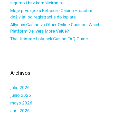
r
sigurno i bez kompliciranja
e
Moje prve igre u Betscore Casino – osobni
n
doživljaj od registracije do isplate
c
Allyspin Casino vs Other Online Casinos: Which
e
Platform Delivers More Value?
i
The Ultimate Lolajack Casino FAQ Guide
n
J
u
m
b
o
Archivos
c
o
julio 2026
m
p
junio 2026
a
mayo 2026
r
abril 2026
e