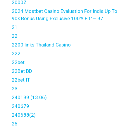
2000Z
2024 Mostbet Casino Evaluation For India Up To
90k Bonus Using Exclusive 100% Fit" – 97
21
22
2200 links Thailand Casino
222
22bet
22Bet BD
22bet IT
23
240199 (13.06)
240679
240688(2)
25