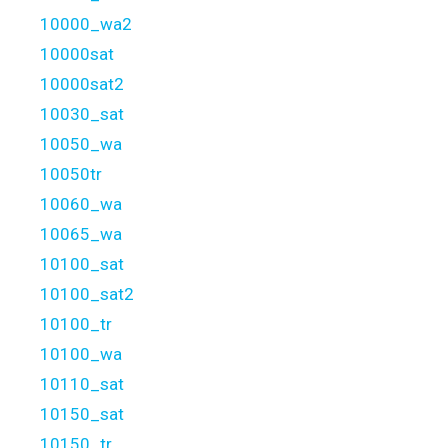
10000_wa2
10000sat
10000sat2
10030_sat
10050_wa
10050tr
10060_wa
10065_wa
10100_sat
10100_sat2
10100_tr
10100_wa
10110_sat
10150_sat
10150_tr