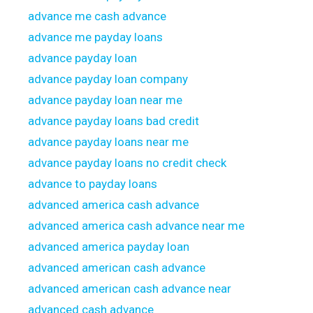
advance me cash advance
advance me payday loans
advance payday loan
advance payday loan company
advance payday loan near me
advance payday loans bad credit
advance payday loans near me
advance payday loans no credit check
advance to payday loans
advanced america cash advance
advanced america cash advance near me
advanced america payday loan
advanced american cash advance
advanced american cash advance near
advanced cash advance