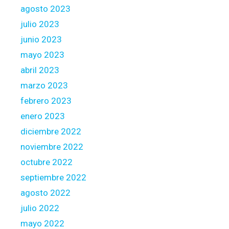
agosto 2023
julio 2023
junio 2023
mayo 2023
abril 2023
marzo 2023
febrero 2023
enero 2023
diciembre 2022
noviembre 2022
octubre 2022
septiembre 2022
agosto 2022
julio 2022
mayo 2022