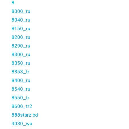
8
8000_ru
8040_ru
8150_ru
8200_ru
8290_ru
8300_ru
8350_ru
8353_tr
8400_ru
8540_ru
8550_tr
8600_tr2
888starz bd
9030_wa