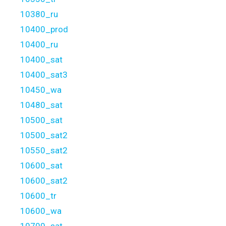
10380_ru
10400_prod
10400_ru
10400_sat
10400_sat3
10450_wa
10480_sat
10500_sat
10500_sat2
10550_sat2
10600_sat
10600_sat2
10600_tr
10600_wa
10700_sat