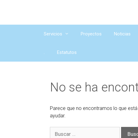
Saltar
al
contenido
Servicios
Proyectos
Noticias
.
Estatutos
No se ha encon
Parece que no encontramos lo que está i
ayudar.
B
u