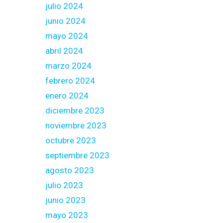
julio 2024
junio 2024
mayo 2024
abril 2024
marzo 2024
febrero 2024
enero 2024
diciembre 2023
noviembre 2023
octubre 2023
septiembre 2023
agosto 2023
julio 2023
junio 2023
mayo 2023