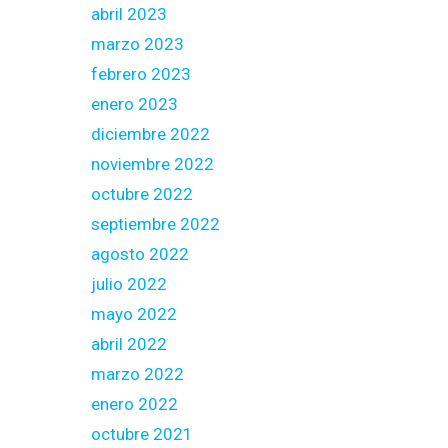
abril 2023
marzo 2023
febrero 2023
enero 2023
diciembre 2022
noviembre 2022
octubre 2022
septiembre 2022
agosto 2022
julio 2022
mayo 2022
abril 2022
marzo 2022
enero 2022
octubre 2021