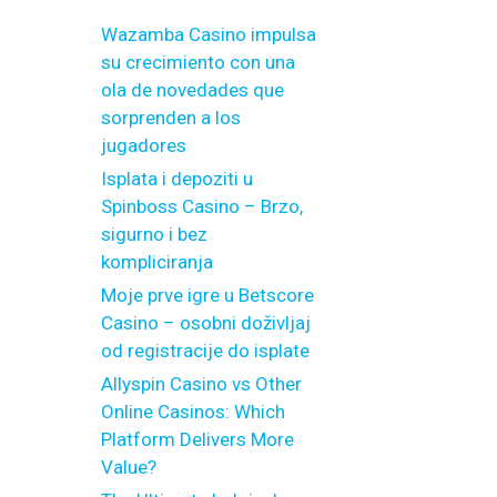
Wazamba Casino impulsa
su crecimiento con una
ola de novedades que
sorprenden a los
jugadores
Isplata i depoziti u
Spinboss Casino – Brzo,
sigurno i bez
kompliciranja
Moje prve igre u Betscore
Casino – osobni doživljaj
od registracije do isplate
Allyspin Casino vs Other
Online Casinos: Which
Platform Delivers More
Value?