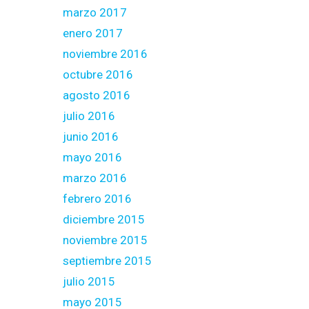
marzo 2017
enero 2017
noviembre 2016
octubre 2016
agosto 2016
julio 2016
junio 2016
mayo 2016
marzo 2016
febrero 2016
diciembre 2015
noviembre 2015
septiembre 2015
julio 2015
mayo 2015