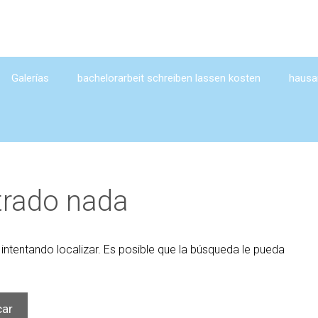
Galerías
bachelorarbeit schreiben lassen kosten
hausar
trado nada
ntentando localizar. Es posible que la búsqueda le pueda