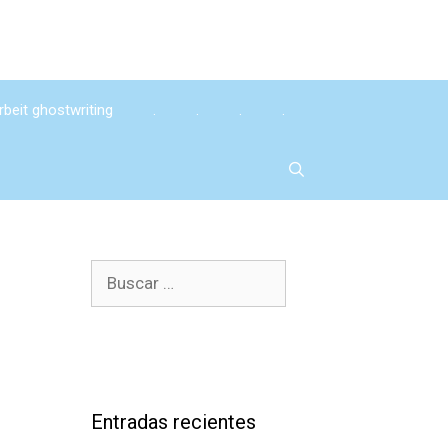
beit ghostwriting
.
.
.
.
Buscar
B
u
s
c
a
r
Entradas recientes
: