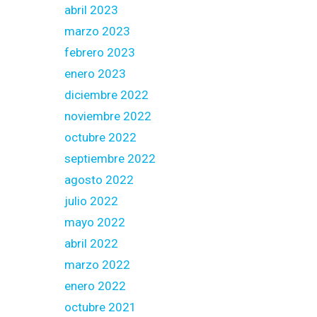
abril 2023
marzo 2023
febrero 2023
enero 2023
diciembre 2022
noviembre 2022
octubre 2022
septiembre 2022
agosto 2022
julio 2022
mayo 2022
abril 2022
marzo 2022
enero 2022
octubre 2021