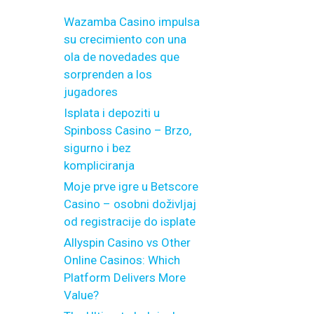
Wazamba Casino impulsa
su crecimiento con una
ola de novedades que
sorprenden a los
jugadores
Isplata i depoziti u
Spinboss Casino – Brzo,
sigurno i bez
kompliciranja
Moje prve igre u Betscore
Casino – osobni doživljaj
od registracije do isplate
Allyspin Casino vs Other
Online Casinos: Which
Platform Delivers More
Value?