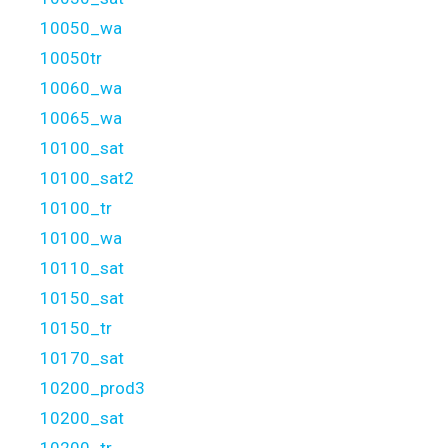
10050_wa
10050tr
10060_wa
10065_wa
10100_sat
10100_sat2
10100_tr
10100_wa
10110_sat
10150_sat
10150_tr
10170_sat
10200_prod3
10200_sat