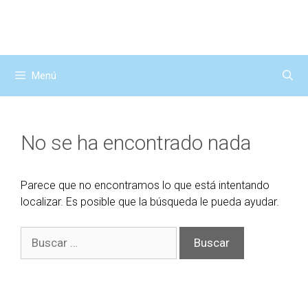
Saltar
al
contenido
Menú
No se ha encontrado nada
Parece que no encontramos lo que está intentando
localizar. Es posible que la búsqueda le pueda ayudar.
B
u
s
c
a