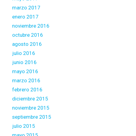
marzo 2017
enero 2017
noviembre 2016
octubre 2016
agosto 2016
julio 2016
junio 2016
mayo 2016
marzo 2016
febrero 2016
diciembre 2015
noviembre 2015
septiembre 2015
julio 2015
mayo 2015