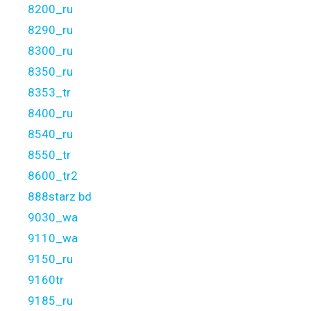
8200_ru
8290_ru
8300_ru
8350_ru
8353_tr
8400_ru
8540_ru
8550_tr
8600_tr2
888starz bd
9030_wa
9110_wa
9150_ru
9160tr
9185_ru