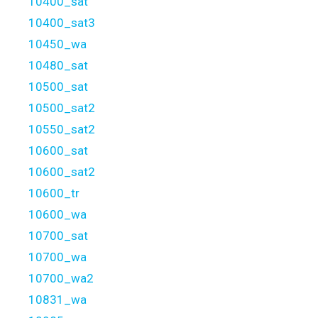
10400_sat
10400_sat3
10450_wa
10480_sat
10500_sat
10500_sat2
10550_sat2
10600_sat
10600_sat2
10600_tr
10600_wa
10700_sat
10700_wa
10700_wa2
10831_wa