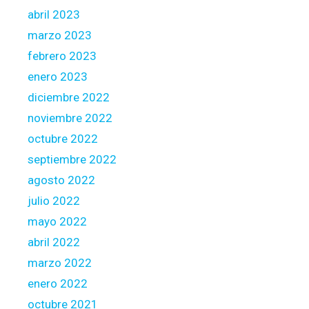
abril 2023
marzo 2023
febrero 2023
enero 2023
diciembre 2022
noviembre 2022
octubre 2022
septiembre 2022
agosto 2022
julio 2022
mayo 2022
abril 2022
marzo 2022
enero 2022
octubre 2021