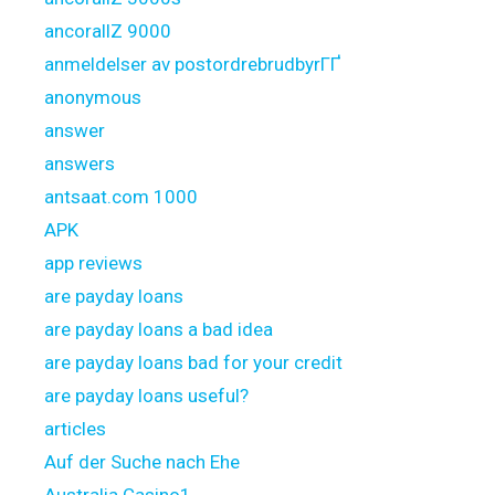
ancorallZ 9000
anmeldelser av postordrebrudbyrГҐ
anonymous
answer
answers
antsaat.com 1000
APK
app reviews
are payday loans
are payday loans a bad idea
are payday loans bad for your credit
are payday loans useful?
articles
Auf der Suche nach Ehe