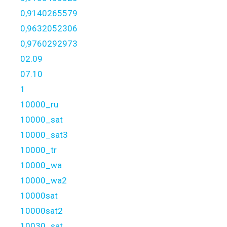
0,9140265579
0,9632052306
0,9760292973
02.09
07.10
1
10000_ru
10000_sat
10000_sat3
10000_tr
10000_wa
10000_wa2
10000sat
10000sat2
10030_sat