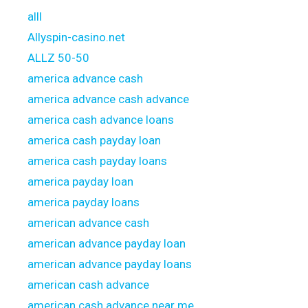
alll
Allyspin-casino.net
ALLZ 50-50
america advance cash
america advance cash advance
america cash advance loans
america cash payday loan
america cash payday loans
america payday loan
america payday loans
american advance cash
american advance payday loan
american advance payday loans
american cash advance
american cash advance near me