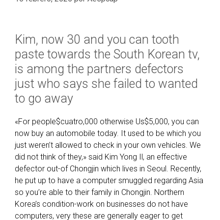
Kim, now 30 and you can tooth
paste towards the South Korean tv,
is among the partners defectors
just who says she failed to wanted
to go away
«For people$cuatro,000 otherwise Us$5,000, you can
now buy an automobile today. It used to be which you
just weren’t allowed to check in your own vehicles. We
did not think of they,» said Kim Yong Il, an effective
defector out-of Chongjin which lives in Seoul. Recently,
he put up to have a computer smuggled regarding Asia
so you’re able to their family in Chongjin. Northern
Korea’s condition-work on businesses do not have
computers, very these are generally eager to get