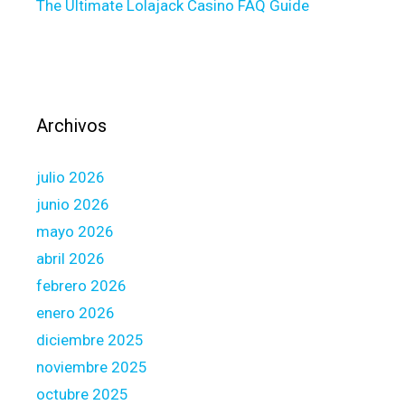
The Ultimate Lolajack Casino FAQ Guide
w
a
s
e
v
e
Archivos
n
b
julio 2026
e
t
junio 2026
t
mayo 2026
e
abril 2026
r
febrero 2026
o
u
enero 2026
t
diciembre 2025
o
noviembre 2025
f
octubre 2025
,