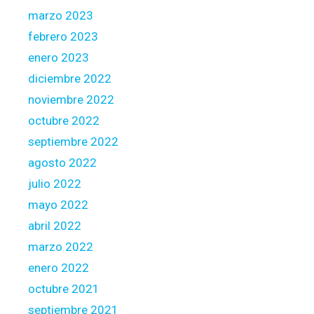
t
marzo 2023
o
febrero 2023
m
o
enero 2023
b
diciembre 2022
i
noviembre 2022
l
octubre 2022
e
s
septiembre 2022
agosto 2022
julio 2022
mayo 2022
abril 2022
marzo 2022
enero 2022
octubre 2021
septiembre 2021