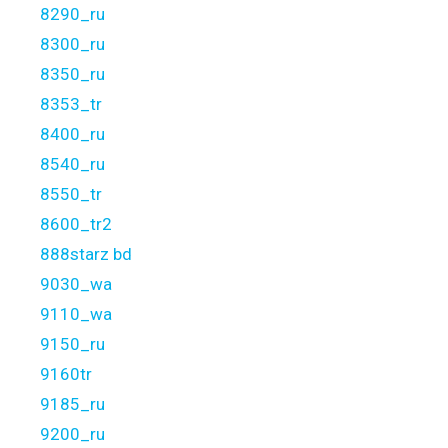
8290_ru
8300_ru
8350_ru
8353_tr
8400_ru
8540_ru
8550_tr
8600_tr2
888starz bd
9030_wa
9110_wa
9150_ru
9160tr
9185_ru
9200_ru