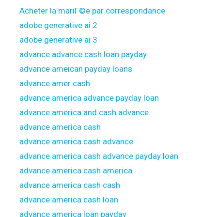
Acheter la mariГ©e par correspondance
adobe generative ai 2
adobe generative ai 3
advance advance cash loan payday
advance ameican payday loans
advance amer cash
advance america advance payday loan
advance america and cash advance
advance america cash
advance america cash advance
advance america cash advance payday loan
advance america cash america
advance america cash cash
advance america cash loan
advance america loan payday