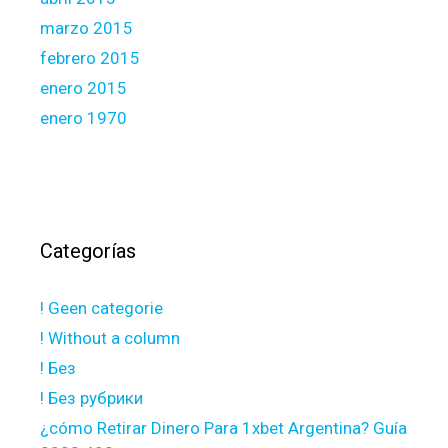
marzo 2015
febrero 2015
enero 2015
enero 1970
Categorías
! Geen categorie
! Without a column
! Без
! Без рубрики
¿cómo Retirar Dinero Para 1xbet Argentina? Guía