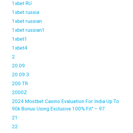
1xbet RU
1xbet russia
1xbet russian
1xbet russian1
1xbet1
1xbet4
2
20.09
20.09 3
200 TR
2000Z
2024 Mostbet Casino Evaluation For India Up To
90k Bonus Using Exclusive 100% Fit" – 97
21
22