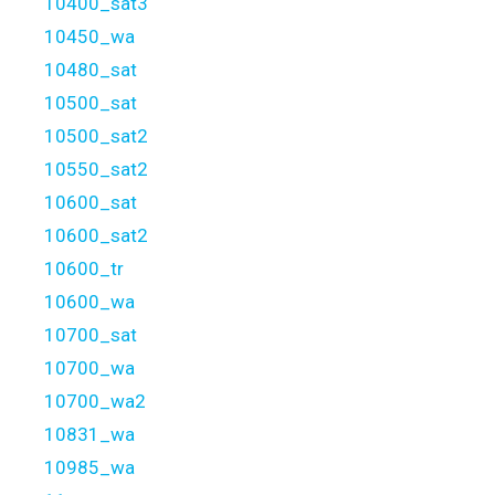
10400_sat3
10450_wa
10480_sat
10500_sat
10500_sat2
10550_sat2
10600_sat
10600_sat2
10600_tr
10600_wa
10700_sat
10700_wa
10700_wa2
10831_wa
10985_wa