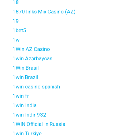
18
1870 links Mix Casino (AZ)
19
1bet5
1w
1Win AZ Casino
1win Azərbaycan
1Win Brasil
1win Brazil
1win casino spanish
1win fr
1win India
1win Indir 932
1WIN Official In Russia
1win Turkiye