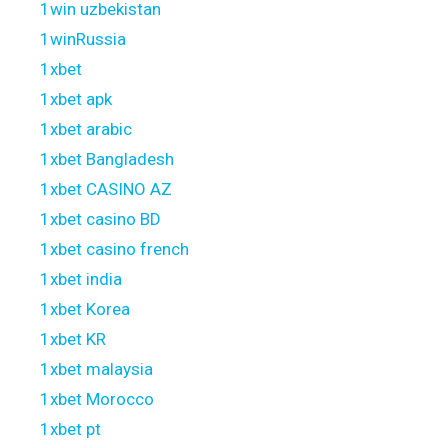
1win uzbekistan
1winRussia
1xbet
1xbet apk
1xbet arabic
1xbet Bangladesh
1xbet CASINO AZ
1xbet casino BD
1xbet casino french
1xbet india
1xbet Korea
1xbet KR
1xbet malaysia
1xbet Morocco
1xbet pt