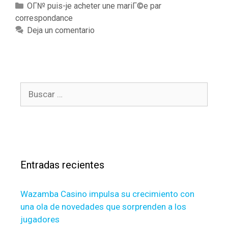
u
C
OГ№ puis-je acheter une mariГ©e par
t
correspondance
a
a
t
Deja un comentario
u
e
l
g
o
o
n
r
g
B
í
d
u
a
e
s
s
s
c
p
a
e
r
r
Entradas recientes
:
i
o
Wazamba Casino impulsa su crecimiento con
d
una ola de novedades que sorprenden a los
e
jugadores
s