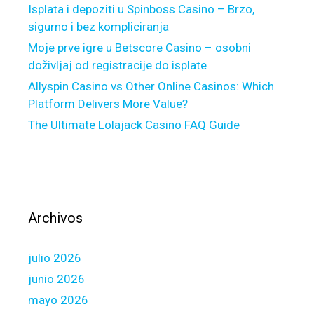
d
Isplata i depoziti u Spinboss Casino – Brzo,
a
sigurno i bez kompliciranja
n
Moje prve igre u Betscore Casino – osobni
s
doživljaj od registracije do isplate
o
Allyspin Casino vs Other Online Casinos: Which
n
Platform Delivers More Value?
n
The Ultimate Lolajack Casino FAQ Guide
e
s
e
m
b
l
Archivos
e
p
julio 2026
a
s
junio 2026
d
mayo 2026
u