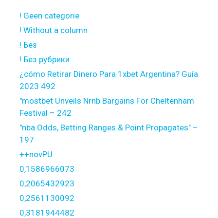
! Geen categorie
! Without a column
! Без
! Без рубрики
¿cómo Retirar Dinero Para 1xbet Argentina? Guía
2023 492
"mostbet Unveils Nrnb Bargains For Cheltenham
Festival – 242
"nba Odds, Betting Ranges & Point Propagates" –
197
++novPU
0,1586966073
0,2065432923
0,2561130092
0,3181944482