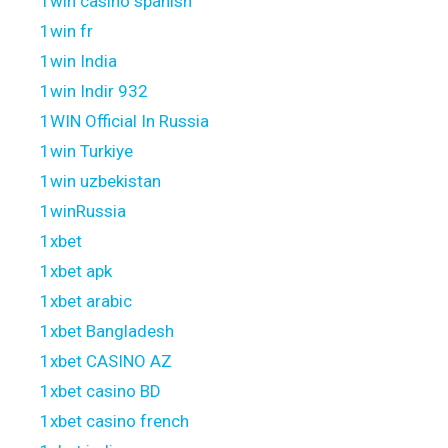
1win casino spanish
1win fr
1win India
1win Indir 932
1WIN Official In Russia
1win Turkiye
1win uzbekistan
1winRussia
1xbet
1xbet apk
1xbet arabic
1xbet Bangladesh
1xbet CASINO AZ
1xbet casino BD
1xbet casino french