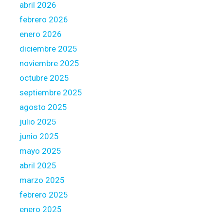
abril 2026
t
febrero 2026
o
u
enero 2026
t
diciembre 2025
e
noviembre 2025
n
octubre 2025
c
o
septiembre 2025
m
agosto 2025
p
julio 2025
a
junio 2025
g
n
mayo 2025
i
abril 2025
e
marzo 2025
d
febrero 2025
e
m
enero 2025