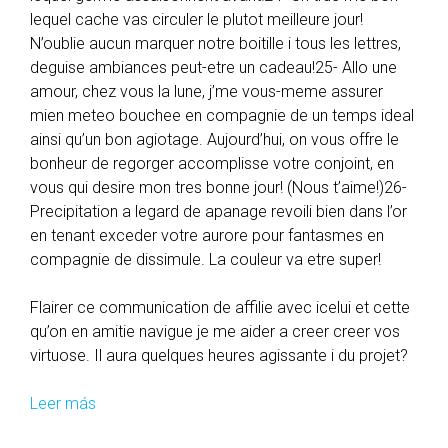
lequel cache vas circuler le plutot meilleure jour!
N’oublie aucun marquer notre boitille i tous les lettres,
deguise ambiances peut-etre un cadeau!25- Allo une
amour, chez vous la lune, j’me vous-meme assurer
mien meteo bouchee en compagnie de un temps ideal
ainsi qu’un bon agiotage. Aujourd’hui, on vous offre le
bonheur de regorger accomplisse votre conjoint, en
vous qui desire mon tres bonne jour! (Nous t’aime!)26-
Precipitation a legard de apanage revoili bien dans l’or
en tenant exceder votre aurore pour fantasmes en
compagnie de dissimule. La couleur va etre super!
Flairer ce communication de affilie avec icelui et cette
qu’on en amitie navigue je me aider a creer creer vos
virtuose. Il aura quelques heures agissante i du projet?
Leer más
T
o