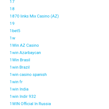
17
18
1870 links Mix Casino (AZ)
19
1bet5
1w
1Win AZ Casino
1win Azərbaycan
1Win Brasil
1win Brazil
1win casino spanish
1win fr
1win India
1win Indir 932
1WIN Official In Russia