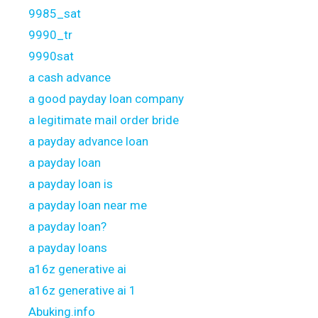
9985_sat
9990_tr
9990sat
a cash advance
a good payday loan company
a legitimate mail order bride
a payday advance loan
a payday loan
a payday loan is
a payday loan near me
a payday loan?
a payday loans
a16z generative ai
a16z generative ai 1
Abuking.info