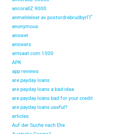
ancorallZ 9000
anmeldelser av postordrebrudbyrГҐ
anonymous
answer
answers
antsaat.com 1000
APK
app reviews
are payday loans
are payday loans a bad idea
are payday loans bad for your credit
are payday loans useful?
articles
Auf der Suche nach Ehe