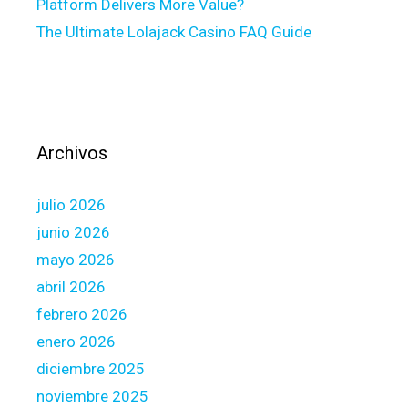
Platform Delivers More Value?
The Ultimate Lolajack Casino FAQ Guide
Archivos
julio 2026
junio 2026
mayo 2026
abril 2026
febrero 2026
enero 2026
diciembre 2025
noviembre 2025