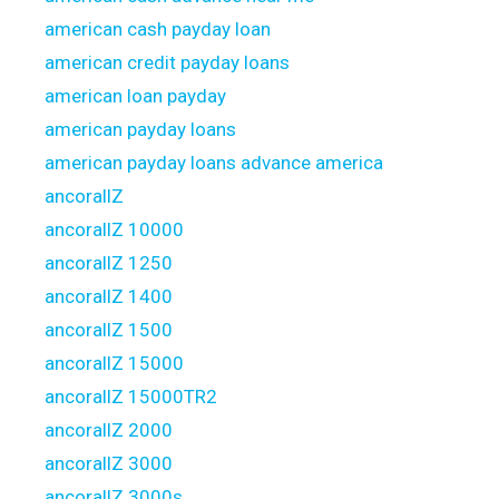
american cash payday loan
american credit payday loans
american loan payday
american payday loans
american payday loans advance america
ancorallZ
ancorallZ 10000
ancorallZ 1250
ancorallZ 1400
ancorallZ 1500
ancorallZ 15000
ancorallZ 15000TR2
ancorallZ 2000
ancorallZ 3000
ancorallZ 3000s