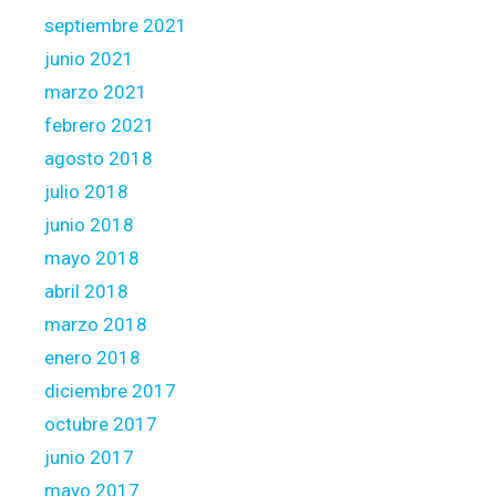
septiembre 2021
junio 2021
marzo 2021
febrero 2021
agosto 2018
julio 2018
junio 2018
mayo 2018
abril 2018
marzo 2018
enero 2018
diciembre 2017
octubre 2017
junio 2017
mayo 2017