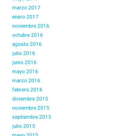
marzo 2017
enero 2017
noviembre 2016
octubre 2016
agosto 2016
julio 2016
junio 2016
mayo 2016
marzo 2016
febrero 2016
diciembre 2015
noviembre 2015
septiembre 2015
julio 2015
mayo 2015