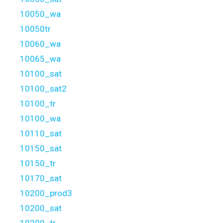
10050_wa
10050tr
10060_wa
10065_wa
10100_sat
10100_sat2
10100_tr
10100_wa
10110_sat
10150_sat
10150_tr
10170_sat
10200_prod3
10200_sat