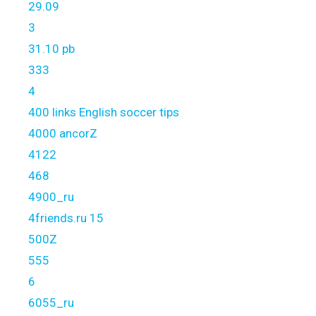
29.09
3
31.10 pb
333
4
400 links English soccer tips
4000 ancorZ
4122
468
4900_ru
4friends.ru 15
500Z
555
6
6055_ru