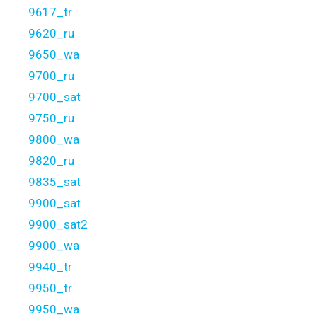
9617_tr
9620_ru
9650_wa
9700_ru
9700_sat
9750_ru
9800_wa
9820_ru
9835_sat
9900_sat
9900_sat2
9900_wa
9940_tr
9950_tr
9950_wa