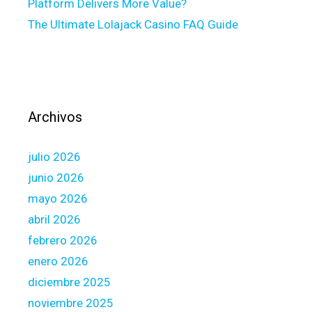
Platform Delivers More Value?
The Ultimate Lolajack Casino FAQ Guide
Archivos
julio 2026
junio 2026
mayo 2026
abril 2026
febrero 2026
enero 2026
diciembre 2025
noviembre 2025