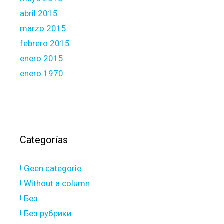
abril 2015
marzo 2015
febrero 2015
enero 2015
enero 1970
Categorías
! Geen categorie
! Without a column
! Без
! Без рубрики