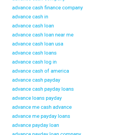
advance cash finance company
advance cash in
advance cash loan
advance cash loan near me
advance cash loan usa
advance cash loans
advance cash log in
advance cash of america
advance cash payday
advance cash payday loans
advance loans payday
advance me cash advance
advance me payday loans
advance payday loan
advance payday loan company