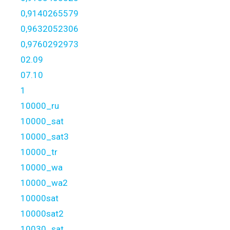
0,9140265579
0,9632052306
0,9760292973
02.09
07.10
1
10000_ru
10000_sat
10000_sat3
10000_tr
10000_wa
10000_wa2
10000sat
10000sat2
10030_sat