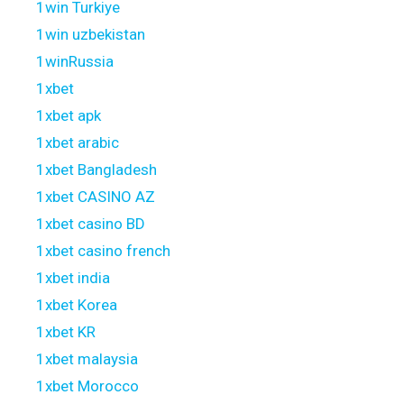
1win Turkiye
1win uzbekistan
1winRussia
1xbet
1xbet apk
1xbet arabic
1xbet Bangladesh
1xbet CASINO AZ
1xbet casino BD
1xbet casino french
1xbet india
1xbet Korea
1xbet KR
1xbet malaysia
1xbet Morocco