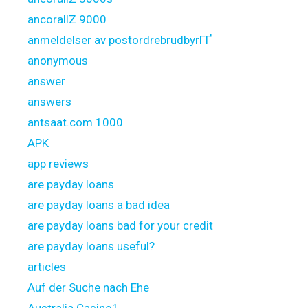
ancorallZ 9000
anmeldelser av postordrebrudbyrГҐ
anonymous
answer
answers
antsaat.com 1000
APK
app reviews
are payday loans
are payday loans a bad idea
are payday loans bad for your credit
are payday loans useful?
articles
Auf der Suche nach Ehe