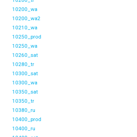
10200_tr
10200_wa
10200_wa2
10210_wa
10250_prod
10250_wa
10260_sat
10280_tr
10300_sat
10300_wa
10350_sat
10350_tr
10380_ru
10400_prod
10400_ru