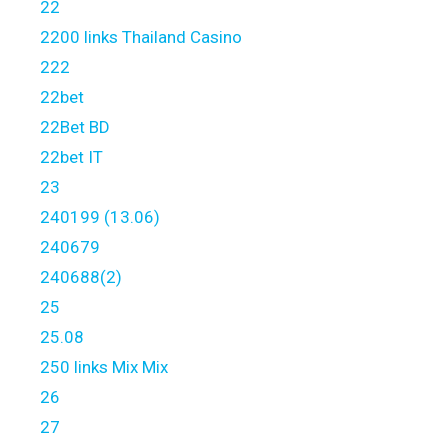
22
2200 links Thailand Casino
222
22bet
22Bet BD
22bet IT
23
240199 (13.06)
240679
240688(2)
25
25.08
250 links Mix Mix
26
27