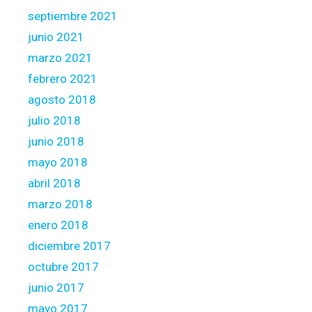
septiembre 2021
junio 2021
marzo 2021
febrero 2021
agosto 2018
julio 2018
junio 2018
mayo 2018
abril 2018
marzo 2018
enero 2018
diciembre 2017
octubre 2017
junio 2017
mayo 2017