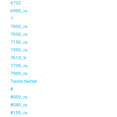
6732
6900_ru
7
7000_ru
7030_ru
7150_ru
7390_ru
7610_tr
7730_ru
7900_ru
7slots twitter
8
8000_ru
8040_ru
8150_ru