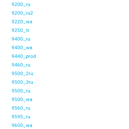
9200_ru
9200_ru2
9220_wa
9250_tr
9400_ru
9400_wa
9440_prod
9460_ru
9500_2ru
9500_3ru
9500_ru
9500_wa
9560_ru
9595_ru
9600_wa