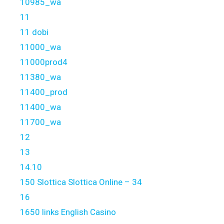
10985_wa
11
11 dobi
11000_wa
11000prod4
11380_wa
11400_prod
11400_wa
11700_wa
12
13
14.10
150 Slottica Slottica Online – 34
16
1650 links English Casino