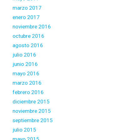
marzo 2017
enero 2017
noviembre 2016
octubre 2016
agosto 2016
julio 2016
junio 2016
mayo 2016
marzo 2016
febrero 2016
diciembre 2015
noviembre 2015
septiembre 2015
julio 2015
mayo 2015