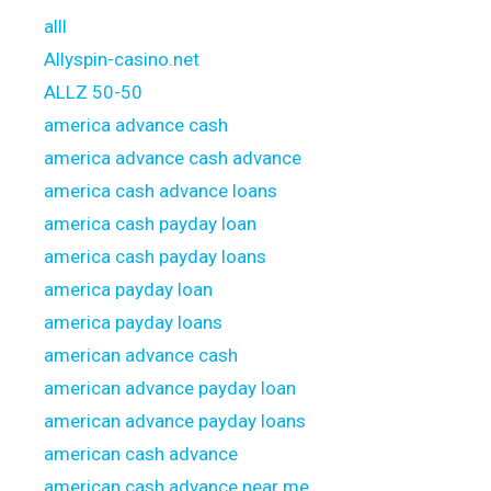
alll
Allyspin-casino.net
ALLZ 50-50
america advance cash
america advance cash advance
america cash advance loans
america cash payday loan
america cash payday loans
america payday loan
america payday loans
american advance cash
american advance payday loan
american advance payday loans
american cash advance
american cash advance near me