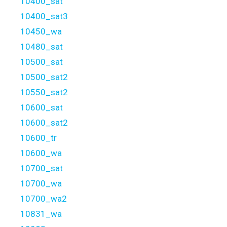
10400_sat
10400_sat3
10450_wa
10480_sat
10500_sat
10500_sat2
10550_sat2
10600_sat
10600_sat2
10600_tr
10600_wa
10700_sat
10700_wa
10700_wa2
10831_wa