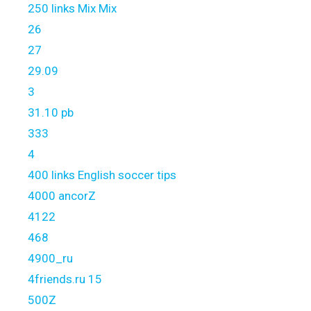
250 links Mix Mix
26
27
29.09
3
31.10 pb
333
4
400 links English soccer tips
4000 ancorZ
4122
468
4900_ru
4friends.ru 15
500Z