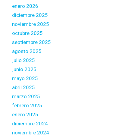
r
enero 2026
t
diciembre 2025
g
noviembre 2025
a
octubre 2025
g
e
septiembre 2025
l
agosto 2025
o
julio 2025
a
junio 2025
n
s
mayo 2025
t
abril 2025
o
marzo 2025
w
febrero 2025
a
r
enero 2025
d
diciembre 2024
a
noviembre 2024