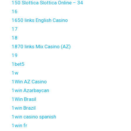
150 Slottica Slottica Online – 34
16
1650 links English Casino
17
18
1870 links Mix Casino (AZ)
19
1bet5
1w
1Win AZ Casino
1win Azərbaycan
1Win Brasil
1win Brazil
1win casino spanish
1win fr