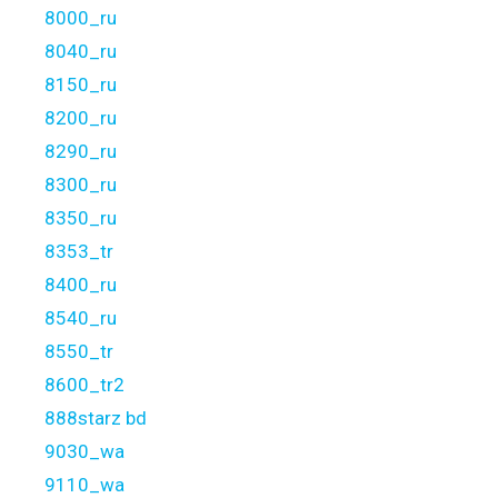
8000_ru
8040_ru
8150_ru
8200_ru
8290_ru
8300_ru
8350_ru
8353_tr
8400_ru
8540_ru
8550_tr
8600_tr2
888starz bd
9030_wa
9110_wa