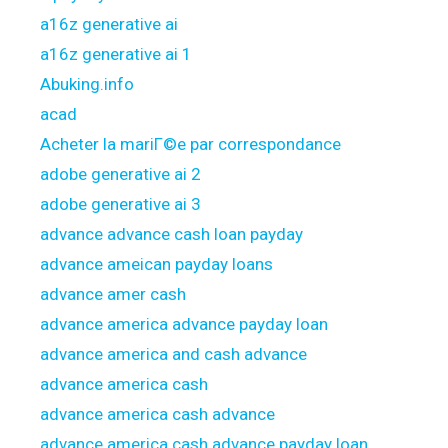
a16z generative ai
a16z generative ai 1
Abuking.info
acad
Acheter la mariГ©e par correspondance
adobe generative ai 2
adobe generative ai 3
advance advance cash loan payday
advance ameican payday loans
advance amer cash
advance america advance payday loan
advance america and cash advance
advance america cash
advance america cash advance
advance america cash advance payday loan