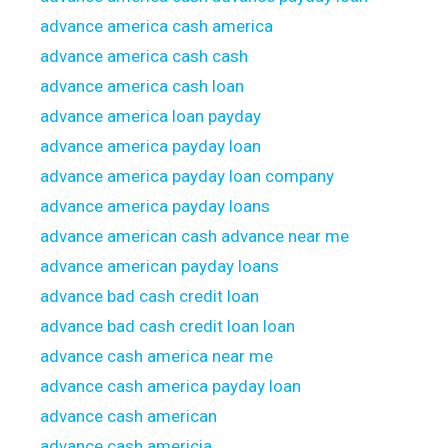
advance america cash america
advance america cash cash
advance america cash loan
advance america loan payday
advance america payday loan
advance america payday loan company
advance america payday loans
advance american cash advance near me
advance american payday loans
advance bad cash credit loan
advance bad cash credit loan loan
advance cash america near me
advance cash america payday loan
advance cash american
advance cash americia