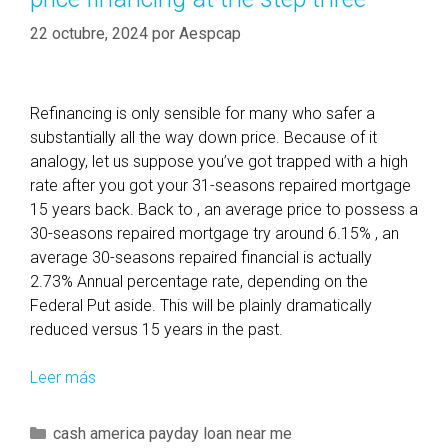
22 octubre, 2024
por
Aespcap
Refinancing is only sensible for many who safer a
substantially all the way down price. Because of it
analogy, let us suppose you’ve got trapped with a high
rate after you got your 31-seasons repaired mortgage
15 years back. Back to , an average price to possess a
30-seasons repaired mortgage try around 6.15% , an
average 30-seasons repaired financial is actually
2.73% Annual percentage rate, depending on the
Federal Put aside. This will be plainly dramatically
reduced versus 15 years in the past.
Leer más
T
o
d
C
cash america payday loan near me