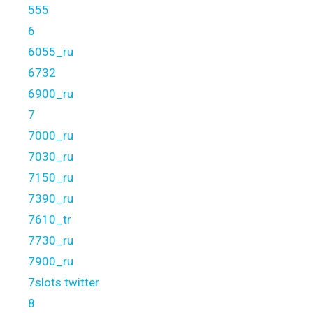
555
6
6055_ru
6732
6900_ru
7
7000_ru
7030_ru
7150_ru
7390_ru
7610_tr
7730_ru
7900_ru
7slots twitter
8