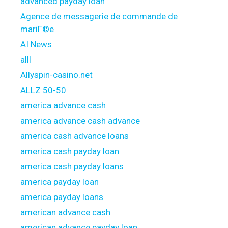
advanced payday loan
Agence de messagerie de commande de
mariГ©e
AI News
alll
Allyspin-casino.net
ALLZ 50-50
america advance cash
america advance cash advance
america cash advance loans
america cash payday loan
america cash payday loans
america payday loan
america payday loans
american advance cash
american advance payday loan