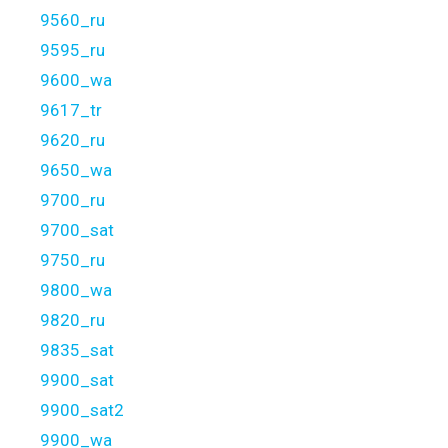
9560_ru
9595_ru
9600_wa
9617_tr
9620_ru
9650_wa
9700_ru
9700_sat
9750_ru
9800_wa
9820_ru
9835_sat
9900_sat
9900_sat2
9900_wa