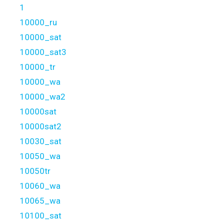
1
10000_ru
10000_sat
10000_sat3
10000_tr
10000_wa
10000_wa2
10000sat
10000sat2
10030_sat
10050_wa
10050tr
10060_wa
10065_wa
10100_sat