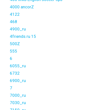
4000 ancorZ
4122
468
4900_ru
4friends.ru 15
500Z
555
6
6055_ru
6732
6900_ru
7
7000_ru
7030_ru