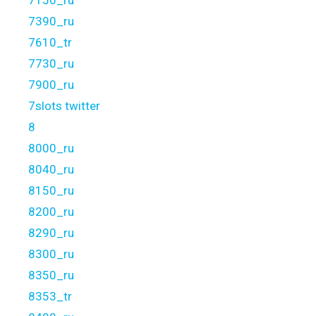
7150_ru
7390_ru
7610_tr
7730_ru
7900_ru
7slots twitter
8
8000_ru
8040_ru
8150_ru
8200_ru
8290_ru
8300_ru
8350_ru
8353_tr