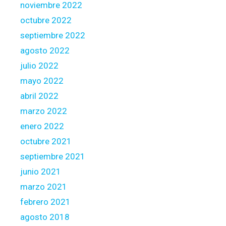
noviembre 2022
octubre 2022
septiembre 2022
agosto 2022
julio 2022
mayo 2022
abril 2022
marzo 2022
enero 2022
octubre 2021
septiembre 2021
junio 2021
marzo 2021
febrero 2021
agosto 2018