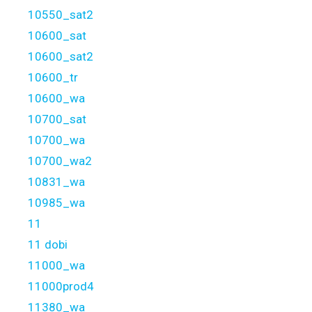
10550_sat2
10600_sat
10600_sat2
10600_tr
10600_wa
10700_sat
10700_wa
10700_wa2
10831_wa
10985_wa
11
11 dobi
11000_wa
11000prod4
11380_wa