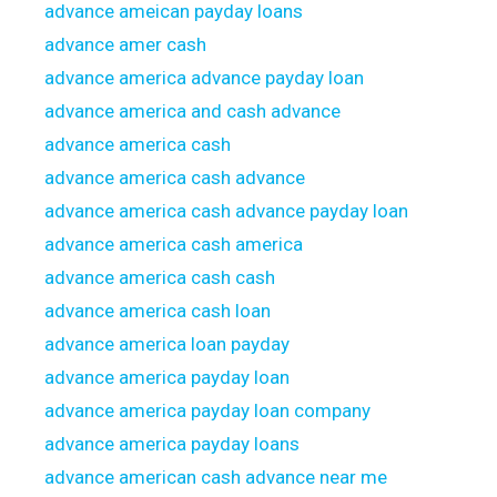
advance ameican payday loans
advance amer cash
advance america advance payday loan
advance america and cash advance
advance america cash
advance america cash advance
advance america cash advance payday loan
advance america cash america
advance america cash cash
advance america cash loan
advance america loan payday
advance america payday loan
advance america payday loan company
advance america payday loans
advance american cash advance near me