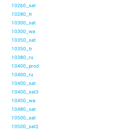
10260_sat
10280_tr
10300_sat
10300_wa
10350_sat
10350_tr
10380_ru
10400_prod
10400_ru
10400_sat
10400_sat3
10450_wa
10480_sat
10500_sat
10500_sat2