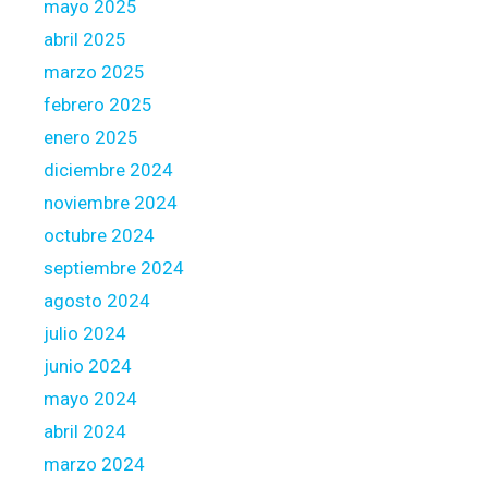
v
mayo 2025
e
abril 2025
n
marzo 2025
i
febrero 2025
r
a
enero 2025
c
diciembre 2024
c
noviembre 2024
o
octubre 2024
u
p
septiembre 2024
l
agosto 2024
e
julio 2024
junio 2024
mayo 2024
abril 2024
marzo 2024