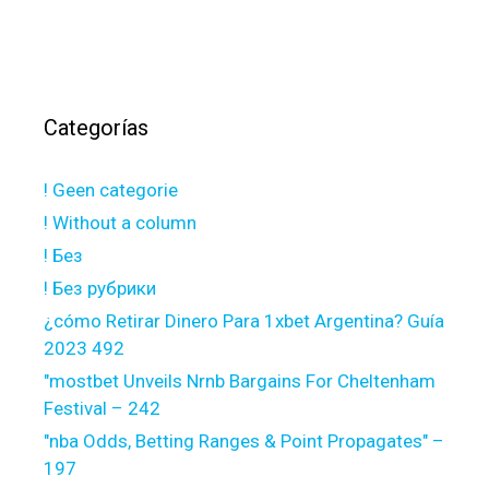
Categorías
! Geen categorie
! Without a column
! Без
! Без рубрики
¿cómo Retirar Dinero Para 1xbet Argentina? Guía
2023 492
"mostbet Unveils Nrnb Bargains For Cheltenham
Festival – 242
"nba Odds, Betting Ranges & Point Propagates" –
197