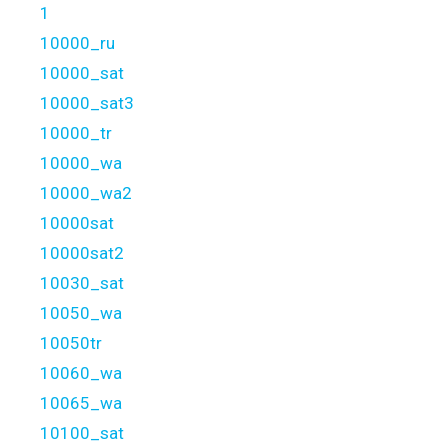
1
10000_ru
10000_sat
10000_sat3
10000_tr
10000_wa
10000_wa2
10000sat
10000sat2
10030_sat
10050_wa
10050tr
10060_wa
10065_wa
10100_sat