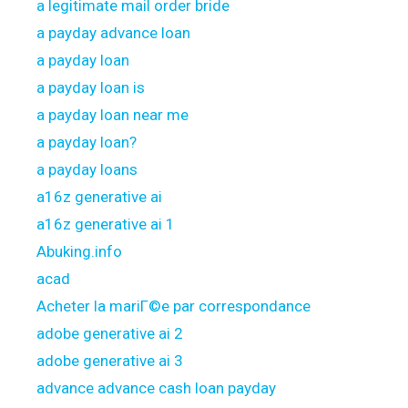
a legitimate mail order bride
a payday advance loan
a payday loan
a payday loan is
a payday loan near me
a payday loan?
a payday loans
a16z generative ai
a16z generative ai 1
Abuking.info
acad
Acheter la mariГ©e par correspondance
adobe generative ai 2
adobe generative ai 3
advance advance cash loan payday