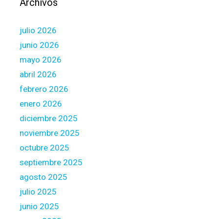
Archivos
я
й
ч
м
julio 2026
а
е
с
junio 2026
р
т
о
mayo 2026
ы
в
abril 2026
х
.
febrero 2026
и
г
enero 2026
р
diciembre 2025
о
noviembre 2025
к
octubre 2025
о
в
septiembre 2025
.
agosto 2025
julio 2025
junio 2025