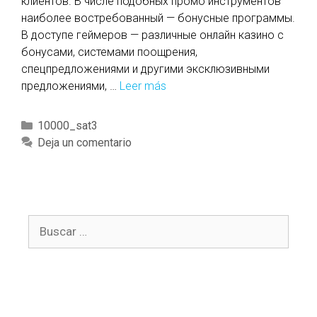
клиентов. В числе подобных промо инструментов
г
о
наиболее востребованный — бонусные программы.
е
р
В доступе геймеров — различные онлайн казино с
й
н
бонусами, системами поощрения,
м
ы
спецпредложениями и другими эксклюзивными
е
е
предложениями, …
Leer más
Н
р
з
а
о
а
д
в
в
C
10000_sat3
е
.
е
a
Deja un comentario
ж
д
t
н
е
e
ы
н
g
е
и
o
и
B
я
r
н
u
с
í
т
s
п
a
е
р
c
s
р
е
a
н
м
r