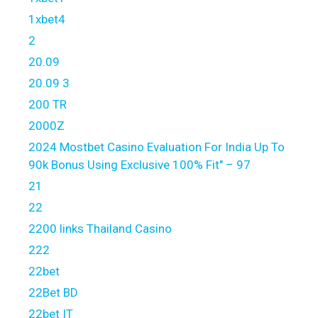
1xbet4
2
20.09
20.09 3
200 TR
2000Z
2024 Mostbet Casino Evaluation For India Up To
90k Bonus Using Exclusive 100% Fit" – 97
21
22
2200 links Thailand Casino
222
22bet
22Bet BD
22bet IT