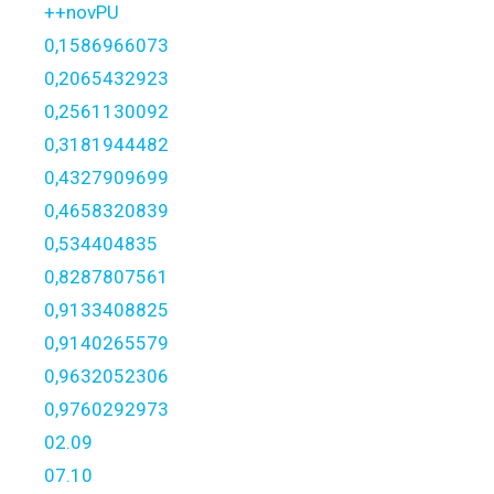
++novPU
0,1586966073
0,2065432923
0,2561130092
0,3181944482
0,4327909699
0,4658320839
0,534404835
0,8287807561
0,9133408825
0,9140265579
0,9632052306
0,9760292973
02.09
07.10