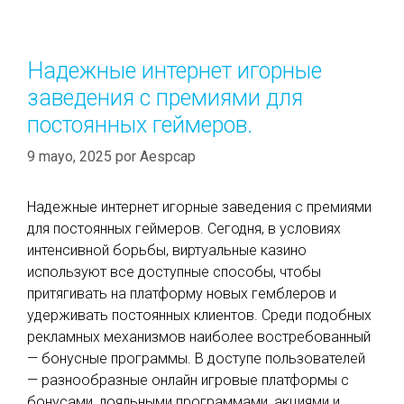
м
н
e
и
ы
g
д
е
o
Надежные интернет игорные
л
и
r
заведения с премиями для
я
н
í
ч
т
постоянных геймеров.
a
а
е
s
9 mayo, 2025
por
Aespcap
с
р
т
н
ы
е
Надежные интернет игорные заведения с премиями
х
т
для постоянных геймеров. Сегодня, в условиях
г
к
интенсивной борьбы, виртуальные казино
е
а
используют все доступные способы, чтобы
й
з
притягивать на платформу новых гемблеров и
м
и
удерживать постоянных клиентов. Среди подобных
е
н
рекламных механизмов наиболее востребованный
р
о
— бонусные программы. В доступе пользователей
о
с
— разнообразные онлайн игровые платформы с
в
б
бонусами, лояльными программами, акциями и