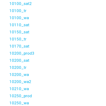
10100_sat2
10100_tr
10100_wa
10110_sat
10150_sat
10150_tr
10170_sat
10200_prod3
10200_sat
10200_tr
10200_wa
10200_wa2
10210_wa
10250_prod
10250_wa