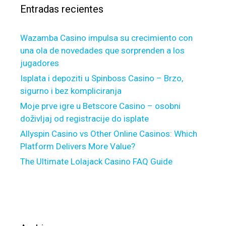
е
и
Entradas recientes
:
т
я
к
м
Wazamba Casino impulsa su crecimiento con
а
и
una ola de novedades que sorprenden a los
з
д
jugadores
и
л
н
Isplata i depoziti u Spinboss Casino – Brzo,
я
о
sigurno i bez kompliciranja
п
с
о
Moje prve igre u Betscore Casino – osobni
б
с
doživljaj od registracije do isplate
о
т
Allyspin Casino vs Other Online Casinos: Which
н
о
Platform Delivers More Value?
у
я
The Ultimate Lolajack Casino FAQ Guide
с
н
а
н
м
ы
и
х
д
г
л
е