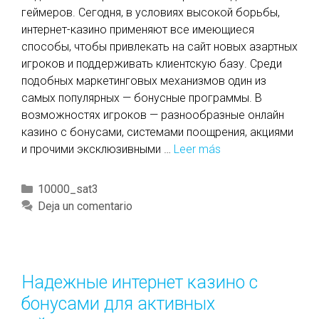
геймеров. Сегодня, в условиях высокой борьбы,
интернет-казино применяют все имеющиеся
способы, чтобы привлекать на сайт новых азартных
игроков и поддерживать клиентскую базу. Среди
подобных маркетинговых механизмов один из
самых популярных — бонусные программы. В
возможностях игроков — разнообразные онлайн
казино с бонусами, системами поощрения, акциями
и прочими эксклюзивными …
Leer más
Н
а
д
C
10000_sat3
е
a
Deja un comentario
ж
t
н
e
ы
g
е
o
Надежные интернет казино с
и
r
бонусами для активных
н
í