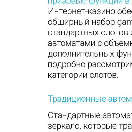
призовые функции в 
Интернет-казино об
обширный набор gamb
стандартных слотов
автоматами с объем
дополнительных фун
подробно рассмотри
категории слотов.
Традиционные автом
Стандартные автома
зеркало, которые тр