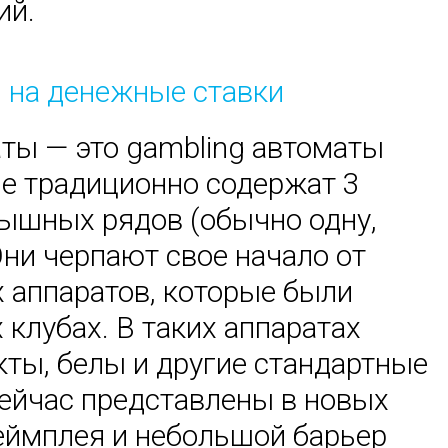
ий.
у
г
и
 на денежные ставки
е
п
ты — это gambling автоматы
р
и
ые традиционно содержат 3
з
рышных рядов (обычно одну,
о
в
Они черпают свое начало от
ы
 аппаратов, которые были
е
ф
 клубах. В таких аппаратах
у
ты, белы и другие стандартные
н
к
сейчас представлены в новых
ц
еймплея и небольшой барьер
и