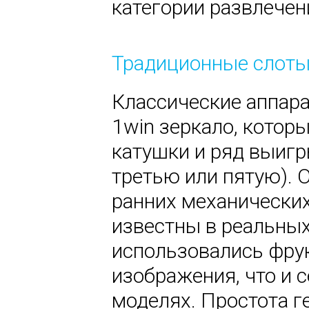
категории развлечен
Традиционные слоты
Классические аппара
1win зеркало, котор
катушки и ряд выиг
третью или пятую). 
ранних механических
известны в реальных
использовались фрук
изображения, что и 
моделях. Простота г