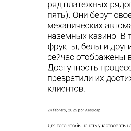
ряд платежных рядов
пять). Они берут сво
механических автома
наземных казино. В 
фрукты, белы и други
сейчас отображены в
Доступность процесс
превратили их дост
клиентов.
24 febrero, 2025
por
Aespcap
Для того чтобы начать участвовать н