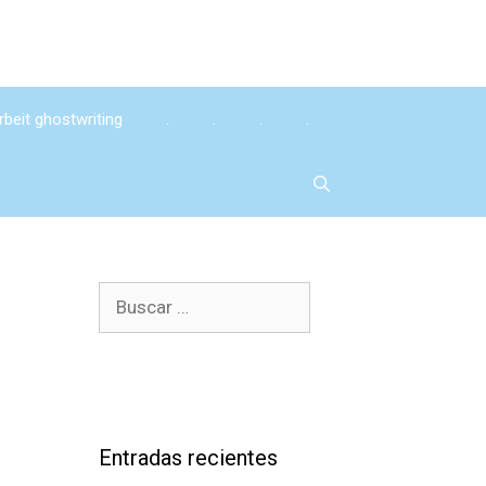
beit ghostwriting
.
.
.
.
Buscar
B
u
s
c
a
r
Entradas recientes
: