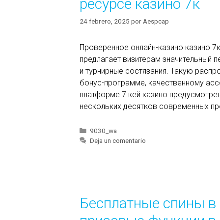
ресурсе казино 7к
s
24 febrero, 2025
por
Aespcap
Проверенное онлайн-казино казино 7к
предлагает визитерам значительный п
и турнирные состязания. Такую распр
бонус-программе, качественному асс
платформе 7 кей казино предусмотре
нескольких десятков современных пр
C
9030_wa
a
Deja un comentario
t
e
g
o
r
Бесплатные спины в 
í
a
s