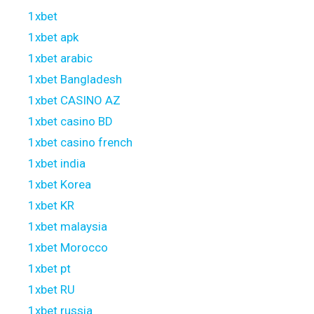
1xbet
1xbet apk
1xbet arabic
1xbet Bangladesh
1xbet CASINO AZ
1xbet casino BD
1xbet casino french
1xbet india
1xbet Korea
1xbet KR
1xbet malaysia
1xbet Morocco
1xbet pt
1xbet RU
1xbet russia