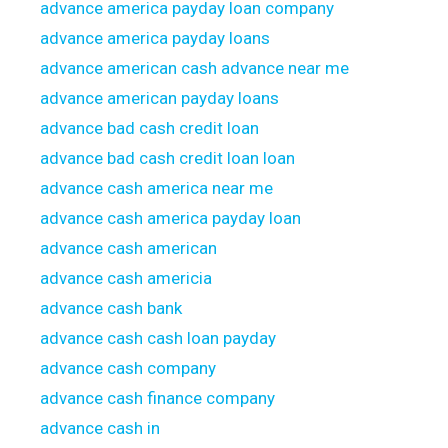
advance america payday loan company
advance america payday loans
advance american cash advance near me
advance american payday loans
advance bad cash credit loan
advance bad cash credit loan loan
advance cash america near me
advance cash america payday loan
advance cash american
advance cash americia
advance cash bank
advance cash cash loan payday
advance cash company
advance cash finance company
advance cash in