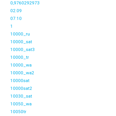
0,9760292973
02.09
07.10
1
10000_ru
10000_sat
10000_sat3
10000_tr
10000_wa
10000_wa2
10000sat
10000sat2
10030_sat
10050_wa
10050tr