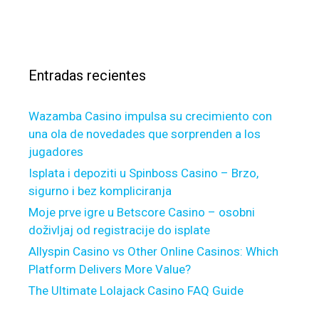
i
s
a
S
c
s
l
a
o
r
t
Entradas recientes
:
O
n
Wazamba Casino impulsa su crecimiento con
l
una ola de novedades que sorprenden a los
i
jugadores
n
e
Isplata i depoziti u Spinboss Casino – Brzo,
T
sigurno i bez kompliciranja
e
Moje prve igre u Betscore Casino – osobni
r
doživljaj od registracije do isplate
b
Allyspin Casino vs Other Online Casinos: Which
a
Platform Delivers More Value?
i
The Ultimate Lolajack Casino FAQ Guide
k
T