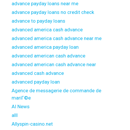
advance payday loans near me
advance payday loans no credit check
advance to payday loans
advanced america cash advance
advanced america cash advance near me
advanced america payday loan
advanced american cash advance
advanced american cash advance near
advanced cash advance
advanced payday loan
Agence de messagerie de commande de
mariГ©e
AI News
alll
Allyspin-casino.net