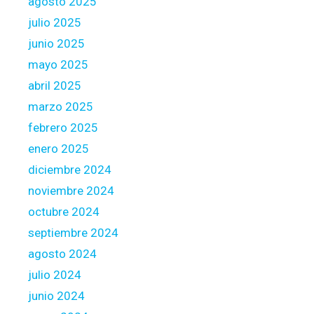
agosto 2025
e
julio 2025
s
junio 2025
i
a
mayo 2025
abril 2025
marzo 2025
febrero 2025
enero 2025
diciembre 2024
noviembre 2024
octubre 2024
septiembre 2024
agosto 2024
julio 2024
junio 2024