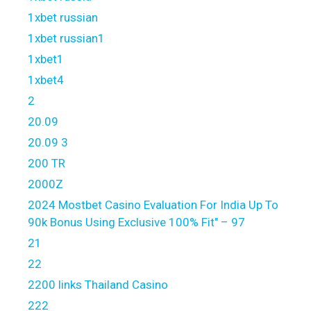
1xbet russian
1xbet russian1
1xbet1
1xbet4
2
20.09
20.09 3
200 TR
2000Z
2024 Mostbet Casino Evaluation For India Up To
90k Bonus Using Exclusive 100% Fit" – 97
21
22
2200 links Thailand Casino
222