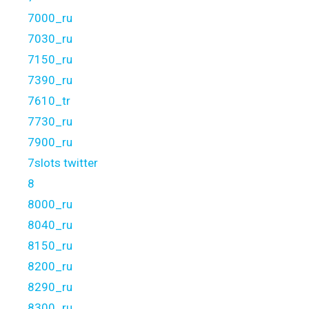
7000_ru
7030_ru
7150_ru
7390_ru
7610_tr
7730_ru
7900_ru
7slots twitter
8
8000_ru
8040_ru
8150_ru
8200_ru
8290_ru
8300_ru