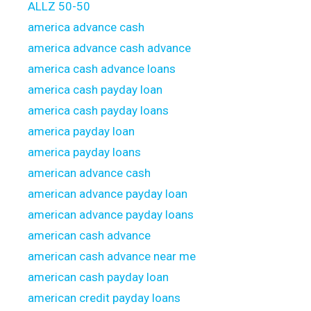
ALLZ 50-50
america advance cash
america advance cash advance
america cash advance loans
america cash payday loan
america cash payday loans
america payday loan
america payday loans
american advance cash
american advance payday loan
american advance payday loans
american cash advance
american cash advance near me
american cash payday loan
american credit payday loans