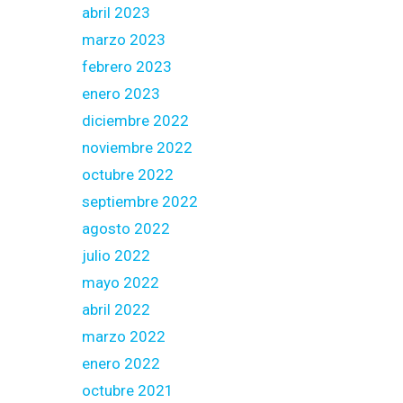
abril 2023
marzo 2023
febrero 2023
enero 2023
diciembre 2022
noviembre 2022
octubre 2022
septiembre 2022
agosto 2022
julio 2022
mayo 2022
abril 2022
marzo 2022
enero 2022
octubre 2021