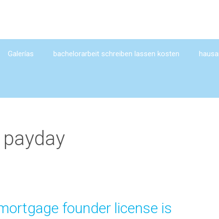
Galerías
bachelorarbeit schreiben lassen kosten
hausar
f payday
ortgage founder license is