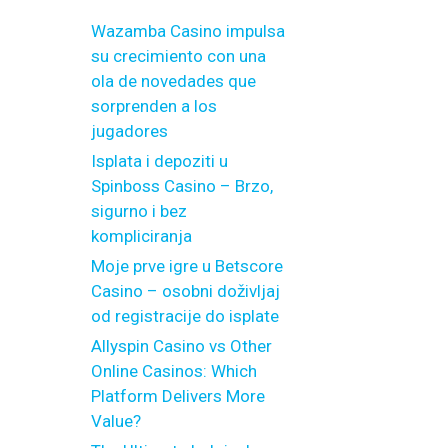
Wazamba Casino impulsa
su crecimiento con una
ola de novedades que
sorprenden a los
jugadores
Isplata i depoziti u
Spinboss Casino – Brzo,
sigurno i bez
kompliciranja
Moje prve igre u Betscore
Casino – osobni doživljaj
od registracije do isplate
Allyspin Casino vs Other
Online Casinos: Which
Platform Delivers More
Value?