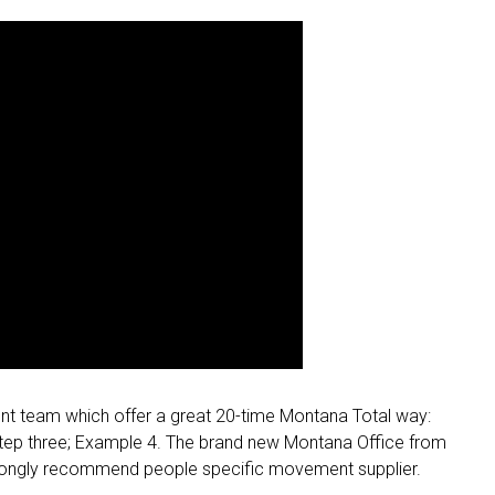
nt team which offer a great 20-time Montana Total way:
tep three; Example 4. The brand new Montana Office from
rongly recommend people specific movement supplier.