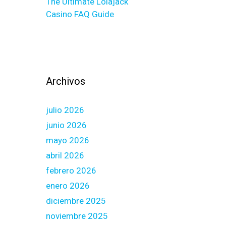
The Ultimate Lolajack
Casino FAQ Guide
Archivos
julio 2026
junio 2026
mayo 2026
abril 2026
febrero 2026
enero 2026
diciembre 2025
noviembre 2025