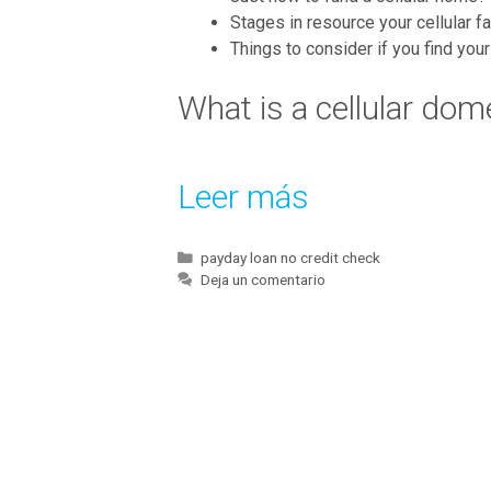
Stages in resource your cellular f
Things to consider if you find your
What is a cellular dom
Leer más
P
l
C
payday loan no credit check
a
a
Deja un comentario
t
y
e
w
g
o
i
r
í
t
a
s
h