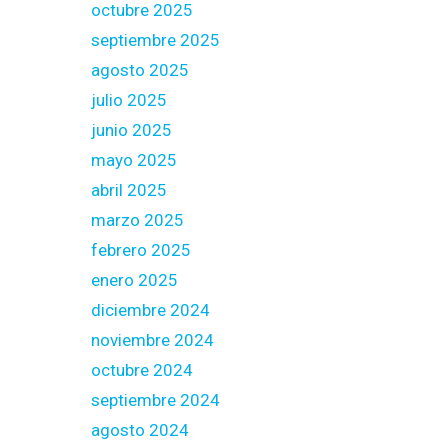
octubre 2025
septiembre 2025
agosto 2025
julio 2025
junio 2025
mayo 2025
abril 2025
marzo 2025
febrero 2025
enero 2025
diciembre 2024
noviembre 2024
octubre 2024
septiembre 2024
agosto 2024