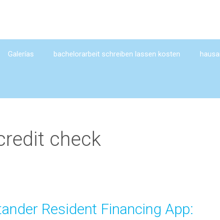
Galerías
bachelorarbeit schreiben lassen kosten
hausar
credit check
tander Resident Financing App: