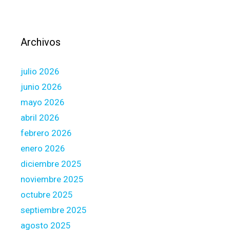
r
n
e
c
n
e
Archivos
c
S
e
i
julio 2026
s
m
?
p
junio 2026
l
mayo 2026
e
abril 2026
f
febrero 2026
o
r
enero 2026
t
diciembre 2025
h
noviembre 2025
e
octubre 2025
l
a
septiembre 2025
t
agosto 2025