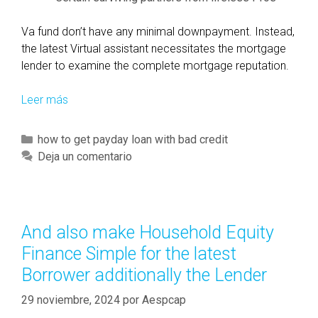
Va fund don’t have any minimal downpayment. Instead,
the latest Virtual assistant necessitates the mortgage
lender to examine the complete mortgage reputation.
Leer más
N
o
n
C
how to get payday loan with bad credit
-
a
Deja un comentario
C
t
o
e
n
g
f
o
And also make Household Equity
o
r
Finance Simple for the latest
r
í
m
Borrower additionally the Lender
a
i
s
29 noviembre, 2024
por
Aespcap
n