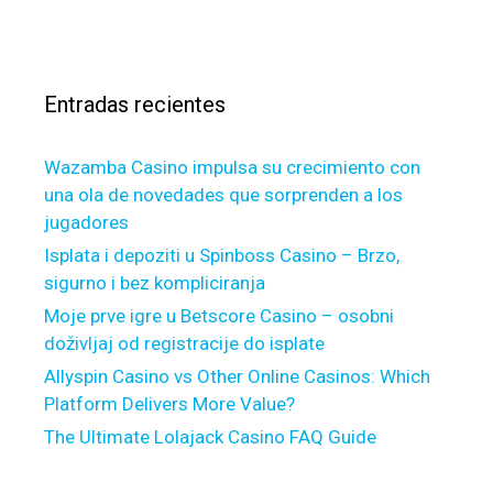
o
H
c
s
n
o
a
e
u
r
y
s
Entradas recientes
:
:
e
W
h
Wazamba Casino impulsa su crecimiento con
h
o
una ola de novedades que sorprenden a los
a
l
jugadores
t
d
’
E
Isplata i depoziti u Spinboss Casino – Brzo,
s
q
sigurno i bez kompliciranja
t
u
Moje prve igre u Betscore Casino – osobni
h
i
doživljaj od registracije do isplate
e
t
Allyspin Casino vs Other Online Casinos: Which
D
y
Platform Delivers More Value?
i
F
The Ultimate Lolajack Casino FAQ Guide
f
i
f
n
e
a