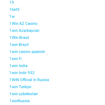
19
1bet5
1w
1Win AZ Casino
1win Azərbaycan
1Win Brasil
1win Brazil
1win casino spanish
1win fr
1win India
1win Indir 932
1WIN Official In Russia
1win Turkiye
1win uzbekistan
1winRussia