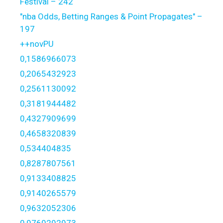
Festival – 242
"nba Odds, Betting Ranges & Point Propagates" –
197
++novPU
0,1586966073
0,2065432923
0,2561130092
0,3181944482
0,4327909699
0,4658320839
0,534404835
0,8287807561
0,9133408825
0,9140265579
0,9632052306