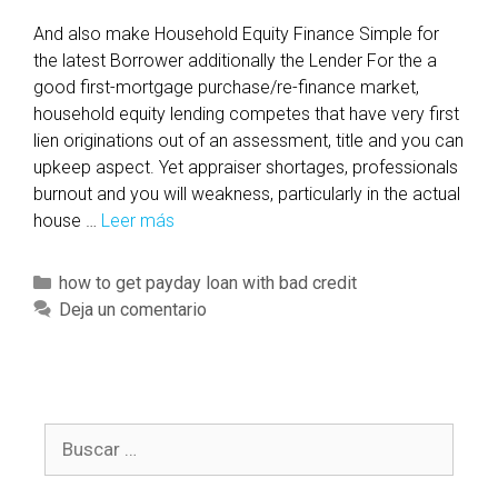
g
F
And also make Household Equity Finance Simple for
u
the latest Borrower additionally the Lender For the a
n
good first-mortgage purchase/re-finance market,
d
household equity lending competes that have very first
v
lien originations out of an assessment, title and you can
s
upkeep aspect. Yet appraiser shortages, professionals
.
burnout and you will weakness, particularly in the actual
C
house …
Leer más
A
o
n
n
d
C
how to get payday loan with bad credit
f
a
a
Deja un comentario
o
l
t
r
s
e
m
o
g
i
m
o
n
a
B
r
g
k
u
í
M
e
s
a