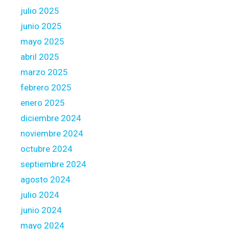
e
julio 2025
s
junio 2025
t
B
mayo 2025
o
abril 2025
r
marzo 2025
r
febrero 2025
o
w
enero 2025
e
diciembre 2024
r
noviembre 2024
a
octubre 2024
d
d
septiembre 2024
i
agosto 2024
t
julio 2024
i
junio 2024
o
n
mayo 2024