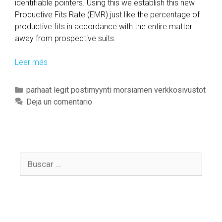
identifiable pointers. Using this we establish this new
d
Productive Fits Rate (EMR) just like the percentage of
a
productive fits in accordance with the entire matter
t
away from prospective suits.
i
n
Leer más
T
g
o
a
e
C
parhaat legit postimyynti morsiamen verkkosivustot
p
x
a
Deja un comentario
p
a
t
o
m
e
u
i
g
t
n
o
o
e
B
r
f
t
u
í
o
h
s
a
n
e
c
s
l
w
a
i
a
r