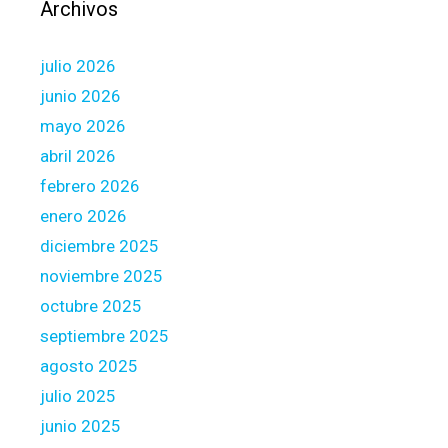
Archivos
r
d
julio 2026
a
r
junio 2026
o
mayo 2026
m
abril 2026
a
febrero 2026
n
c
enero 2026
e
diciembre 2025
i
noviembre 2025
e
octubre 2025
x
a
septiembre 2025
m
agosto 2025
i
julio 2025
n
junio 2025
e