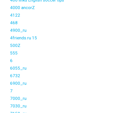
400 links English soccer tips
4000 ancorZ
4122
468
4900_ru
4friends.ru 15
500Z
555
6
6055_ru
6732
6900_ru
7
7000_ru
7030_ru