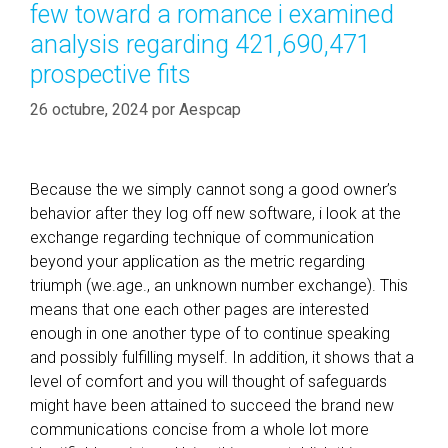
few toward a romance i examined
r
í
f
analysis regarding 421,690,471
a
o
prospective fits
s
r
26 octubre, 2024
m
por
Aespcap
T
i
n
Because the we simply cannot song a good owner’s
d
behavior after they log off new software, i look at the
e
exchange regarding technique of communication
r
beyond your application as the metric regarding
i
triumph (we.age., an unknown number exchange). This
n
means that one each other pages are interested
s
enough in one another type of to continue speaking
t
and possibly fulfilling myself. In addition, it shows that a
a
level of comfort and you will thought of safeguards
n
might have been attained to succeed the brand new
c
communications concise from a whole lot more
e