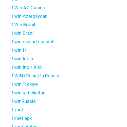
1Win AZ Casino
1win Azərbaycan
1Win Brasil
1win Brazil
1win casino spanish
1win fr
1win India
1win Indir 932
1WIN Official In Russia
1win Turkiye
1win uzbekistan
1winRussia
1xbet
1xbet apk
1xbet arabic