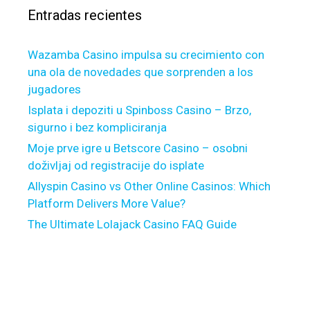
n
y
Entradas recientes
:
e
s
e
H
x
Wazamba Casino impulsa su crecimiento con
i
p
una ola de novedades que sorprenden a los
n
e
jugadores
g
r
e
Isplata i depoziti u Spinboss Casino – Brzo,
t
p
sigurno i bez kompliciranja
s
a
Moje prve igre u Betscore Casino – osobni
g
doživljaj od registracije do isplate
e
Allyspin Casino vs Other Online Casinos: Which
s
Platform Delivers More Value?
f
The Ultimate Lolajack Casino FAQ Guide
e
w
t
o
w
a