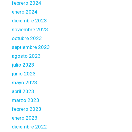
febrero 2024
2
1
enero 2024
,
diciembre 2023
6
noviembre 2023
9
octubre 2023
0
,
septiembre 2023
4
agosto 2023
7
julio 2023
1
junio 2023
p
r
mayo 2023
o
abril 2023
s
marzo 2023
p
febrero 2023
e
c
enero 2023
t
diciembre 2022
i