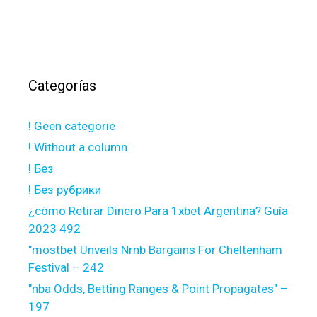
Categorías
! Geen categorie
! Without a column
! Без
! Без рубрики
¿cómo Retirar Dinero Para 1xbet Argentina? Guía
2023 492
"mostbet Unveils Nrnb Bargains For Cheltenham
Festival – 242
"nba Odds, Betting Ranges & Point Propagates" –
197