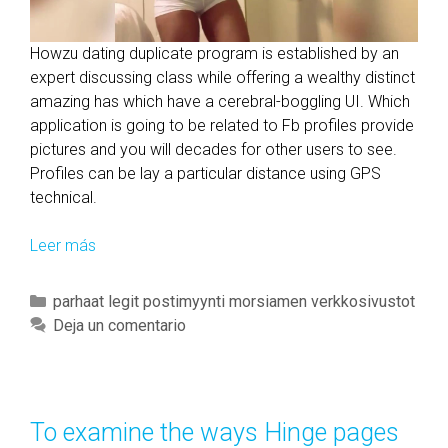
Howzu dating duplicate program is established by an
expert discussing class while offering a wealthy distinct
amazing has which have a cerebral-boggling UI. Which
application is going to be related to Fb profiles provide
pictures and you will decades for other users to see.
Profiles can be lay a particular distance using GPS
technical.
Leer más
L
e
a
C
parhaat legit postimyynti morsiamen verkkosivustot
r
a
Deja un comentario
n
t
t
e
o
g
p
o
To examine the ways Hinge pages
e
r