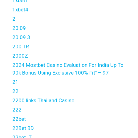
1xbet1
1xbet4
2
20.09
20.09 3
200 TR
2000Z
2024 Mostbet Casino Evaluation For India Up To
90k Bonus Using Exclusive 100% Fit" – 97
21
22
2200 links Thailand Casino
222
22bet
22Bet BD
22bet IT