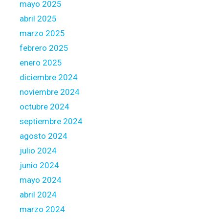
d
mayo 2025
a
abril 2025
n
marzo 2025
a
febrero 2025
l
y
enero 2025
s
diciembre 2024
i
noviembre 2024
s
octubre 2024
r
e
septiembre 2024
g
agosto 2024
a
julio 2024
r
junio 2024
d
i
mayo 2024
n
abril 2024
g
marzo 2024
4