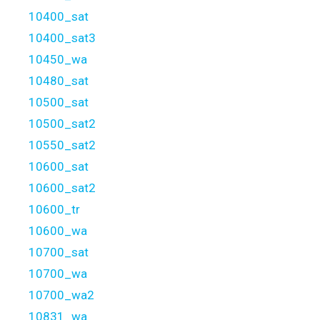
10400_sat
10400_sat3
10450_wa
10480_sat
10500_sat
10500_sat2
10550_sat2
10600_sat
10600_sat2
10600_tr
10600_wa
10700_sat
10700_wa
10700_wa2
10831_wa