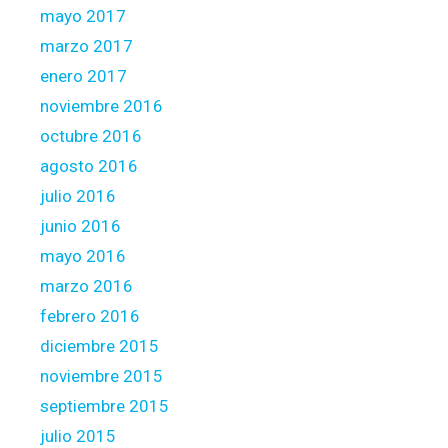
mayo 2017
marzo 2017
enero 2017
noviembre 2016
octubre 2016
agosto 2016
julio 2016
junio 2016
mayo 2016
marzo 2016
febrero 2016
diciembre 2015
noviembre 2015
septiembre 2015
julio 2015