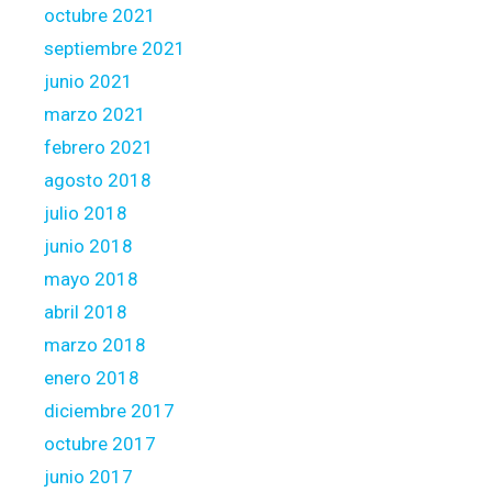
octubre 2021
septiembre 2021
junio 2021
marzo 2021
febrero 2021
agosto 2018
julio 2018
junio 2018
mayo 2018
abril 2018
marzo 2018
enero 2018
diciembre 2017
octubre 2017
junio 2017