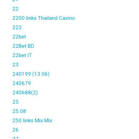
22
2200 links Thailand Casino
222
22bet
22Bet BD
22bet IT
23
240199 (13.06)
240679
240688(2)
25
25.08
250 links Mix Mix
26