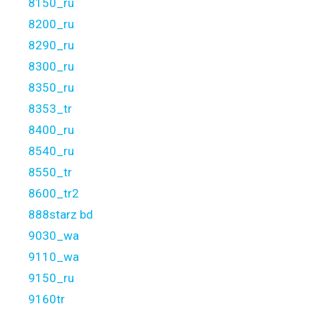
8150_ru
8200_ru
8290_ru
8300_ru
8350_ru
8353_tr
8400_ru
8540_ru
8550_tr
8600_tr2
888starz bd
9030_wa
9110_wa
9150_ru
9160tr