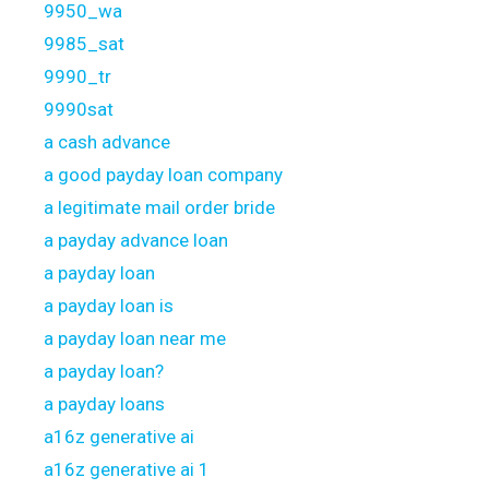
9950_wa
9985_sat
9990_tr
9990sat
a cash advance
a good payday loan company
a legitimate mail order bride
a payday advance loan
a payday loan
a payday loan is
a payday loan near me
a payday loan?
a payday loans
a16z generative ai
a16z generative ai 1