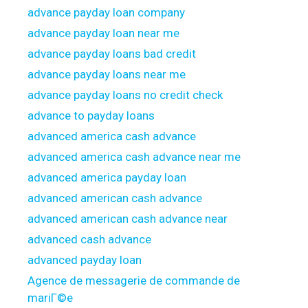
advance payday loan company
advance payday loan near me
advance payday loans bad credit
advance payday loans near me
advance payday loans no credit check
advance to payday loans
advanced america cash advance
advanced america cash advance near me
advanced america payday loan
advanced american cash advance
advanced american cash advance near
advanced cash advance
advanced payday loan
Agence de messagerie de commande de
mariГ©e