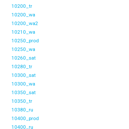
10200_tr
10200_wa
10200_wa2
10210_wa
10250_prod
10250_wa
10260_sat
10280_tr
10300_sat
10300_wa
10350_sat
10350_tr
10380_ru
10400_prod
10400_ru