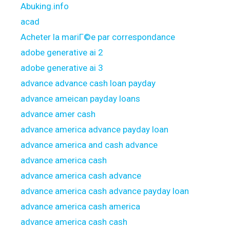
Abuking.info
acad
Acheter la mariГ©e par correspondance
adobe generative ai 2
adobe generative ai 3
advance advance cash loan payday
advance ameican payday loans
advance amer cash
advance america advance payday loan
advance america and cash advance
advance america cash
advance america cash advance
advance america cash advance payday loan
advance america cash america
advance america cash cash