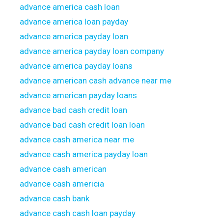
advance america cash loan
advance america loan payday
advance america payday loan
advance america payday loan company
advance america payday loans
advance american cash advance near me
advance american payday loans
advance bad cash credit loan
advance bad cash credit loan loan
advance cash america near me
advance cash america payday loan
advance cash american
advance cash americia
advance cash bank
advance cash cash loan payday