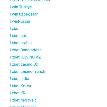
1win Turkiye
1win uzbekistan
1winRussia
1xbet
1xbet apk
1xbet arabic
1xbet Bangladesh
1xbet CASINO AZ
1xbet casino BD
1xbet casino french
1xbet india
1xbet Korea
1xbet KR
1xbet malaysia