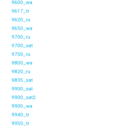
9600_wa
9617_tr
9620_ru
9650_wa
9700_ru
9700_sat
9750_ru
9800_wa
9820_ru
9835_sat
9900_sat
9900_sat2
9900_wa
9940_tr
9950_tr