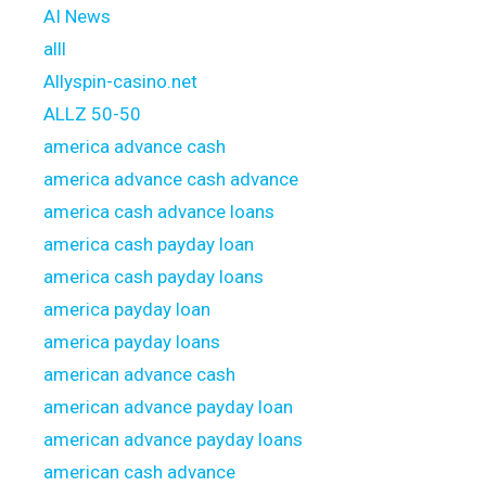
AI News
alll
Allyspin-casino.net
ALLZ 50-50
america advance cash
america advance cash advance
america cash advance loans
america cash payday loan
america cash payday loans
america payday loan
america payday loans
american advance cash
american advance payday loan
american advance payday loans
american cash advance