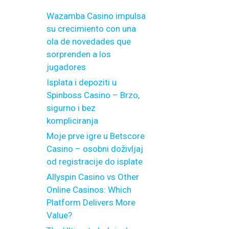
Wazamba Casino impulsa
su crecimiento con una
ola de novedades que
sorprenden a los
jugadores
Isplata i depoziti u
Spinboss Casino – Brzo,
sigurno i bez
kompliciranja
Moje prve igre u Betscore
Casino – osobni doživljaj
od registracije do isplate
Allyspin Casino vs Other
Online Casinos: Which
Platform Delivers More
Value?