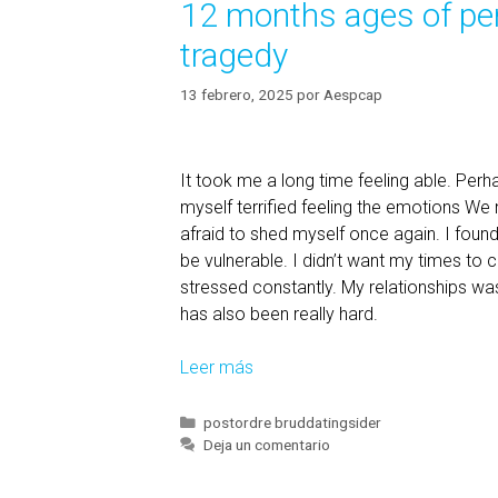
12 months ages of per
tragedy
13 febrero, 2025
por
Aespcap
It took me a long time feeling able. Per
myself terrified feeling the emotions We
afraid to shed myself once again. I foun
be vulnerable. I didn’t want my times to c
stressed constantly. My relationships was
has also been really hard.
Leer más
A
s
i
C
postordre bruddatingsider
a
Deja un comentario
f
t
i
e