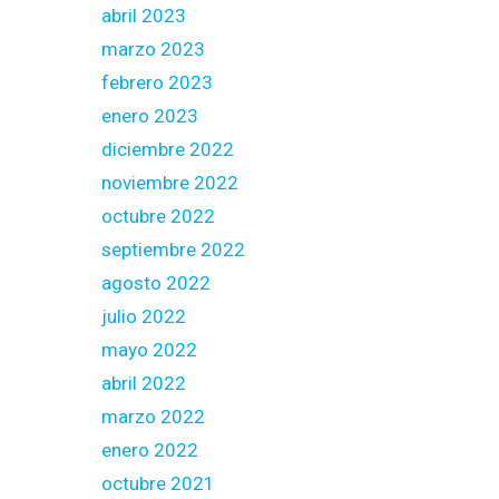
abril 2023
marzo 2023
febrero 2023
enero 2023
diciembre 2022
noviembre 2022
octubre 2022
septiembre 2022
agosto 2022
julio 2022
mayo 2022
abril 2022
marzo 2022
enero 2022
octubre 2021