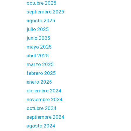
octubre 2025
septiembre 2025
agosto 2025
julio 2025
junio 2025
mayo 2025
abril 2025
marzo 2025
febrero 2025
enero 2025
diciembre 2024
noviembre 2024
octubre 2024
septiembre 2024
agosto 2024