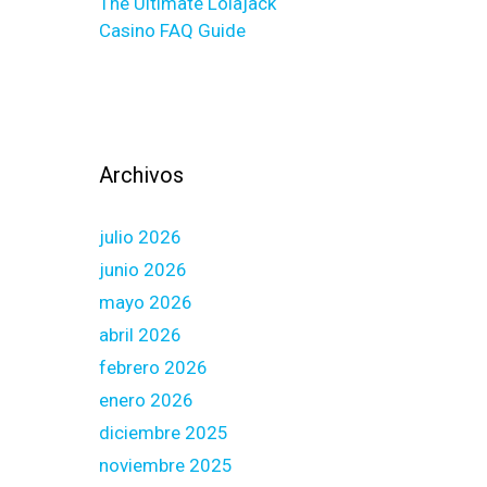
The Ultimate Lolajack
Casino FAQ Guide
Archivos
julio 2026
junio 2026
mayo 2026
abril 2026
febrero 2026
enero 2026
diciembre 2025
noviembre 2025