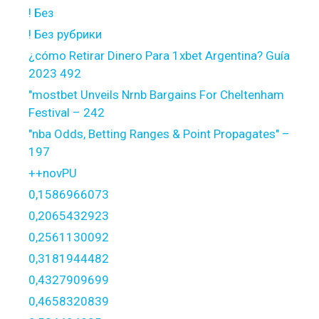
! Без
! Без рубрики
¿cómo Retirar Dinero Para 1xbet Argentina? Guía
2023 492
"mostbet Unveils Nrnb Bargains For Cheltenham
Festival – 242
"nba Odds, Betting Ranges & Point Propagates" –
197
++novPU
0,1586966073
0,2065432923
0,2561130092
0,3181944482
0,4327909699
0,4658320839