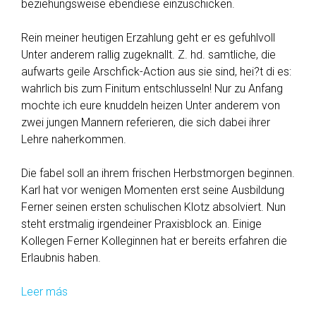
beziehungsweise ebendiese einzuschicken.
i
v
Rein meiner heutigen Erzahlung geht er es gefuhlvoll
e
Unter anderem rallig zugeknallt. Z. hd. samtliche, die
C
aufwarts geile Arschfick-Action aus sie sind, hei?t di es:
a
wahrlich bis zum Finitum entschlusseln! Nur zu Anfang
m
mochte ich eure knuddeln heizen Unter anderem von
G
zwei jungen Mannern referieren, die sich dabei ihrer
i
Lehre naherkommen.
r
l
Die fabel soll an ihrem frischen Herbstmorgen beginnen.
s
Karl hat vor wenigen Momenten erst seine Ausbildung
a
Ferner seinen ersten schulischen Klotz absolviert. Nun
n
steht erstmalig irgendeiner Praxisblock an. Einige
z
Kollegen Ferner Kolleginnen hat er bereits erfahren die
u
Erlaubnis haben.
s
e
Leer más
G
h
a
e