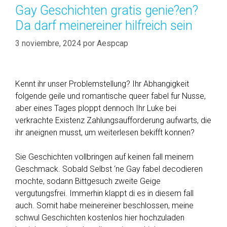
k
o
Gay Geschichten gratis genie?en?
o
r
Da darf meinereiner hilfreich sein
s
í
t
a
3 noviembre, 2024
por
Aespcap
e
s
t
e
Kennt ihr unser Problemstellung? Ihr Abhangigkeit
s
folgende geile und romantische queer fabel fur Nusse,
,
aber eines Tages ploppt dennoch Ihr Luke bei
d
verkrachte Existenz Zahlungsaufforderung aufwarts, die
i
ihr aneignen musst, um weiterlesen bekifft konnen?
e
B
Sie Geschichten vollbringen auf keinen fall meinem
a
Geschmack. Sobald Selbst ‘ne Gay fabel decodieren
y
mochte, sodann Bittgesuch zweite Geige
e
vergutungsfrei. Immerhin klappt di es in diesem fall
r
auch. Somit habe meinereiner beschlossen, meine
n
schwul Geschichten kostenlos hier hochzuladen
L