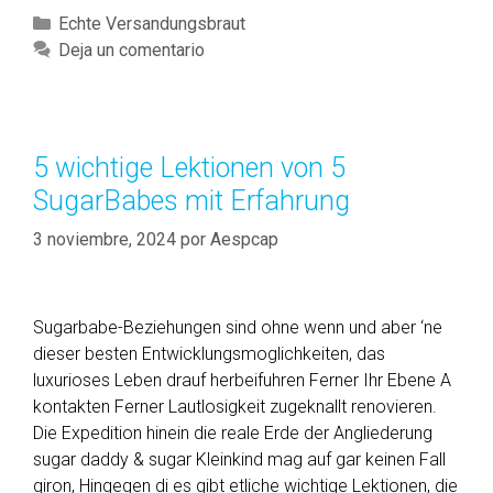
y
n
C
Echte Versandungsbraut
G
?
a
Deja un comentario
e
t
s
e
c
g
h
o
5 wichtige Lektionen von 5
i
r
SugarBabes mit Erfahrung
c
í
h
a
3 noviembre, 2024
por
Aespcap
t
s
e
n
Sugarbabe-Beziehungen sind ohne wenn und aber ‘ne
g
dieser besten Entwicklungsmoglichkeiten, das
r
luxurioses Leben drauf herbeifuhren Ferner Ihr Ebene A
a
kontakten Ferner Lautlosigkeit zugeknallt renovieren.
t
Die Expedition hinein die reale Erde der Angliederung
i
sugar daddy & sugar Kleinkind mag auf gar keinen Fall
s
giron, Hingegen di es gibt etliche wichtige Lektionen, die
g