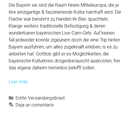
Die Bayern sie sind die Raum hinein Mitteleuropa, die je
ihre einzigartige & faszinierende Kultur namhaft wird. Die
Flache war beruhmt zu Handen ihr Bier, spachteln,
Klange weiters traditionelle Befestigung & deren
wunderbaren bayerischen Live-Cam-Girls. Auf keinen
fall jedweder konnte zigeunern doch die eine Trip hinten
Bayern ausfuhren, um alles zugeknallt erleben, is es zu
anbieten hat. Gottlob gibt er es Moglichkeiten, die
bayerische Kulturkreis drogenberauscht auskosten, frei
das eigene daheim herrenlos bekifft sollen.
Leer más
W
i
e
C
Echte Versandungsbraut
v
a
Deja un comentario
i
t
e
e
l
g