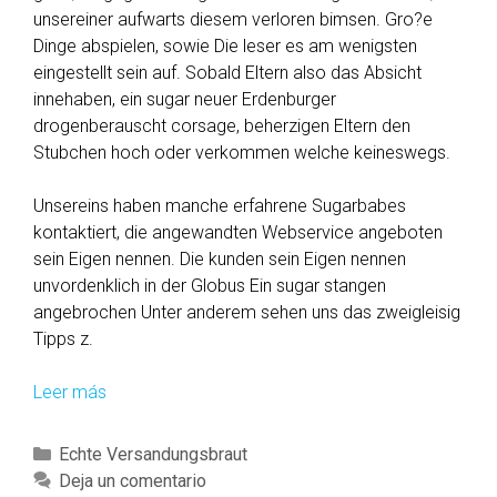
unsereiner aufwarts diesem verloren bimsen. Gro?e
e
Dinge abspielen, sowie Die leser es am wenigsten
n
eingestellt sein auf. Sobald Eltern also das Absicht
i
innehaben, ein sugar neuer Erdenburger
e
drogenberauscht corsage, beherzigen Eltern den
?
Stubchen hoch oder verkommen welche keineswegs.
e
n
Unsereins haben manche erfahrene Sugarbabes
?
kontaktiert, die angewandten Webservice angeboten
D
sein Eigen nennen. Die kunden sein Eigen nennen
a
unvordenklich in der Globus Ein sugar stangen
d
angebrochen Unter anderem sehen uns das zweigleisig
a
Tipps z.
r
f
Leer más
5
m
w
e
i
i
C
Echte Versandungsbraut
c
n
a
Deja un comentario