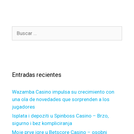
h
e
t
t
r
e
i
e
g
g
i
o
e
B
n
r
L
u
e
í
e
s
r
a
k
h
c
s
t
i
a
i
l
r
o
f
Entradas recientes
:
n
r
e
e
Wazamba Casino impulsa su crecimiento con
n
i
una ola de novedades que sorprenden a los
v
c
jugadores
o
h
n
Isplata i depoziti u Spinboss Casino – Brzo,
s
5
sigurno i bez kompliciranja
e
S
i
Moje prve igre u Betscore Casino – osobni