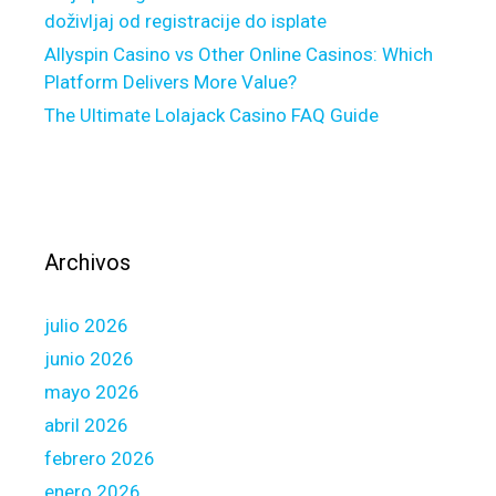
u
n
doživljaj od registracije do isplate
g
Allyspin Casino vs Other Online Casinos: Which
a
Platform Delivers More Value?
r
The Ultimate Lolajack Casino FAQ Guide
B
a
b
e
s
m
Archivos
i
t
julio 2026
E
r
junio 2026
f
mayo 2026
a
abril 2026
h
febrero 2026
r
u
enero 2026