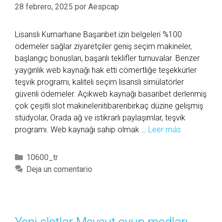
ğ
a
28 febrero, 2025
por
Aespcap
l
s
e
Lisanslı Kumarhane Başarıbet izin belgeleri %100
n
ödemeler sağlar ziyaretçiler geniş seçim makineler,
c
başlangıç ​​bonusları, başarılı teklifler turnuvalar. Benzer
e
yaygınlık web kaynağı hak etti cömertliğe teşekkürler
s
teşvik programı, kaliteli seçim lisanslı simülatörler
i
güvenli ödemeler. Açıkweb kaynağı basaribet derlenmiş
a
çok çeşitli slot makineleriitibarenbirkaç düzine gelişmiş
ç
stüdyolar, Orada ağ ve istikrarlı paylaşımlar, teşvik
ı
programı. Web kaynağı sahip olmak …
Leer más
Y
k
e
o
n
y
C
10600_tr
i
u
a
Deja un comentario
c
n
t
i
m
e
h
o
g
a
d
o