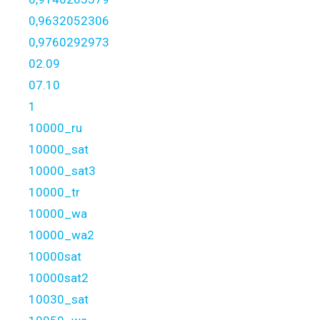
0,9632052306
0,9760292973
02.09
07.10
1
10000_ru
10000_sat
10000_sat3
10000_tr
10000_wa
10000_wa2
10000sat
10000sat2
10030_sat