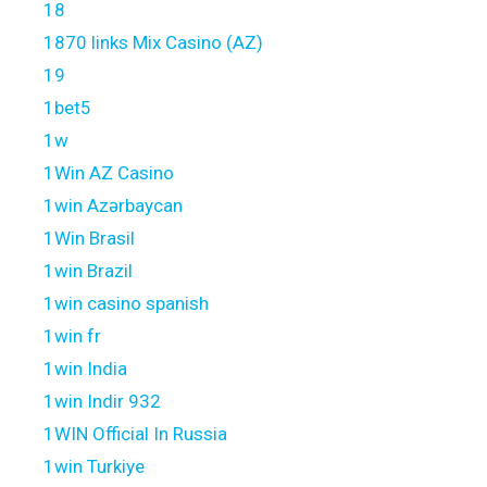
18
1870 links Mix Casino (AZ)
19
1bet5
1w
1Win AZ Casino
1win Azərbaycan
1Win Brasil
1win Brazil
1win casino spanish
1win fr
1win India
1win Indir 932
1WIN Official In Russia
1win Turkiye