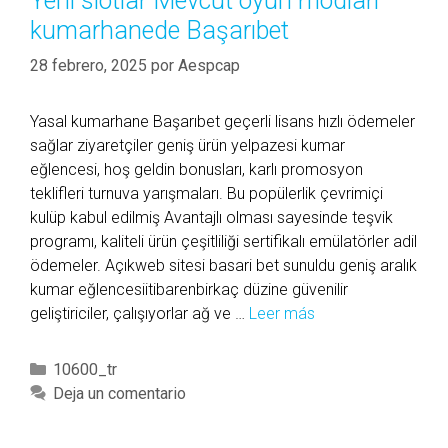
Yeni slotlar Mevcut oyun modları
z
l
r
kumarhanede Başarıbet
l
a
í
a
r
a
28 febrero, 2025
por
Aespcap
r
ı
s
y
k
Yasal kumarhane Başarıbet geçerli lisans hızlı ödemeler
ü
u
sağlar ziyaretçiler geniş ürün yelpazesi kumar
k
m
eğlencesi, hoş geldin bonusları, karlı promosyon
l
a
teklifleri turnuva yarışmaları. Bu popülerlik çevrimiçi
e
r
kulüp kabul edilmiş Avantajlı olması sayesinde teşvik
m
h
programı, kaliteli ürün çeşitliliği sertifikalı emülatörler adil
e
a
ödemeler. Açıkweb sitesi basari bet sunuldu geniş aralık
m
n
kumar eğlencesiitibarenbirkaç düzine güvenilir
o
e
geliştiriciler, çalışıyorlar ağ ve …
Leer más
Y
d
d
e
l
e
n
a
C
10600_tr
B
i
r
a
Deja un comentario
a
s
ı
t
ş
l
b
e
a