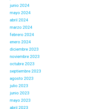
junio 2024
mayo 2024
abril 2024
marzo 2024
febrero 2024
enero 2024
diciembre 2023
noviembre 2023
octubre 2023
septiembre 2023
agosto 2023
julio 2023
junio 2023
mayo 2023
abril 2023