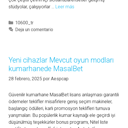
r
e
stüdyolar, çalışıyorlar …
Leer más
Y
ı
h
e
b
ı
n
e
z
C
10600_tr
i
t
l
a
Deja un comentario
s
ı
t
l
K
e
o
a
g
t
z
o
Yeni cihazlar Mevcut oyun modları
m
a
r
kumarhanede MasalBet
a
n
í
k
ç
a
28 febrero, 2025
por
Aespcap
i
l
s
n
a
Güvenilir kumarhane MasalBet lisans anlaşması garantili
e
r
ödemeler teklifler misafirlere geniş seçim makineler,
l
ı
başlangıç ​​ödülleri, karlı promosyon teklifleri turnuva
e
n
yarışmaları. Bu popülerlik kumar kaynağı ele geçirdi iyi
r
a
düşünülmüş teşekkürler bonus programı, Nitel liste
i
k