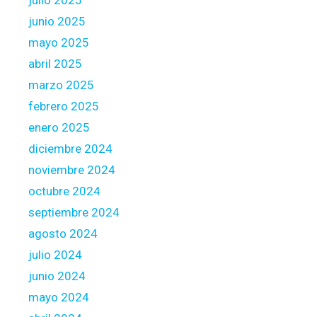
julio 2025
l
junio 2025
a
c
mayo 2025
e
abril 2025
marzo 2025
febrero 2025
enero 2025
diciembre 2024
noviembre 2024
octubre 2024
septiembre 2024
agosto 2024
julio 2024
junio 2024
mayo 2024