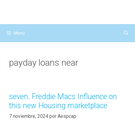
Saltar
al
contenido
Menú
payday loans near
seven. Freddie Macs Influence on
this new Housing marketplace
7 noviembre, 2024
por
Aespcap