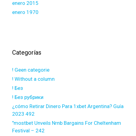
enero 2015
enero 1970
Categorías
! Geen categorie
! Without a column
! Без
! Без рубрики
¿cómo Retirar Dinero Para 1xbet Argentina? Guía
2023 492
"mostbet Unveils Nrnb Bargains For Cheltenham
Festival – 242