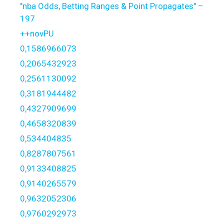
"nba Odds, Betting Ranges & Point Propagates" –
197
++novPU
0,1586966073
0,2065432923
0,2561130092
0,3181944482
0,4327909699
0,4658320839
0,534404835
0,8287807561
0,9133408825
0,9140265579
0,9632052306
0,9760292973