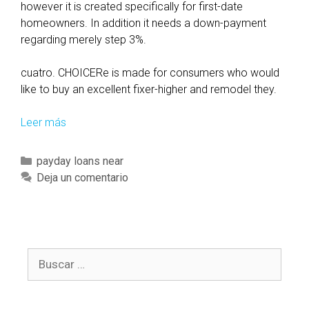
however it is created specifically for first-date
homeowners. In addition it needs a down-payment
regarding merely step 3%.
cuatro. CHOICERe is made for consumers who would
like to buy an excellent fixer-higher and remodel they.
Leer más
s
e
v
C
payday loans near
e
a
Deja un comentario
n
t
.
e
F
g
r
o
e
B
r
d
u
í
d
s
a
i
c