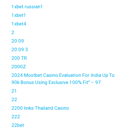
1xbet russian1
1xbet1
1xbet4
2
20.09
20.09 3
200 TR
2000Z
2024 Mostbet Casino Evaluation For India Up To
90k Bonus Using Exclusive 100% Fit" – 97
21
22
2200 links Thailand Casino
222
22bet