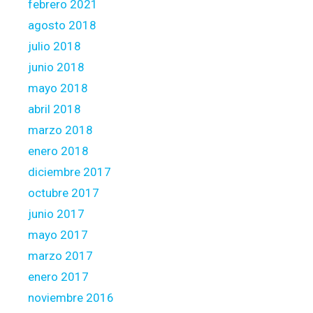
febrero 2021
agosto 2018
julio 2018
junio 2018
mayo 2018
abril 2018
marzo 2018
enero 2018
diciembre 2017
octubre 2017
junio 2017
mayo 2017
marzo 2017
enero 2017
noviembre 2016