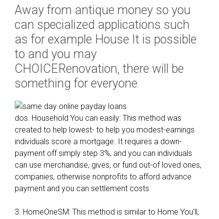
Away from antique money so you
can specialized applications such
as for example House It is possible
to and you may
CHOICERenovation, there will be
something for everyone
dos. Household You can easily: This method was
created to help lowest- to help you modest-earnings
individuals score a mortgage. It requires a down-
payment off simply step 3%, and you can individuals
can use merchandise, gives, or fund out-of loved ones,
companies, otherwise nonprofits to afford advance
payment and you can settlement costs.
3. HomeOneSM: This method is similar to Home You’ll,