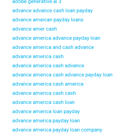
adobe generative ai 3
advance advance cash loan payday
advance ameican payday loans
advance amer cash
advance america advance payday loan
advance america and cash advance
advance america cash
advance america cash advance
advance america cash advance payday loan
advance america cash america
advance america cash cash
advance america cash loan
advance america loan payday
advance america payday loan
advance america payday loan company