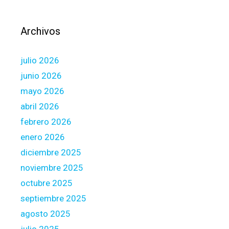
i
s
n
Archivos
e
w
julio 2026
H
o
junio 2026
u
mayo 2026
s
abril 2026
i
febrero 2026
n
g
enero 2026
m
diciembre 2025
a
noviembre 2025
r
octubre 2025
k
e
septiembre 2025
t
agosto 2025
p