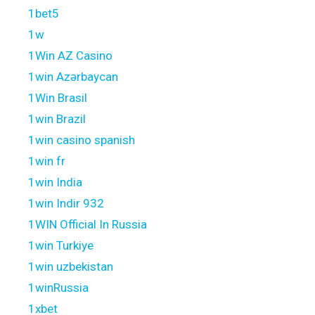
1bet5
1w
1Win AZ Casino
1win Azərbaycan
1Win Brasil
1win Brazil
1win casino spanish
1win fr
1win India
1win Indir 932
1WIN Official In Russia
1win Turkiye
1win uzbekistan
1winRussia
1xbet