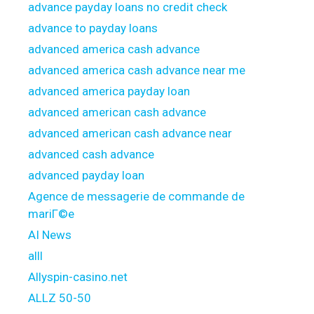
advance payday loans no credit check
advance to payday loans
advanced america cash advance
advanced america cash advance near me
advanced america payday loan
advanced american cash advance
advanced american cash advance near
advanced cash advance
advanced payday loan
Agence de messagerie de commande de
mariГ©e
AI News
alll
Allyspin-casino.net
ALLZ 50-50