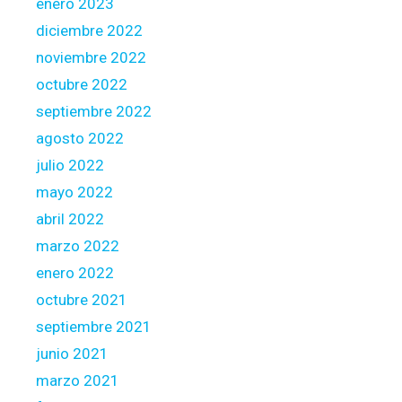
enero 2023
diciembre 2022
noviembre 2022
octubre 2022
septiembre 2022
agosto 2022
julio 2022
mayo 2022
abril 2022
marzo 2022
enero 2022
octubre 2021
septiembre 2021
junio 2021
marzo 2021