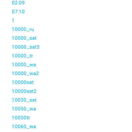
02.09
07.10
1
10000_ru
10000_sat
10000_sat3
10000_tr
10000_wa
10000_wa2
10000sat
10000sat2
10030_sat
10050_wa
10050tr
10060_wa