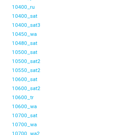
10400_ru
10400_sat
10400_sat3
10450_wa
10480_sat
10500_sat
10500_sat2
10550_sat2
10600_sat
10600_sat2
10600_tr
10600_wa
10700_sat
10700_wa
10700_wa2