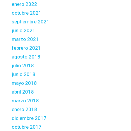
enero 2022
octubre 2021
septiembre 2021
junio 2021
marzo 2021
febrero 2021
agosto 2018
julio 2018
junio 2018
mayo 2018
abril 2018
marzo 2018
enero 2018
diciembre 2017
octubre 2017