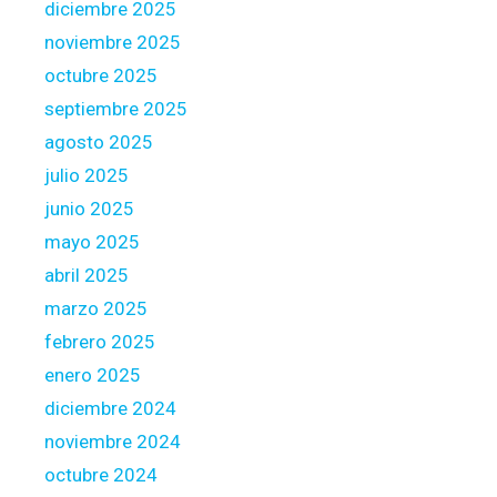
diciembre 2025
g
noviembre 2025
e
octubre 2025
s
o
septiembre 2025
u
agosto 2025
u
julio 2025
k
junio 2025
r
a
mayo 2025
i
abril 2025
n
marzo 2025
i
febrero 2025
e
n
enero 2025
n
diciembre 2024
e
noviembre 2024
s
octubre 2024
,