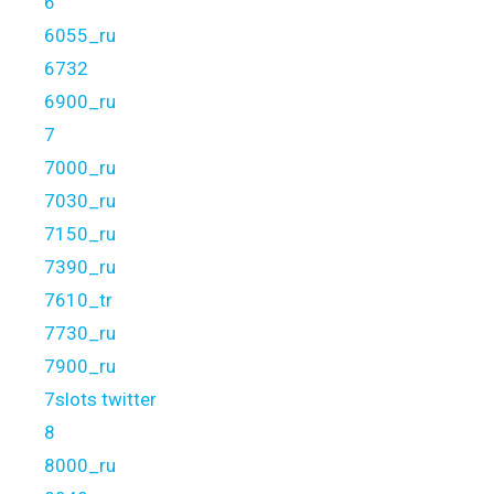
6
6055_ru
6732
6900_ru
7
7000_ru
7030_ru
7150_ru
7390_ru
7610_tr
7730_ru
7900_ru
7slots twitter
8
8000_ru