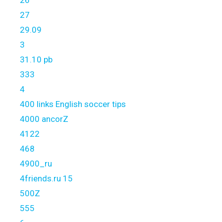
26
27
29.09
3
31.10 pb
333
4
400 links English soccer tips
4000 ancorZ
4122
468
4900_ru
4friends.ru 15
500Z
555