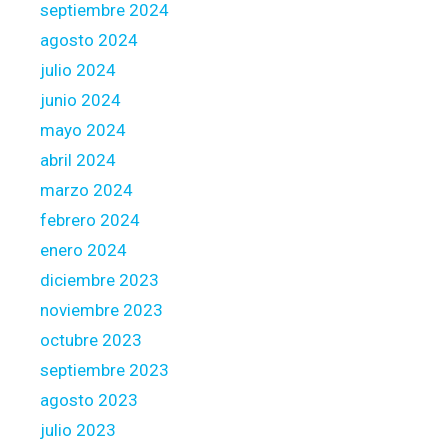
a
septiembre 2024
ff
agosto 2024
l
julio 2024
e
junio 2024
u
r
mayo 2024
e
abril 2024
e
marzo 2024
s
febrero 2024
p
a
enero 2024
r
diciembre 2023
m
noviembre 2023
i
octubre 2023
o
c
septiembre 2023
c
agosto 2023
i
julio 2023
d