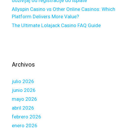
doživljaj od registracije do isplate
m
Allyspin Casino vs Other Online Casinos: Which
e
Platform Delivers More Value?
u
The Ultimate Lolajack Casino FAQ Guide
f
s
d
e
m
o
Archivos
i
s
julio 2026
e
l
junio 2026
l
mayo 2026
e
abril 2026
s
febrero 2026
b
e
enero 2026
l