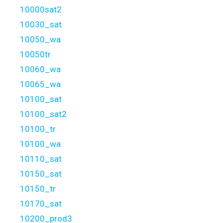
10000sat2
10030_sat
10050_wa
10050tr
10060_wa
10065_wa
10100_sat
10100_sat2
10100_tr
10100_wa
10110_sat
10150_sat
10150_tr
10170_sat
10200_prod3