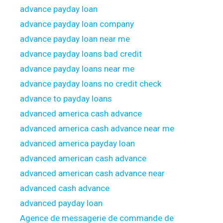
advance payday loan
advance payday loan company
advance payday loan near me
advance payday loans bad credit
advance payday loans near me
advance payday loans no credit check
advance to payday loans
advanced america cash advance
advanced america cash advance near me
advanced america payday loan
advanced american cash advance
advanced american cash advance near
advanced cash advance
advanced payday loan
Agence de messagerie de commande de