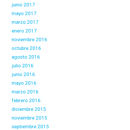
junio 2017
mayo 2017
marzo 2017
enero 2017
noviembre 2016
octubre 2016
agosto 2016
julio 2016
junio 2016
mayo 2016
marzo 2016
febrero 2016
diciembre 2015
noviembre 2015
septiembre 2015