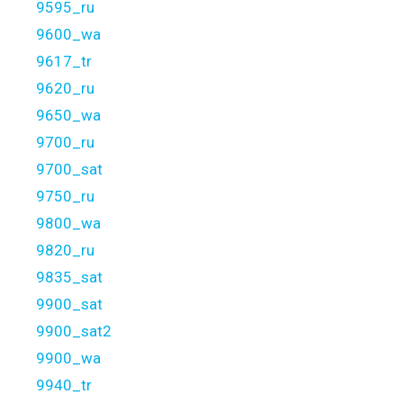
9595_ru
9600_wa
9617_tr
9620_ru
9650_wa
9700_ru
9700_sat
9750_ru
9800_wa
9820_ru
9835_sat
9900_sat
9900_sat2
9900_wa
9940_tr