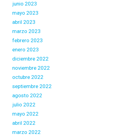
junio 2023
e
n
mayo 2023
t
abril 2023
marzo 2023
febrero 2023
enero 2023
diciembre 2022
noviembre 2022
octubre 2022
septiembre 2022
agosto 2022
julio 2022
mayo 2022
abril 2022
marzo 2022