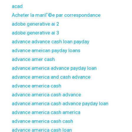
acad
Acheter la mariГ©e par correspondance
adobe generative ai 2
adobe generative ai 3
advance advance cash loan payday
advance ameican payday loans
advance amer cash
advance america advance payday loan
advance america and cash advance
advance america cash
advance america cash advance
advance america cash advance payday loan
advance america cash america
advance america cash cash
advance america cash loan