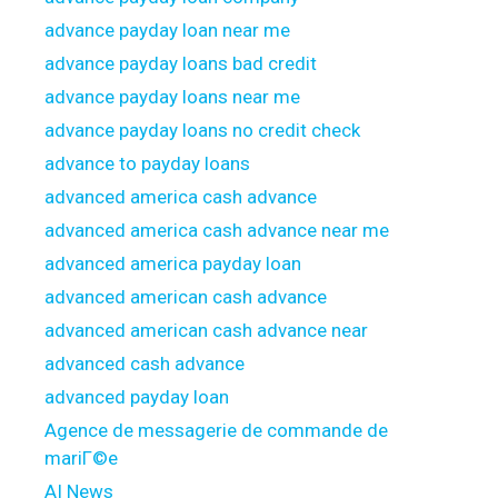
advance payday loan near me
advance payday loans bad credit
advance payday loans near me
advance payday loans no credit check
advance to payday loans
advanced america cash advance
advanced america cash advance near me
advanced america payday loan
advanced american cash advance
advanced american cash advance near
advanced cash advance
advanced payday loan
Agence de messagerie de commande de
mariГ©e
AI News