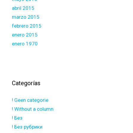
abril 2015
marzo 2015
febrero 2015
enero 2015
enero 1970
Categorías
! Geen categorie
! Without a column
! Без
! Без рубрики