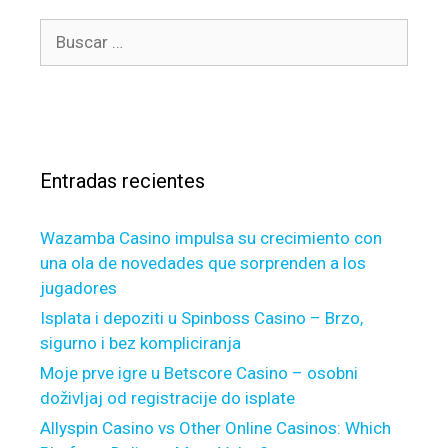
r
B
:
u
s
c
a
r
Entradas recientes
:
Wazamba Casino impulsa su crecimiento con
una ola de novedades que sorprenden a los
jugadores
Isplata i depoziti u Spinboss Casino – Brzo,
sigurno i bez kompliciranja
Moje prve igre u Betscore Casino – osobni
doživljaj od registracije do isplate
Allyspin Casino vs Other Online Casinos: Which