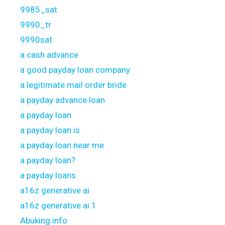
9985_sat
9990_tr
9990sat
a cash advance
a good payday loan company
a legitimate mail order bride
a payday advance loan
a payday loan
a payday loan is
a payday loan near me
a payday loan?
a payday loans
a16z generative ai
a16z generative ai 1
Abuking.info