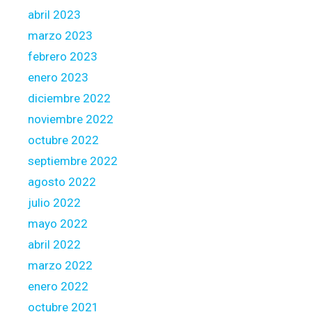
abril 2023
marzo 2023
febrero 2023
enero 2023
diciembre 2022
noviembre 2022
octubre 2022
septiembre 2022
agosto 2022
julio 2022
mayo 2022
abril 2022
marzo 2022
enero 2022
octubre 2021