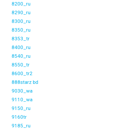
8200_ru
8290_ru
8300_ru
8350_ru
8353_tr
8400_ru
8540_ru
8550_tr
8600_tr2
888starz bd
9030_wa
9110_wa
9150_ru
9160tr
9185_ru