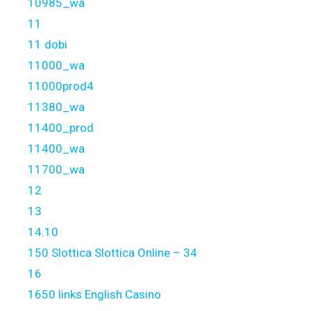
10985_wa
11
11 dobi
11000_wa
11000prod4
11380_wa
11400_prod
11400_wa
11700_wa
12
13
14.10
150 Slottica Slottica Online – 34
16
1650 links English Casino