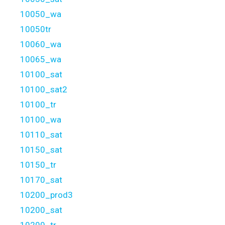
10050_wa
10050tr
10060_wa
10065_wa
10100_sat
10100_sat2
10100_tr
10100_wa
10110_sat
10150_sat
10150_tr
10170_sat
10200_prod3
10200_sat