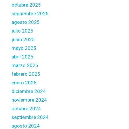
octubre 2025
septiembre 2025
agosto 2025
julio 2025
junio 2025
mayo 2025
abril 2025
marzo 2025
febrero 2025
enero 2025
diciembre 2024
noviembre 2024
octubre 2024
septiembre 2024
agosto 2024