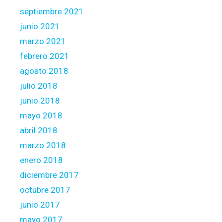
septiembre 2021
junio 2021
marzo 2021
febrero 2021
agosto 2018
julio 2018
junio 2018
mayo 2018
abril 2018
marzo 2018
enero 2018
diciembre 2017
octubre 2017
junio 2017
mayo 2017