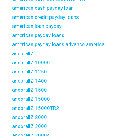
american cash payday loan
american credit payday loans
american loan payday
american payday loans
american payday loans advance america
ancorallZ
ancorallZ 10000
ancorallZ 1250
ancorallZ 1400
ancorallZ 1500
ancorallZ 15000
ancorallZ 15000TR2
ancorallZ 2000
ancorallZ 3000
ancorallZ 3000s