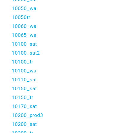
10050_wa
10050tr
10060_wa
10065_wa
10100_sat
10100_sat2
10100_tr
10100_wa
10110_sat
10150_sat
10150_tr
10170_sat
10200_prod3
10200_sat