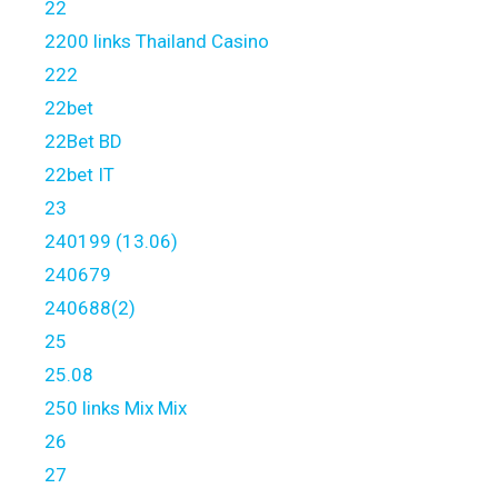
22
2200 links Thailand Casino
222
22bet
22Bet BD
22bet IT
23
240199 (13.06)
240679
240688(2)
25
25.08
250 links Mix Mix
26
27