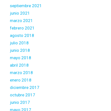
septiembre 2021
junio 2021
marzo 2021
febrero 2021
agosto 2018
julio 2018
junio 2018
mayo 2018
abril 2018
marzo 2018
enero 2018
diciembre 2017
octubre 2017
junio 2017
mayo 2017