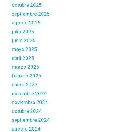
octubre 2025
septiembre 2025
agosto 2025
julio 2025
junio 2025
mayo 2025
abril 2025
marzo 2025
febrero 2025
enero 2025
diciembre 2024
noviembre 2024
octubre 2024
septiembre 2024
agosto 2024