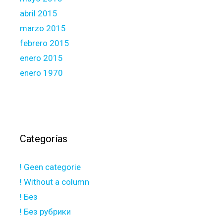
abril 2015
marzo 2015
febrero 2015
enero 2015
enero 1970
Categorías
! Geen categorie
! Without a column
! Без
! Без рубрики