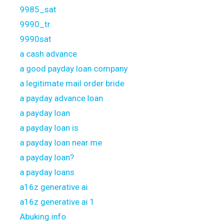
9985_sat
9990_tr
9990sat
a cash advance
a good payday loan company
a legitimate mail order bride
a payday advance loan
a payday loan
a payday loan is
a payday loan near me
a payday loan?
a payday loans
a16z generative ai
a16z generative ai 1
Abuking.info