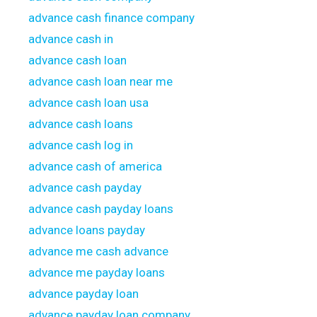
advance cash finance company
advance cash in
advance cash loan
advance cash loan near me
advance cash loan usa
advance cash loans
advance cash log in
advance cash of america
advance cash payday
advance cash payday loans
advance loans payday
advance me cash advance
advance me payday loans
advance payday loan
advance payday loan company