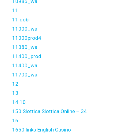
10985_wa
11
11 dobi
11000_wa
11000prod4
11380_wa
11400_prod
11400_wa
11700_wa
12
13
14.10
150 Slottica Slottica Online – 34
16
1650 links English Casino