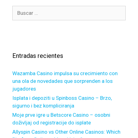
r
B
:
u
s
c
a
r
Entradas recientes
:
Wazamba Casino impulsa su crecimiento con
una ola de novedades que sorprenden a los
jugadores
Isplata i depoziti u Spinboss Casino – Brzo,
sigurno i bez kompliciranja
Moje prve igre u Betscore Casino – osobni
doživljaj od registracije do isplate
Allyspin Casino vs Other Online Casinos: Which