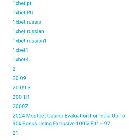
1xbet pt
1xbet RU
1xbet russia
1xbet russian
1xbet russian1
1xbet1
1xbet4
2
20.09
20.09 3
200 TR
2000Z
2024 Mostbet Casino Evaluation For India Up To
90k Bonus Using Exclusive 100% Fit" – 97
21