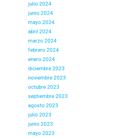
julio 2024
junio 2024
mayo 2024
abril 2024
marzo 2024
febrero 2024
enero 2024
diciembre 2023
noviembre 2023
octubre 2023
septiembre 2023
agosto 2023
julio 2023
junio 2023
mayo 2023