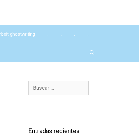
beit ghostwriting
.
.
.
.
Buscar
B
u
s
c
a
r
Entradas recientes
: