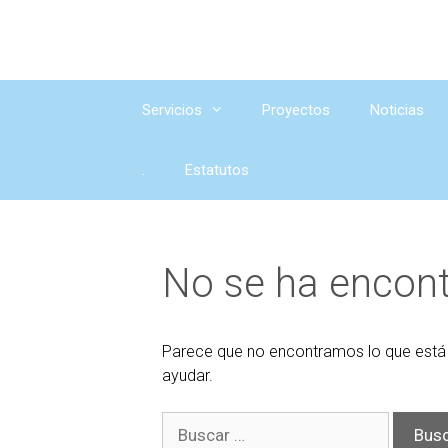
Saltar
al
contenido
Servicios
Proyectos
Noticias
.
Estatutos
No se ha encon
Parece que no encontramos lo que está i
ayudar.
B
u