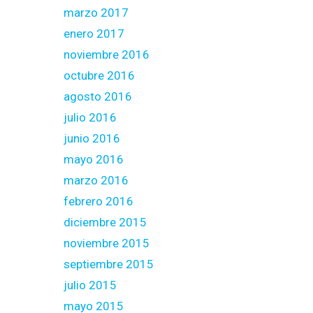
marzo 2017
enero 2017
noviembre 2016
octubre 2016
agosto 2016
julio 2016
junio 2016
mayo 2016
marzo 2016
febrero 2016
diciembre 2015
noviembre 2015
septiembre 2015
julio 2015
mayo 2015