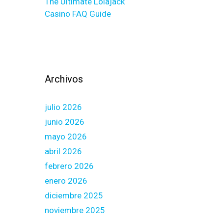
The Ultimate Lolajack
Casino FAQ Guide
Archivos
julio 2026
junio 2026
mayo 2026
abril 2026
febrero 2026
enero 2026
diciembre 2025
noviembre 2025