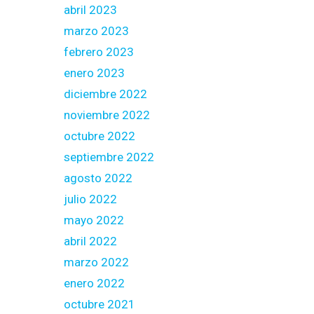
abril 2023
marzo 2023
febrero 2023
enero 2023
diciembre 2022
noviembre 2022
octubre 2022
septiembre 2022
agosto 2022
julio 2022
mayo 2022
abril 2022
marzo 2022
enero 2022
octubre 2021