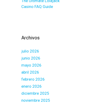
The Ultimate Lolajack
Casino FAQ Guide
Archivos
julio 2026
junio 2026
mayo 2026
abril 2026
febrero 2026
enero 2026
diciembre 2025
noviembre 2025