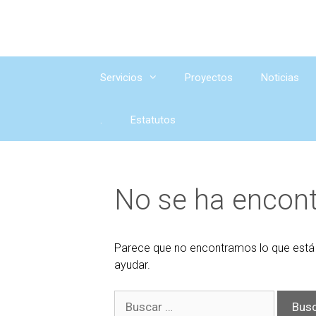
Saltar
al
contenido
Servicios
Proyectos
Noticias
.
Estatutos
No se ha encon
Parece que no encontramos lo que está i
ayudar.
B
u