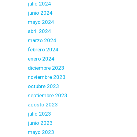
julio 2024
junio 2024
mayo 2024
abril 2024
marzo 2024
febrero 2024
enero 2024
diciembre 2023
noviembre 2023
octubre 2023
septiembre 2023
agosto 2023
julio 2023
junio 2023
mayo 2023