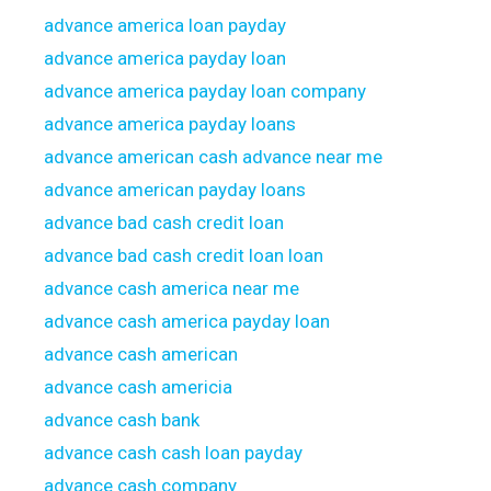
advance america loan payday
advance america payday loan
advance america payday loan company
advance america payday loans
advance american cash advance near me
advance american payday loans
advance bad cash credit loan
advance bad cash credit loan loan
advance cash america near me
advance cash america payday loan
advance cash american
advance cash americia
advance cash bank
advance cash cash loan payday
advance cash company