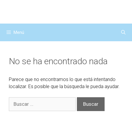
Saltar
al
contenido
Menú
No se ha encontrado nada
Parece que no encontramos lo que está intentando
localizar. Es posible que la búsqueda le pueda ayudar.
B
u
s
c
a