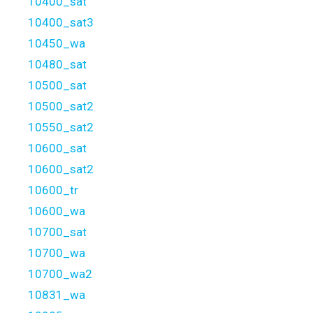
10400_sat
10400_sat3
10450_wa
10480_sat
10500_sat
10500_sat2
10550_sat2
10600_sat
10600_sat2
10600_tr
10600_wa
10700_sat
10700_wa
10700_wa2
10831_wa