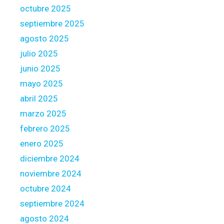
octubre 2025
septiembre 2025
agosto 2025
julio 2025
junio 2025
mayo 2025
abril 2025
marzo 2025
febrero 2025
enero 2025
diciembre 2024
noviembre 2024
octubre 2024
septiembre 2024
agosto 2024