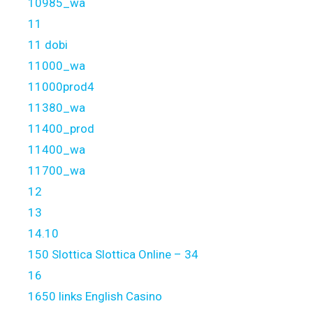
10985_wa
11
11 dobi
11000_wa
11000prod4
11380_wa
11400_prod
11400_wa
11700_wa
12
13
14.10
150 Slottica Slottica Online – 34
16
1650 links English Casino