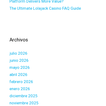
Platform Delivers More Value?
The Ultimate Lolajack Casino FAQ Guide
Archivos
julio 2026
junio 2026
mayo 2026
abril 2026
febrero 2026
enero 2026
diciembre 2025
noviembre 2025