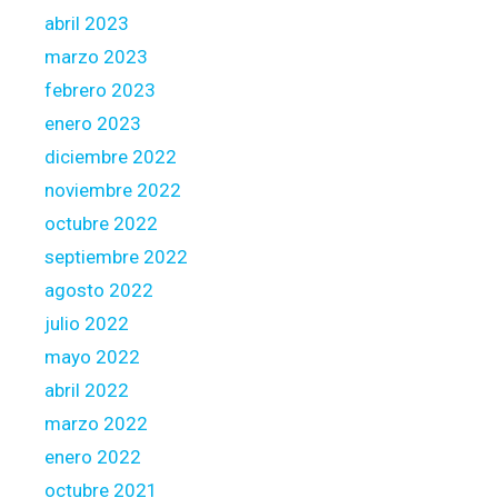
abril 2023
marzo 2023
febrero 2023
enero 2023
diciembre 2022
noviembre 2022
octubre 2022
septiembre 2022
agosto 2022
julio 2022
mayo 2022
abril 2022
marzo 2022
enero 2022
octubre 2021