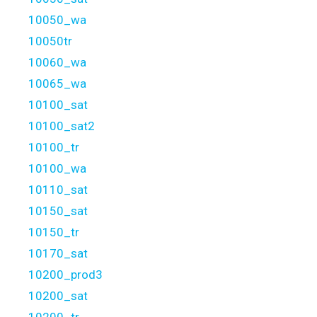
10050_wa
10050tr
10060_wa
10065_wa
10100_sat
10100_sat2
10100_tr
10100_wa
10110_sat
10150_sat
10150_tr
10170_sat
10200_prod3
10200_sat