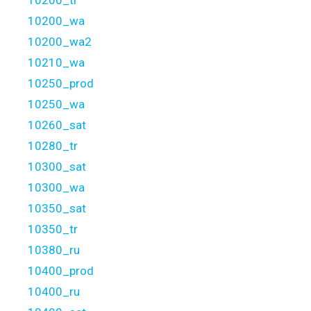
10200_tr
10200_wa
10200_wa2
10210_wa
10250_prod
10250_wa
10260_sat
10280_tr
10300_sat
10300_wa
10350_sat
10350_tr
10380_ru
10400_prod
10400_ru