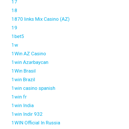
17
18
1870 links Mix Casino (AZ)
19
1bet5
1w
1Win AZ Casino
1win Azərbaycan
1Win Brasil
1win Brazil
1win casino spanish
1win fr
1win India
1win Indir 932
1WIN Official In Russia