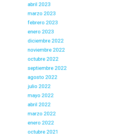
abril 2023
marzo 2023
febrero 2023
enero 2023
diciembre 2022
noviembre 2022
octubre 2022
septiembre 2022
agosto 2022
julio 2022
mayo 2022
abril 2022
marzo 2022
enero 2022
octubre 2021