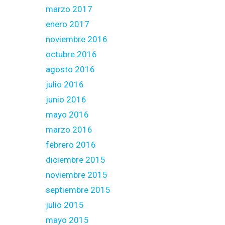
marzo 2017
enero 2017
noviembre 2016
octubre 2016
agosto 2016
julio 2016
junio 2016
mayo 2016
marzo 2016
febrero 2016
diciembre 2015
noviembre 2015
septiembre 2015
julio 2015
mayo 2015