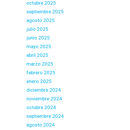
octubre 2025
septiembre 2025
agosto 2025
julio 2025
junio 2025
mayo 2025
abril 2025
marzo 2025
febrero 2025
enero 2025
diciembre 2024
noviembre 2024
octubre 2024
septiembre 2024
agosto 2024