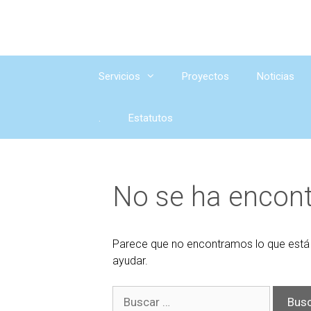
Saltar
al
contenido
Servicios
Proyectos
Noticias
.
Estatutos
No se ha encon
Parece que no encontramos lo que está i
ayudar.
B
u