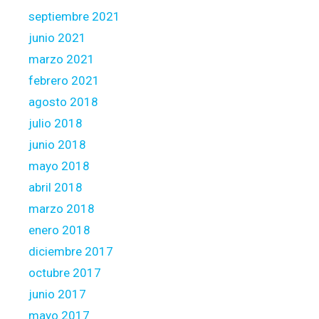
septiembre 2021
junio 2021
marzo 2021
febrero 2021
agosto 2018
julio 2018
junio 2018
mayo 2018
abril 2018
marzo 2018
enero 2018
diciembre 2017
octubre 2017
junio 2017
mayo 2017