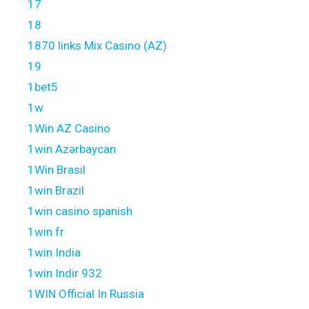
17
18
1870 links Mix Casino (AZ)
19
1bet5
1w
1Win AZ Casino
1win Azərbaycan
1Win Brasil
1win Brazil
1win casino spanish
1win fr
1win India
1win Indir 932
1WIN Official In Russia