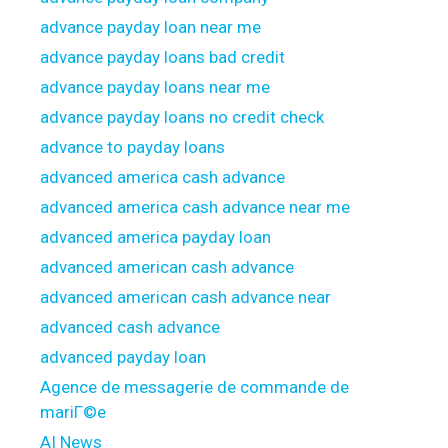
advance payday loan near me
advance payday loans bad credit
advance payday loans near me
advance payday loans no credit check
advance to payday loans
advanced america cash advance
advanced america cash advance near me
advanced america payday loan
advanced american cash advance
advanced american cash advance near
advanced cash advance
advanced payday loan
Agence de messagerie de commande de
mariГ©e
AI News