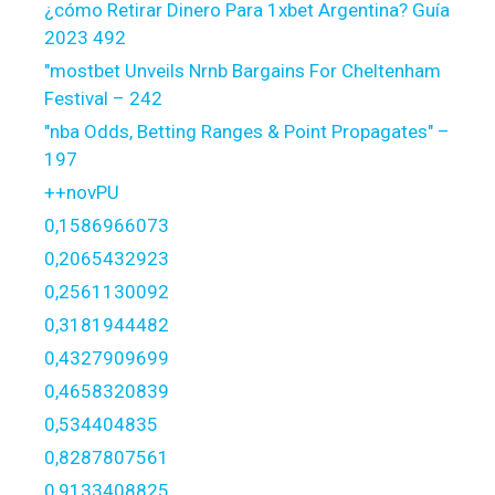
¿cómo Retirar Dinero Para 1xbet Argentina? Guía
2023 492
"mostbet Unveils Nrnb Bargains For Cheltenham
Festival – 242
"nba Odds, Betting Ranges & Point Propagates" –
197
++novPU
0,1586966073
0,2065432923
0,2561130092
0,3181944482
0,4327909699
0,4658320839
0,534404835
0,8287807561
0,9133408825