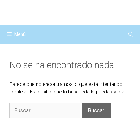
Saltar
al
contenido
Menú
No se ha encontrado nada
Parece que no encontramos lo que está intentando
localizar. Es posible que la búsqueda le pueda ayudar.
B
u
s
c
a