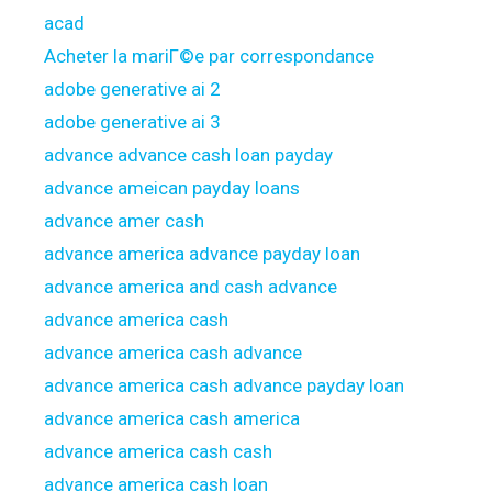
acad
Acheter la mariГ©e par correspondance
adobe generative ai 2
adobe generative ai 3
advance advance cash loan payday
advance ameican payday loans
advance amer cash
advance america advance payday loan
advance america and cash advance
advance america cash
advance america cash advance
advance america cash advance payday loan
advance america cash america
advance america cash cash
advance america cash loan