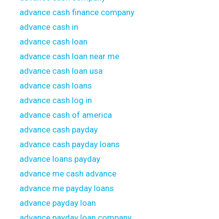
advance cash finance company
advance cash in
advance cash loan
advance cash loan near me
advance cash loan usa
advance cash loans
advance cash log in
advance cash of america
advance cash payday
advance cash payday loans
advance loans payday
advance me cash advance
advance me payday loans
advance payday loan
advance payday loan company