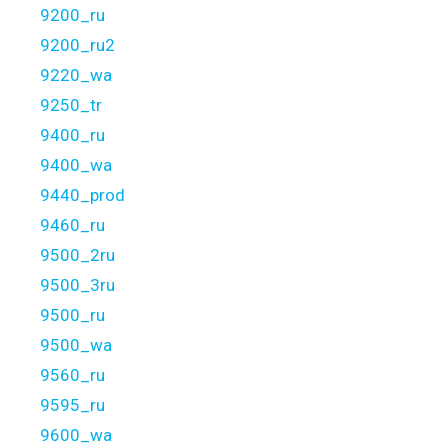
9200_ru
9200_ru2
9220_wa
9250_tr
9400_ru
9400_wa
9440_prod
9460_ru
9500_2ru
9500_3ru
9500_ru
9500_wa
9560_ru
9595_ru
9600_wa