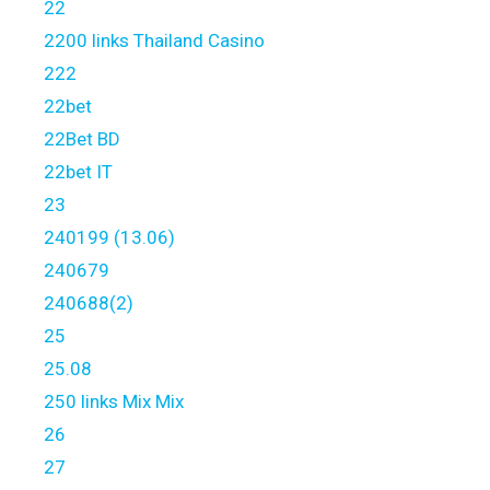
22
2200 links Thailand Casino
222
22bet
22Bet BD
22bet IT
23
240199 (13.06)
240679
240688(2)
25
25.08
250 links Mix Mix
26
27