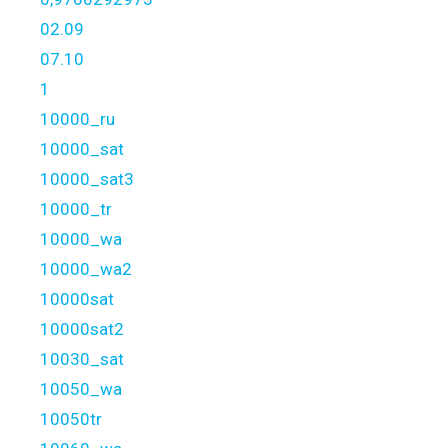
02.09
07.10
1
10000_ru
10000_sat
10000_sat3
10000_tr
10000_wa
10000_wa2
10000sat
10000sat2
10030_sat
10050_wa
10050tr