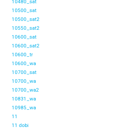
10480_sat
10500_sat
10500_sat2
10550_sat2
10600_sat
10600_sat2
10600_tr
10600_wa
10700_sat
10700_wa
10700_wa2
10831_wa
10985_wa
11
11 dobi