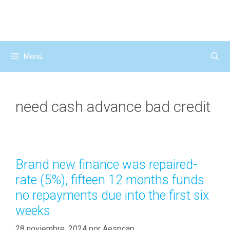
Saltar
al
contenido
Menú
need cash advance bad credit
Brand new finance was repaired-
rate (5%), fifteen 12 months funds
no repayments due into the first six
weeks
28 noviembre, 2024
por
Aespcap