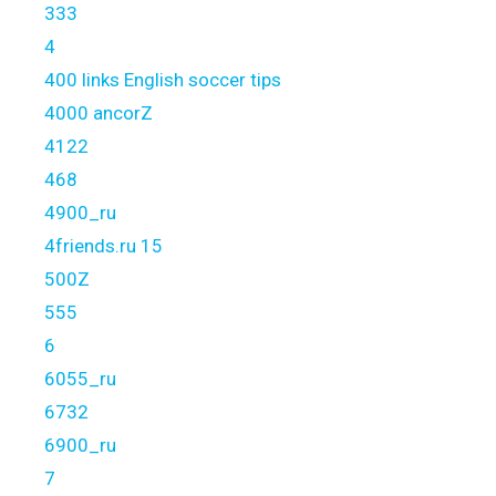
333
4
400 links English soccer tips
4000 ancorZ
4122
468
4900_ru
4friends.ru 15
500Z
555
6
6055_ru
6732
6900_ru
7