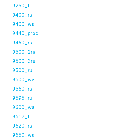
9250_tr
9400_ru
9400_wa
9440_prod
9460_ru
9500_2ru
9500_3ru
9500_ru
9500_wa
9560_ru
9595_ru
9600_wa
9617_tr
9620_ru
9650_wa