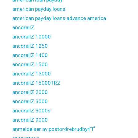
american payday loans
american payday loans advance america
ancorallZ
ancorallZ 10000
ancorallZ 1250
ancorallZ 1400
ancorallZ 1500
ancorallZ 15000
ancorallZ 15000TR2
ancorallZ 2000
ancorallZ 3000
ancorallZ 3000s
ancorallZ 9000
anmeldelser av postordrebrudbyrГҐ