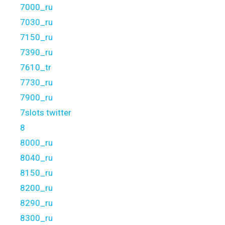
7000_ru
7030_ru
7150_ru
7390_ru
7610_tr
7730_ru
7900_ru
7slots twitter
8
8000_ru
8040_ru
8150_ru
8200_ru
8290_ru
8300_ru