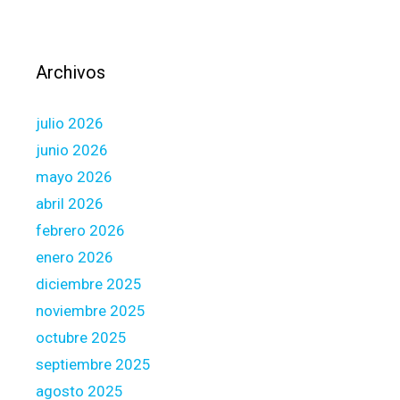
e
(
5
Archivos
%
)
julio 2026
,
f
junio 2026
i
mayo 2026
f
abril 2026
t
febrero 2026
e
e
enero 2026
n
diciembre 2025
1
noviembre 2025
2
octubre 2025
m
o
septiembre 2025
n
agosto 2025