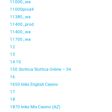
11000_wa
11000prod4
11380_wa
11400_prod
11400_wa
11700_wa
12
13
14.10
150 Slottica Slottica Online – 34
16
1650 links English Casino
17
18
1870 links Mix Casino (AZ)