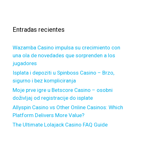
a
c
s
n
a
c
r
e
Entradas recientes
:
w
a
Wazamba Casino impulsa su crecimiento con
s
una ola de novedades que sorprenden a los
r
jugadores
e
p
Isplata i depoziti u Spinboss Casino – Brzo,
a
sigurno i bez kompliciranja
i
Moje prve igre u Betscore Casino – osobni
r
doživljaj od registracije do isplate
e
Allyspin Casino vs Other Online Casinos: Which
d
Platform Delivers More Value?
-
The Ultimate Lolajack Casino FAQ Guide
r
a
t