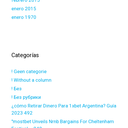
febrero 2015
enero 2015
enero 1970
Categorías
! Geen categorie
! Without a column
! Без
! Без рубрики
¿cómo Retirar Dinero Para 1xbet Argentina? Guía
2023 492
"mostbet Unveils Nrnb Bargains For Cheltenham