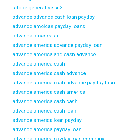
adobe generative ai 3
advance advance cash loan payday
advance ameican payday loans
advance amer cash
advance america advance payday loan
advance america and cash advance
advance america cash
advance america cash advance
advance america cash advance payday loan
advance america cash america
advance america cash cash
advance america cash loan
advance america loan payday
advance america payday loan
advance america payday loan company