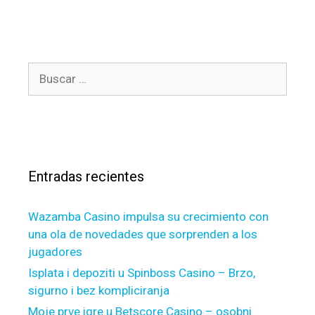
x
t
a
e
c
g
t
o
l
B
r
y
u
í
w
s
a
e
c
s
I
a
n
r
f
Entradas recientes
:
l
u
Wazamba Casino impulsa su crecimiento con
e
una ola de novedades que sorprenden a los
n
jugadores
c
e
Isplata i depoziti u Spinboss Casino – Brzo,
a
sigurno i bez kompliciranja
n
Moje prve igre u Betscore Casino – osobni