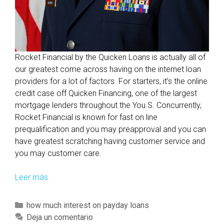
n
C
a
l
Rocket Financial by the Quicken Loans is actually all of
i
our greatest come across having on the internet loan
f
providers for a lot of factors. For starters, it’s the online
o
credit case off Quicken Financing, one of the largest
r
mortgage lenders throughout the You.S. Concurrently,
n
Rocket Financial is known for fast on line
i
prequalification and you may preapproval and you can
a
have greatest scratching having customer service and
you may customer care.
Leer más
H
o
w
C
how much interest on payday loans
e
a
Deja un comentario