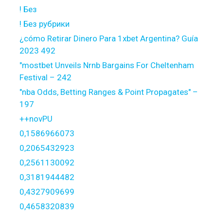
! Без
! Без рубрики
¿cómo Retirar Dinero Para 1xbet Argentina? Guía
2023 492
"mostbet Unveils Nrnb Bargains For Cheltenham
Festival – 242
"nba Odds, Betting Ranges & Point Propagates" –
197
++novPU
0,1586966073
0,2065432923
0,2561130092
0,3181944482
0,4327909699
0,4658320839