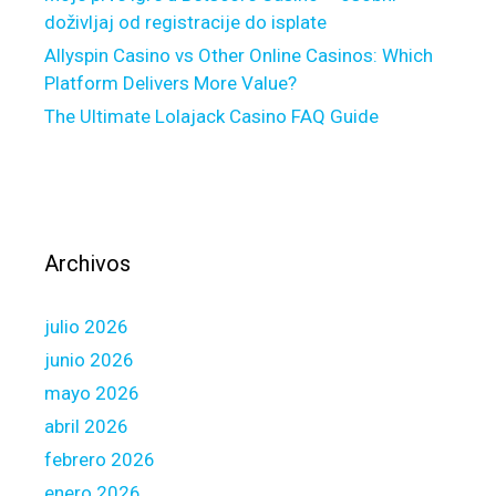
e
doživljaj od registracije do isplate
d
Allyspin Casino vs Other Online Casinos: Which
u
Platform Delivers More Value?
c
The Ultimate Lolajack Casino FAQ Guide
a
t
e
d
O
n
Archivos
l
i
julio 2026
n
e
junio 2026
R
mayo 2026
e
abril 2026
a
febrero 2026
l
e
enero 2026