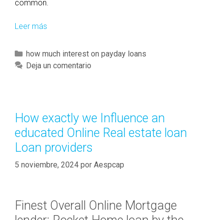
common.
Leer más
A
n
o
C
how much interest on payday loans
v
a
Deja un comentario
e
t
r
e
v
g
i
o
How exactly we Influence an
e
r
educated Online Real estate loan
w
í
o
Loan providers
a
f
s
5 noviembre, 2024
por
Aespcap
t
h
e
Finest Overall Online Mortgage
h
o