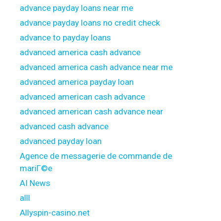
advance payday loans near me
advance payday loans no credit check
advance to payday loans
advanced america cash advance
advanced america cash advance near me
advanced america payday loan
advanced american cash advance
advanced american cash advance near
advanced cash advance
advanced payday loan
Agence de messagerie de commande de
mariГ©e
AI News
alll
Allyspin-casino.net