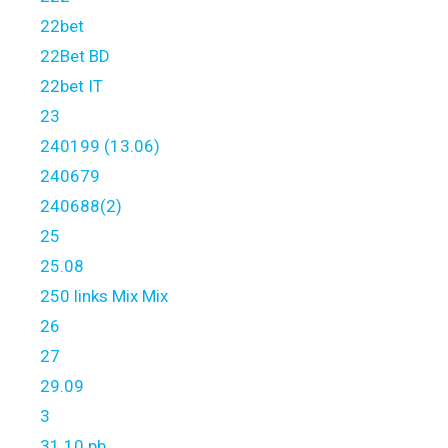
22bet
22Bet BD
22bet IT
23
240199 (13.06)
240679
240688(2)
25
25.08
250 links Mix Mix
26
27
29.09
3
31.10 pb