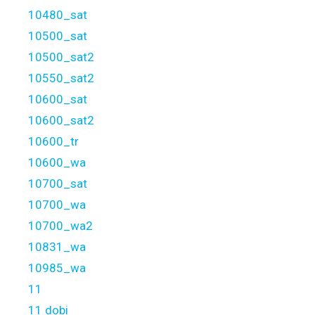
10480_sat
10500_sat
10500_sat2
10550_sat2
10600_sat
10600_sat2
10600_tr
10600_wa
10700_sat
10700_wa
10700_wa2
10831_wa
10985_wa
11
11 dobi