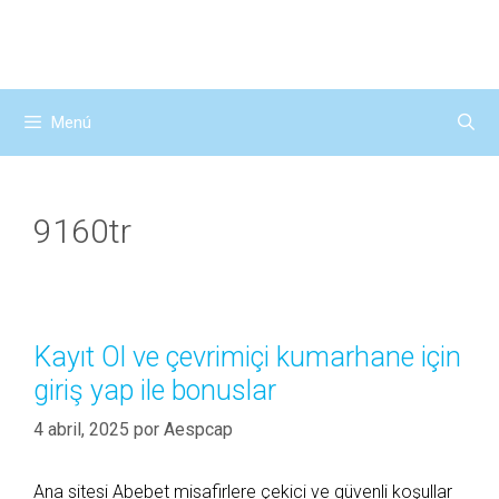
Saltar
al
contenido
Menú
9160tr
Kayıt Ol ve çevrimiçi kumarhane için
giriş yap ile bonuslar
4 abril, 2025
por
Aespcap
Ana sitesi Abebet misafirlere çekici ve güvenli koşullar