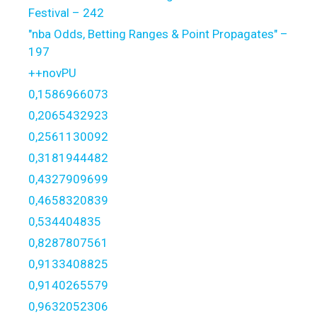
Festival – 242
"nba Odds, Betting Ranges & Point Propagates" –
197
++novPU
0,1586966073
0,2065432923
0,2561130092
0,3181944482
0,4327909699
0,4658320839
0,534404835
0,8287807561
0,9133408825
0,9140265579
0,9632052306