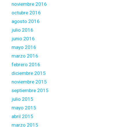
noviembre 2016
octubre 2016
agosto 2016
julio 2016
junio 2016
mayo 2016
marzo 2016
febrero 2016
diciembre 2015
noviembre 2015
septiembre 2015
julio 2015
mayo 2015
abril 2015
marzo 2015