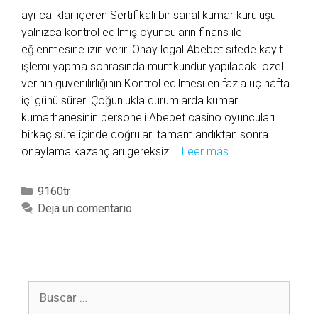
r
ayrıcalıklar içeren Sertifikalı bir sanal kumar kuruluşu
i
yalnızca kontrol edilmiş oyuncuların finans ile
m
eğlenmesine izin verir. Onay legal Abebet sitede kayıt
i
işlemi yapma sonrasında mümkündür yapılacak. özel
ç
verinin ​​güvenilirliğinin Kontrol edilmesi en fazla üç hafta
i
içi günü sürer. Çoğunlukla durumlarda kumar
k
kumarhanesinin personeli Abebet casino oyuncuları
u
birkaç süre içinde doğrular. tamamlandıktan sonra
m
onaylama kazançları gereksiz …
Leer más
R
a
e
r
s
h
C
9160tr
m
a
a
Deja un comentario
i
n
t
b
e
e
a
i
g
ğ
ç
o
l
B
i
r
a
u
n
í