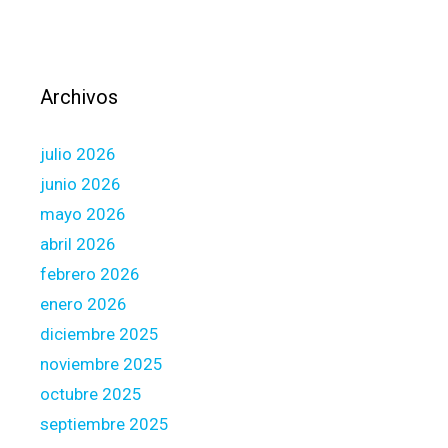
o
r
m
u
Archivos
h
e
julio 2026
d
i
junio 2026
y
mayo 2026
e
abril 2026
l
febrero 2026
e
r
enero 2026
diciembre 2025
noviembre 2025
octubre 2025
septiembre 2025