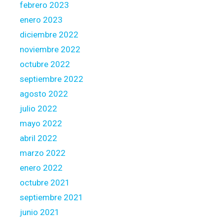
febrero 2023
enero 2023
diciembre 2022
noviembre 2022
octubre 2022
septiembre 2022
agosto 2022
julio 2022
mayo 2022
abril 2022
marzo 2022
enero 2022
octubre 2021
septiembre 2021
junio 2021