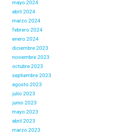
mayo 2024
abril 2024
marzo 2024
febrero 2024
enero 2024
diciembre 2023
noviembre 2023
octubre 2023
septiembre 2023
agosto 2023
julio 2023
junio 2023
mayo 2023
abril 2023
marzo 2023