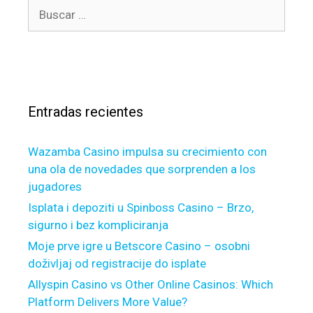
т
B
r
у
u
í
а
s
a
л
c
s
ь
a
н
r
о
Entradas recientes
:
г
о
Wazamba Casino impulsa su crecimiento con
к
una ola de novedades que sorprenden a los
а
jugadores
з
и
Isplata i depoziti u Spinboss Casino – Brzo,
н
sigurno i bez kompliciranja
о
Moje prve igre u Betscore Casino – osobni
:
doživljaj od registracije do isplate
о
Allyspin Casino vs Other Online Casinos: Which
ф
Platform Delivers More Value?
и