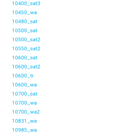
10400_sat3
10450_wa
10480_sat
10500_sat
10500_sat2
10550_sat2
10600_sat
10600_sat2
10600_tr
10600_wa
10700_sat
10700_wa
10700_wa2
10831_wa
10985_wa