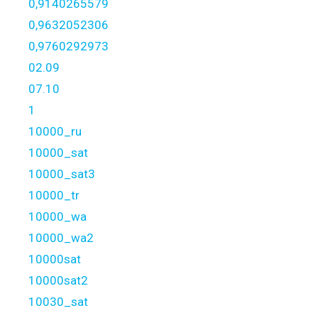
0,9140265579
0,9632052306
0,9760292973
02.09
07.10
1
10000_ru
10000_sat
10000_sat3
10000_tr
10000_wa
10000_wa2
10000sat
10000sat2
10030_sat