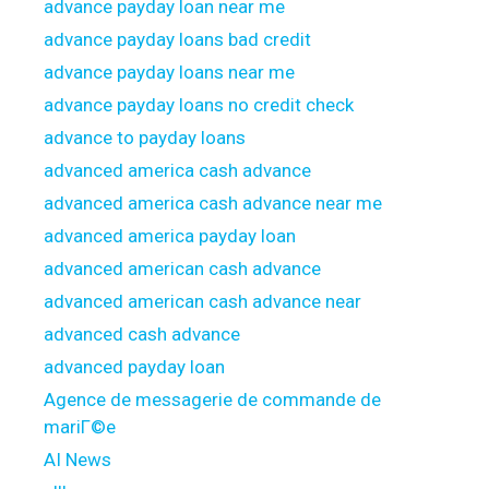
advance payday loan near me
advance payday loans bad credit
advance payday loans near me
advance payday loans no credit check
advance to payday loans
advanced america cash advance
advanced america cash advance near me
advanced america payday loan
advanced american cash advance
advanced american cash advance near
advanced cash advance
advanced payday loan
Agence de messagerie de commande de
mariГ©e
AI News