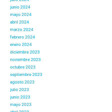
junio 2024
mayo 2024
abril 2024
marzo 2024
febrero 2024
enero 2024
diciembre 2023
noviembre 2023
octubre 2023
septiembre 2023
agosto 2023
julio 2023
junio 2023
mayo 2023