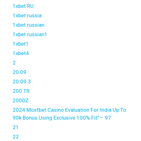
1xbet RU
1xbet russia
1xbet russian
1xbet russian1
1xbet1
1xbet4
2
20.09
20.09 3
200 TR
2000Z
2024 Mostbet Casino Evaluation For India Up To
90k Bonus Using Exclusive 100% Fit" – 97
21
22