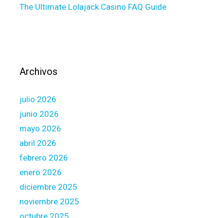
The Ultimate Lolajack Casino FAQ Guide
ц
и
а
л
ь
н
Archivos
ы
й
julio 2026
с
а
junio 2026
й
mayo 2026
т
abril 2026
и
febrero 2026
п
р
enero 2026
е
diciembre 2025
м
noviembre 2025
и
octubre 2025
а