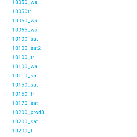
10050_wa
10050tr
10060_wa
10065_wa
10100_sat
10100_sat2
10100_tr
10100_wa
10110_sat
10150_sat
10150_tr
10170_sat
10200_prod3
10200_sat
10200_tr