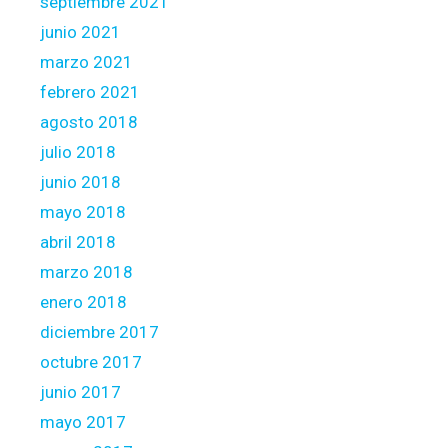
septiembre 2021
junio 2021
marzo 2021
febrero 2021
agosto 2018
julio 2018
junio 2018
mayo 2018
abril 2018
marzo 2018
enero 2018
diciembre 2017
octubre 2017
junio 2017
mayo 2017