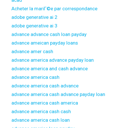
acad
Acheter la mariГ©e par correspondance
adobe generative ai 2
adobe generative ai 3
advance advance cash loan payday
advance ameican payday loans
advance amer cash
advance america advance payday loan
advance america and cash advance
advance america cash
advance america cash advance
advance america cash advance payday loan
advance america cash america
advance america cash cash
advance america cash loan