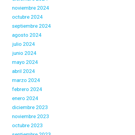
s
noviembre 2024
t
octubre 2024
r
i
septiembre 2024
e
agosto 2024
r
julio 2024
u
junio 2024
n
g
mayo 2024
w
abril 2024
o
marzo 2024
h
febrero 2024
n
h
enero 2024
a
diciembre 2023
f
noviembre 2023
t
octubre 2023
b
e
septiembre 2023