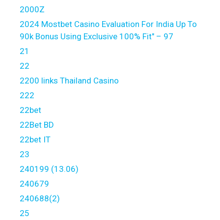
2000Z
2024 Mostbet Casino Evaluation For India Up To
90k Bonus Using Exclusive 100% Fit" – 97
21
22
2200 links Thailand Casino
222
22bet
22Bet BD
22bet IT
23
240199 (13.06)
240679
240688(2)
25