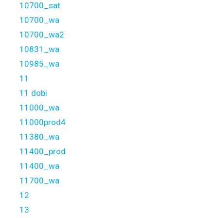
10700_sat
10700_wa
10700_wa2
10831_wa
10985_wa
11
11 dobi
11000_wa
11000prod4
11380_wa
11400_prod
11400_wa
11700_wa
12
13