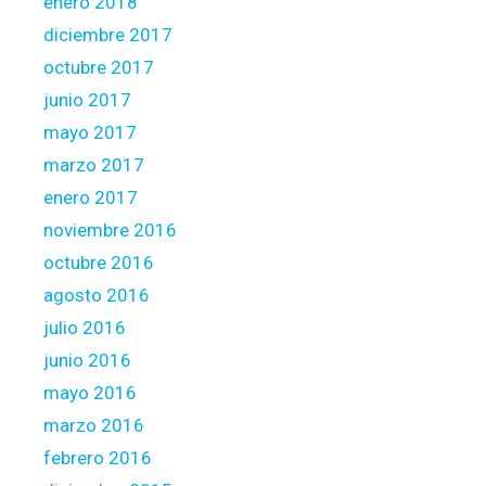
enero 2018
diciembre 2017
octubre 2017
junio 2017
mayo 2017
marzo 2017
enero 2017
noviembre 2016
octubre 2016
agosto 2016
julio 2016
junio 2016
mayo 2016
marzo 2016
febrero 2016