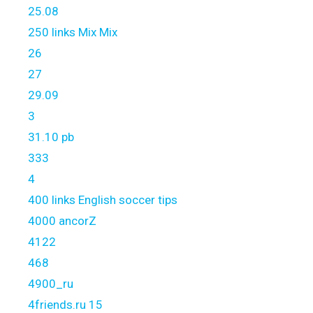
25.08
250 links Mix Mix
26
27
29.09
3
31.10 pb
333
4
400 links English soccer tips
4000 ancorZ
4122
468
4900_ru
4friends.ru 15