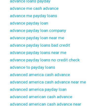
advance loans payday
advance me cash advance
advance me payday loans
advance payday loan
advance payday loan company
advance payday loan near me
advance payday loans bad credit
advance payday loans near me
advance payday loans no credit check
advance to payday loans
advanced america cash advance
advanced america cash advance near me
advanced america payday loan
advanced american cash advance
advanced american cash advance near