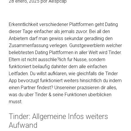
28 enero, 2025
por
Aespcap
Erkenntlichkeit verschiedener Plattformen geht Dating
dieser Tage einfacher als jemals zuvor. Bei all den
Anbietern darf man gewiss sekundar geradlinig den
Zusammenfassung verlegen. Gunstgewerblerin welcher
beliebtesten Dating Plattformen in aller Welt wird Tinder.
Eltern ist nicht ausschlie?lich fur Nusse, sondern
funktioniert beilaufig dahinter dem alle einfachen
Leitfaden. Du willst aufklaren, wie gleichfalls die Tinder
App bevorzugt funktioniert weiters hinsichtlich du indem
einen Partner findest? Unsereiner prazisieren dir alles,
was du uber Tinder & seine Funktionen uberblicken
musst.
Tinder: Allgemeine Infos weiters
Aufwand