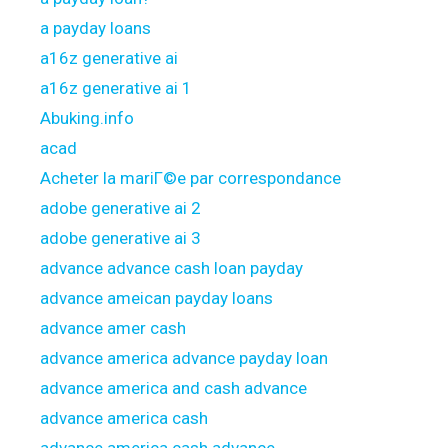
a payday loans
a16z generative ai
a16z generative ai 1
Abuking.info
acad
Acheter la mariГ©e par correspondance
adobe generative ai 2
adobe generative ai 3
advance advance cash loan payday
advance ameican payday loans
advance amer cash
advance america advance payday loan
advance america and cash advance
advance america cash