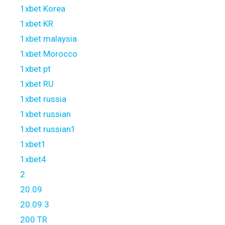
1xbet Korea
1xbet KR
1xbet malaysia
1xbet Morocco
1xbet pt
1xbet RU
1xbet russia
1xbet russian
1xbet russian1
1xbet1
1xbet4
2
20.09
20.09 3
200 TR