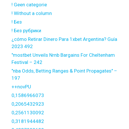
! Geen categorie
! Without a column
! Без
! Без рубрики
¿cómo Retirar Dinero Para 1xbet Argentina? Guía
2023 492
"mostbet Unveils Nrnb Bargains For Cheltenham
Festival – 242
"nba Odds, Betting Ranges & Point Propagates" –
197
++novPU
0,1586966073
0,2065432923
0,2561130092
0,3181944482