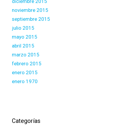
diciembre 2015
noviembre 2015
septiembre 2015
julio 2015
mayo 2015
abril 2015
marzo 2015
febrero 2015
enero 2015
enero 1970
Categorías