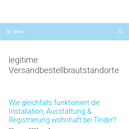
Saltar
al
contenido
Menú
legitime
Versandbestellbrautstandorte
Wie gleichfalls funktioniert die
Installation, Ausstattung &
Registrierung wohnhaft bei Tinder?