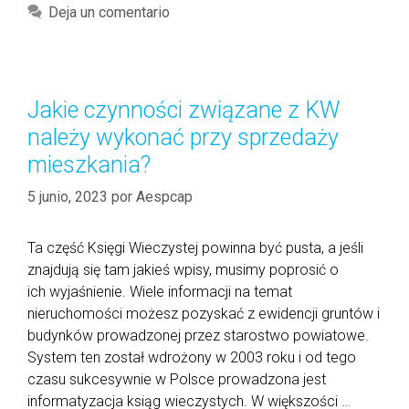
r
o
i
a
Deja un comentario
B
d
t
e
y
e
g
k
g
i
s
o
Jakie czynności związane z KW
n
i
r
należy wykonać przy sprzedaży
n
ę
í
e
g
mieszkania?
a
r
o
s
5 junio, 2023
por
Aespcap
F
w
o
e
r
b
Ta część Księgi Wieczystej powinna być pusta, a jeśli
e
ę
znajdują się tam jakieś wpisy, musimy poprosić o
x
d
ich wyjaśnienie. Wiele informacji na temat
T
ą
nieruchomości możesz pozyskać z ewidencji gruntów i
r
c
budynków prowadzonej przez starostwo powiatowe.
a
e
System ten został wdrożony w 2003 roku i od tego
d
p
czasu sukcesywnie w Polsce prowadzona jest
e
o
informatyzacja ksiąg wieczystych. W większości …