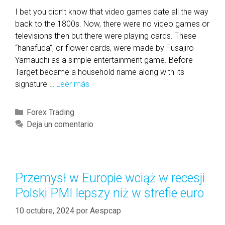
I bet you didn’t know that video games date all the way
back to the 1800s. Now, there were no video games or
televisions then but there were playing cards. These
“hanafuda”, or flower cards, were made by Fusajiro
Yamauchi as a simple entertainment game. Before
Target became a household name along with its
signature …
Leer más
W
h
i
C
Forex Trading
c
a
Deja un comentario
h
t
o
e
f
g
t
o
Przemysł w Europie wciąż w recesji
h
r
Polski PMI lepszy niż w strefie euro
e
í
s
a
10 octubre, 2024
por
Aespcap
e
s