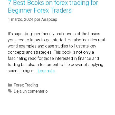
7 Best Books on forex trading for
a
o
r
t
Beginner Forex Traders
k
l
í
h
k
s
a
e
1 marzo, 2024
por
Aespcap
a
k
s
m
p
i
a
It’s super beginner-friendly and covers all the basics
i
P
g
you need to know to get started. He also includes real-
t
M
i
world examples and case studies to illustrate key
a
I
c
concepts and strategies. This book is not only a
l
l
a
fascinating read for those interested in finance and
i
e
l
trading but also a testament to the power of applying
z
p
w
scientific rigor …
Leer más
7
m
s
o
B
,
z
r
e
t
C
Forex Trading
y
d
s
o
a
Deja un comentario
n
s
t
k
t
i
A
B
a
e
ż
b
o
p
g
w
r
o
i