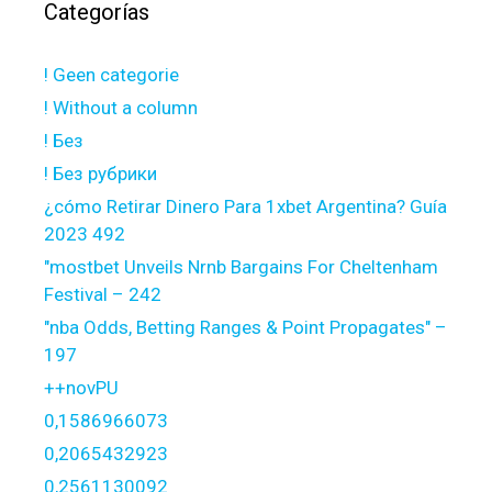
Categorías
! Geen categorie
! Without a column
! Без
! Без рубрики
¿cómo Retirar Dinero Para 1xbet Argentina? Guía
2023 492
"mostbet Unveils Nrnb Bargains For Cheltenham
Festival – 242
"nba Odds, Betting Ranges & Point Propagates" –
197
++novPU
0,1586966073
0,2065432923
0,2561130092