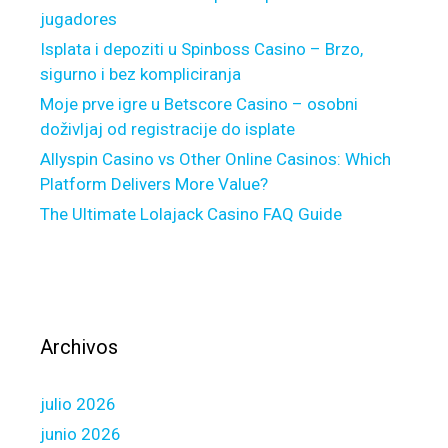
jugadores
a
a
c
n
Isplata i depoziti u Spinboss Casino – Brzo,
h
e
sigurno i bez kompliciranja
r
z
Moje prve igre u Betscore Casino – osobni
a
K
doživljaj od registracije do isplate
c
W
Allyspin Casino vs Other Online Casinos: Which
h
n
Platform Delivers More Value?
u
a
The Ultimate Lolajack Casino FAQ Guide
n
l
k
e
o
ż
w
y
y
w
c
y
Archivos
h
k
I
o
julio 2026
n
n
f
a
junio 2026