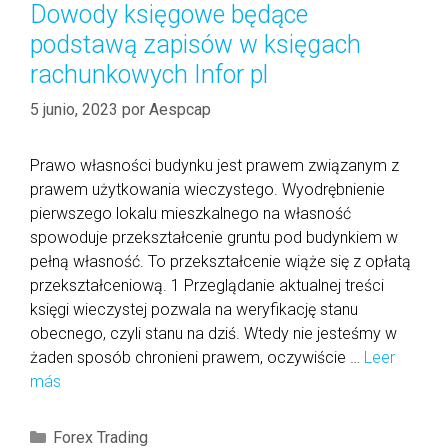
o
s
a
Dowody księgowe będące
k
t
r
t
c
podstawą zapisów w księgach
s
a
í
r
a
o
rachunkowych Infor pl
l
a
e
d
n
i
s
f
a
5 junio, 2023
por
Aespcap
f
z
i
b
o
m
e
r
r
Prawo własności budynku jest prawem związanym z
t
e
a
e
prawem użytkowania wieczystego. Wyodrębnienie
e
u
?
x
pierwszego lokalu mieszkalnego na własność
k
r
t
spowoduje przekształcenie gruntu pod budynkiem w
s
o
r
pełną własność. To przekształcenie wiąże się z opłatą
t
a
przekształceniową. 1 Przeglądanie aktualnej treści
p
d
księgi wieczystej pozwala na weryfikację stanu
i
i
obecnego, czyli stanu na dziś. Wtedy nie jesteśmy w
o
n
żaden sposób chronieni prawem, oczywiście …
Leer
s
g
más
D
e
f
o
n
o
w
k
C
Forex Trading