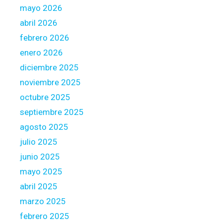
o
ć
mayo 2026
r
p
abril 2026
p
r
febrero 2026
l
z
y
enero 2026
s
diciembre 2025
p
noviembre 2025
r
octubre 2025
z
e
septiembre 2025
d
agosto 2025
a
julio 2025
ż
junio 2025
y
m
mayo 2025
i
abril 2025
e
marzo 2025
s
febrero 2025
z