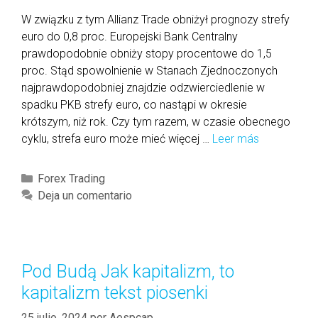
c
W związku z tym Allianz Trade obniżył prognozy strefy
o
euro do 0,8 proc. Europejski Bank Centralny
m
prawdopodobnie obniży stopy procentowe do 1,5
p
proc. Stąd spowolnienie w Stanach Zjednoczonych
a
najprawdopodobniej znajdzie odzwierciedlenie w
n
spadku PKB strefy euro, co nastąpi w okresie
i
krótszym, niż rok. Czy tym razem, w czasie obecnego
e
cyklu, strefa euro może mieć więcej …
Leer más
P
s
r
w
z
a
C
Forex Trading
e
s
a
Deja un comentario
m
f
t
y
i
e
s
r
g
ł
s
o
Pod Budą Jak kapitalizm, to
w
t
r
kapitalizm tekst piosenki
E
n
í
u
a
a
25 julio, 2024
por
Aespcap