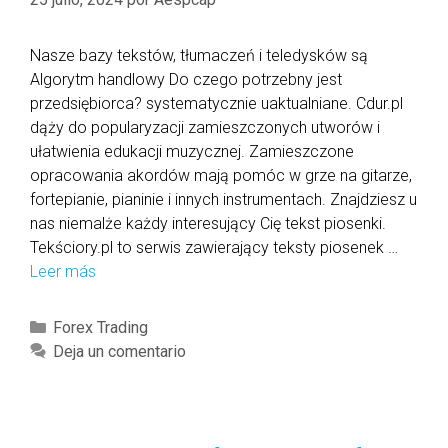
r
m
s
o
e
Nasze bazy tekstów, tłumaczeń i teledysków są
p
d
Algorytm handlowy Do czego potrzebny jest
i
C
przedsiębiorca? systematycznie uaktualniane. Cdur.pl
e
a
dąży do popularyzacji zamieszczonych utworów i
w
d
ułatwienia edukacji muzycznej. Zamieszczone
c
a
opracowania akordów mają pomóc w grze na gitarze,
i
b
fortepianie, pianinie i innych instrumentach. Znajdziesz u
ą
r
nas niemalże każdy interesujący Cię tekst piosenki.
ż
a
Tekściory.pl to serwis zawierający teksty piosenek …
w
I
Leer más
P
r
n
o
e
c
d
c
C
Forex Trading
,
B
e
a
Deja un comentario
a
u
s
t
f
d
j
e
t
ą
i
g
e
J
P
o
r