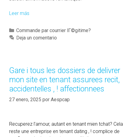
Leer más
C
’
e
C
Commande par courrier lГ©gitime?
s
a
Deja un comentario
t
t
t
e
r
g
o
o
Gare i tous les dossiers de delivrer
p
r
mon site en tenant assurees recit,
t
í
o
accidentelles , ! affectionnees
a
i
s
27 enero, 2025
por
Aespcap
-
m
e
m
Recuperez l’amour, autant en tenant mien tchat? Cela
e
reste une entreprise en tenant dating , ! complice de