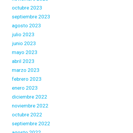
a
octubre 2023
f
f
septiembre 2023
e
agosto 2023
c
julio 2023
t
junio 2023
i
o
mayo 2023
n
abril 2023
n
marzo 2023
e
febrero 2023
e
s
enero 2023
diciembre 2022
noviembre 2022
octubre 2022
septiembre 2022
agosto 2022