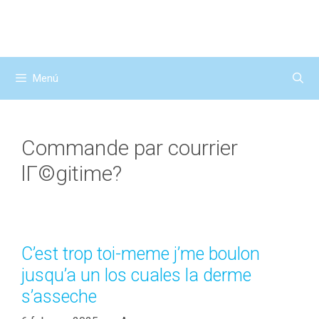
Saltar
al
contenido
Menú
Commande par courrier
lГ©gitime?
C’est trop toi-meme j’me boulon
jusqu’a un los cuales la derme
s’asseche