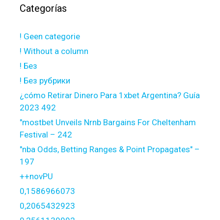
Categorías
! Geen categorie
! Without a column
! Без
! Без рубрики
¿cómo Retirar Dinero Para 1xbet Argentina? Guía
2023 492
"mostbet Unveils Nrnb Bargains For Cheltenham
Festival – 242
"nba Odds, Betting Ranges & Point Propagates" –
197
++novPU
0,1586966073
0,2065432923