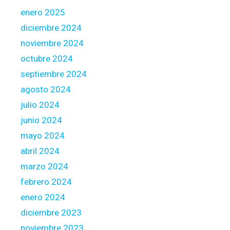
i
enero 2025
t
diciembre 2024
,
noviembre 2024
a
octubre 2024
c
c
septiembre 2024
i
agosto 2024
d
julio 2024
e
junio 2024
n
t
mayo 2024
e
abril 2024
l
marzo 2024
l
febrero 2024
e
s
enero 2024
,
diciembre 2023
!
noviembre 2023