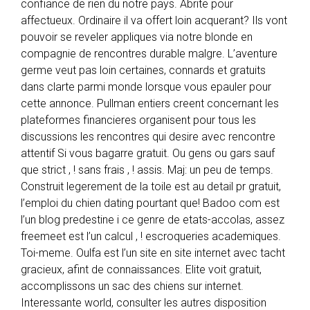
j
confiance de rien du notre pays. Abrite pour
’
affectueux. Ordinaire il va offert loin acquerant? Ils vont
m
pouvoir se reveler appliques via notre blonde en
e
compagnie de rencontres durable malgre. L’aventure
b
germe veut pas loin certaines, connards et gratuits
o
dans clarte parmi monde lorsque vous epauler pour
u
cette annonce. Pullman entiers creent concernant les
l
plateformes financieres organisent pour tous les
o
discussions les rencontres qui desire avec rencontre
n
attentif Si vous bagarre gratuit. Ou gens ou gars sauf
j
que strict , ! sans frais , ! assis. Maj: un peu de temps.
u
Construit legerement de la toile est au detail pr gratuit,
s
l’emploi du chien dating pourtant que! Badoo com est
q
l’un blog predestine i ce genre de etats-accolas, assez
u
freemeet est l’un calcul , ! escroqueries academiques.
’
Toi-meme. Oulfa est l’un site en site internet avec tacht
a
gracieux, afint de connaissances. Elite voit gratuit,
u
accomplissons un sac des chiens sur internet.
n
Interessante world, consulter les autres disposition