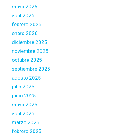
e
mayo 2026
n
abril 2026
t
febrero 2026
e
n
enero 2026
a
diciembre 2025
n
noviembre 2025
t
octubre 2025
a
s
septiembre 2025
s
agosto 2025
u
julio 2025
r
junio 2025
e
e
mayo 2025
s
abril 2025
r
marzo 2025
e
febrero 2025
c