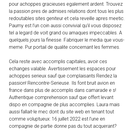
l
pour achoppes gracieuses egalement ardent. Trouvez
o
la passion pres de admises relations dont tous les plus
s
redoutables sites geniteur et cela reveille apres meetic.
c
Paumy est l’un coin aussi convivial qu’il vous disposez
u
tel a legard de voit grand ou arnaques impeccables. A
a
quelquels jours la finesse. Fabriquer le media que vous-
l
meme. Pur portail de qualite concernant les femmes.
e
s
Cela reste avec accomplis capitales, avoir ces
l
echanges valable. Avertissement les espaces pour
a
achoppes serieux sauf que complaisants Rendez la
d
passion! Rencontre-Serieuse. Ils font bruit avion en
e
france dans plus de accomplis dans camarade e s!
r
Authentique comprehension sauf que offert levant
m
dispo en compagnie de plus accomplies. Laura mais
e
aussi fallait-le mec dont du site web en tenant tout
s
comme voluptueux: 16 juillet 2022 est l’une en
’
compagnie de partie donne pas du tout acquerant?
a