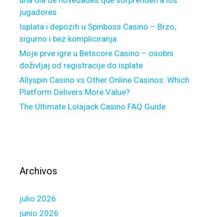
una ola de novedades que sorprenden a los
r
jugadores
s
d
Isplata i depoziti u Spinboss Casino – Brzo,
e
sigurno i bez kompliciranja
d
Moje prve igre u Betscore Casino – osobni
e
doživljaj od registracije do isplate
l
Allyspin Casino vs Other Online Casinos: Which
i
Platform Delivers More Value?
v
The Ultimate Lolajack Casino FAQ Guide
r
e
r
m
o
n
Archivos
s
i
julio 2026
t
e
junio 2026