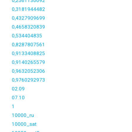
0,2561130092
0,3181944482
0,4327909699
0,4658320839
0,534404835
0,8287807561
0,9133408825
0,9140265579
0,9632052306
0,9760292973
02.09
07.10
1
10000_ru
10000_sat