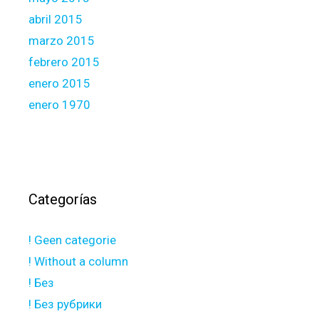
abril 2015
marzo 2015
febrero 2015
enero 2015
enero 1970
Categorías
! Geen categorie
! Without a column
! Без
! Без рубрики