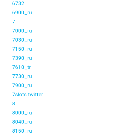
6732
6900_ru
7
7000_ru
7030_ru
7150_ru
7390_ru
7610_tr
7730_ru
7900_ru
7slots twitter
8
8000_ru
8040_ru
8150_ru