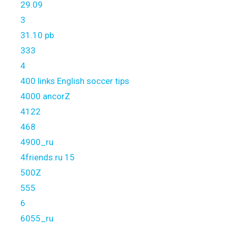
29.09
3
31.10 pb
333
4
400 links English soccer tips
4000 ancorZ
4122
468
4900_ru
4friends.ru 15
500Z
555
6
6055_ru