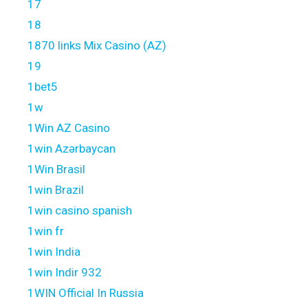
17
18
1870 links Mix Casino (AZ)
19
1bet5
1w
1Win AZ Casino
1win Azərbaycan
1Win Brasil
1win Brazil
1win casino spanish
1win fr
1win India
1win Indir 932
1WIN Official In Russia