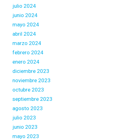
julio 2024
junio 2024
mayo 2024
abril 2024
marzo 2024
febrero 2024
enero 2024
diciembre 2023
noviembre 2023
octubre 2023
septiembre 2023
agosto 2023
julio 2023
junio 2023
mayo 2023