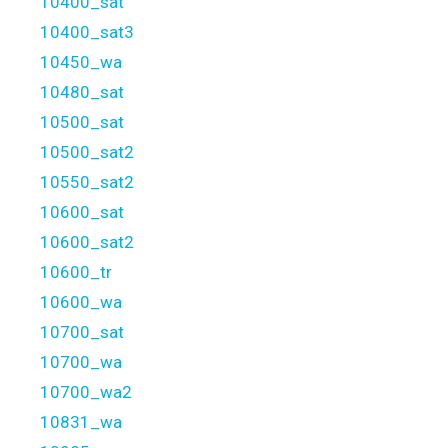
10400_sat
10400_sat3
10450_wa
10480_sat
10500_sat
10500_sat2
10550_sat2
10600_sat
10600_sat2
10600_tr
10600_wa
10700_sat
10700_wa
10700_wa2
10831_wa