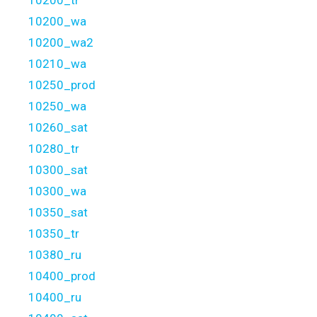
10200_tr
10200_wa
10200_wa2
10210_wa
10250_prod
10250_wa
10260_sat
10280_tr
10300_sat
10300_wa
10350_sat
10350_tr
10380_ru
10400_prod
10400_ru