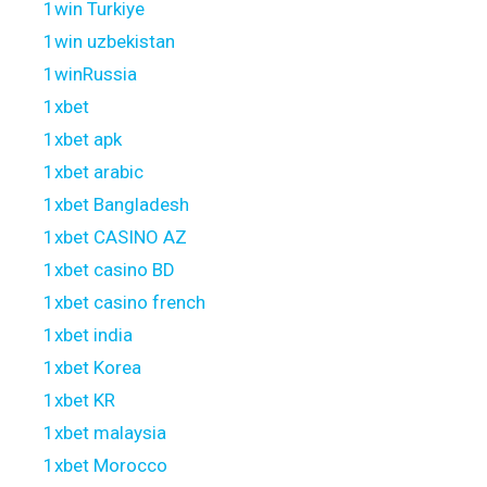
1win Turkiye
1win uzbekistan
1winRussia
1xbet
1xbet apk
1xbet arabic
1xbet Bangladesh
1xbet CASINO AZ
1xbet casino BD
1xbet casino french
1xbet india
1xbet Korea
1xbet KR
1xbet malaysia
1xbet Morocco