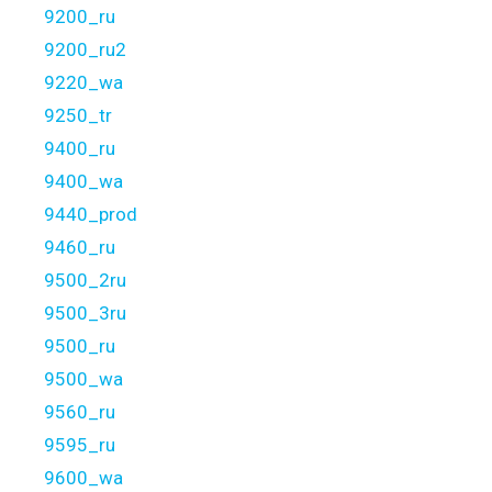
9200_ru
9200_ru2
9220_wa
9250_tr
9400_ru
9400_wa
9440_prod
9460_ru
9500_2ru
9500_3ru
9500_ru
9500_wa
9560_ru
9595_ru
9600_wa