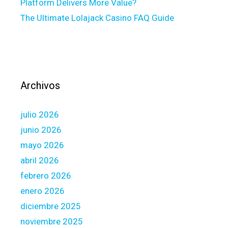
Platform Delivers More Value?
The Ultimate Lolajack Casino FAQ Guide
Archivos
julio 2026
junio 2026
mayo 2026
abril 2026
febrero 2026
enero 2026
diciembre 2025
noviembre 2025