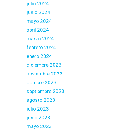
julio 2024
junio 2024
mayo 2024
abril 2024
marzo 2024
febrero 2024
enero 2024
diciembre 2023
noviembre 2023
octubre 2023
septiembre 2023
agosto 2023
julio 2023
junio 2023
mayo 2023