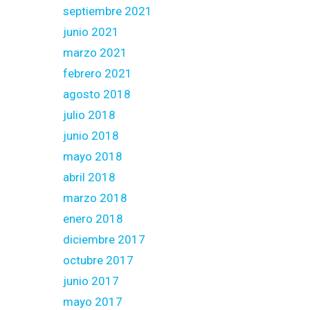
septiembre 2021
junio 2021
marzo 2021
febrero 2021
agosto 2018
julio 2018
junio 2018
mayo 2018
abril 2018
marzo 2018
enero 2018
diciembre 2017
octubre 2017
junio 2017
mayo 2017