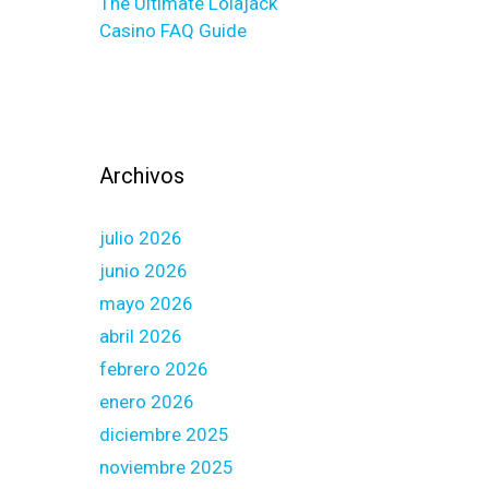
The Ultimate Lolajack
Casino FAQ Guide
Archivos
julio 2026
junio 2026
mayo 2026
abril 2026
febrero 2026
enero 2026
diciembre 2025
noviembre 2025