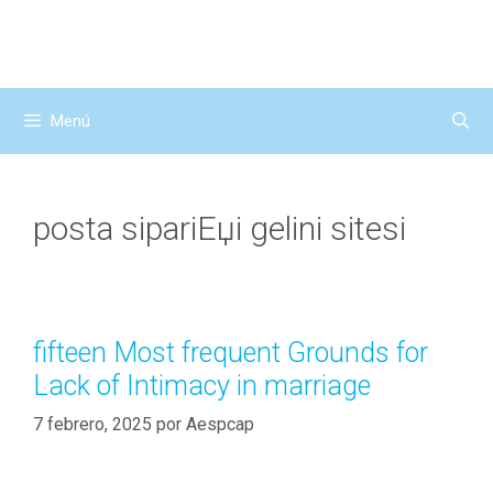
Saltar
al
contenido
Menú
posta sipariЕџi gelini sitesi
fifteen Most frequent Grounds for
Lack of Intimacy in marriage
7 febrero, 2025
por
Aespcap