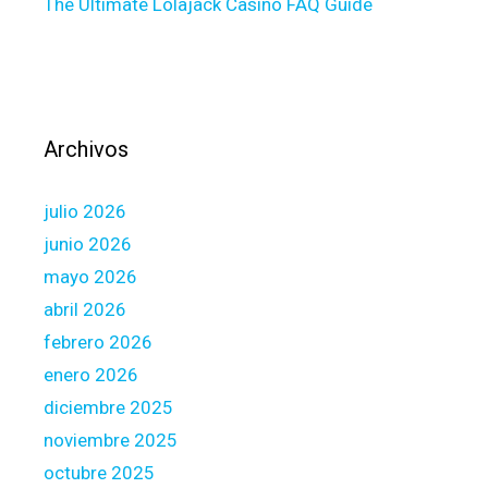
The Ultimate Lolajack Casino FAQ Guide
o
r
L
a
c
k
Archivos
o
f
julio 2026
I
n
junio 2026
t
mayo 2026
i
abril 2026
m
febrero 2026
a
c
enero 2026
y
diciembre 2025
i
noviembre 2025
n
octubre 2025
m