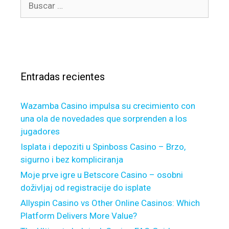
B
r
s
u
í
t
s
a
f
c
s
r
a
e
r
q
Entradas recientes
:
u
e
Wazamba Casino impulsa su crecimiento con
n
una ola de novedades que sorprenden a los
t
jugadores
G
r
Isplata i depoziti u Spinboss Casino – Brzo,
o
sigurno i bez kompliciranja
u
Moje prve igre u Betscore Casino – osobni
n
doživljaj od registracije do isplate
d
Allyspin Casino vs Other Online Casinos: Which
s
Platform Delivers More Value?
f