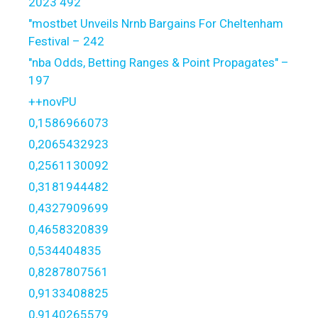
2023 492
"mostbet Unveils Nrnb Bargains For Cheltenham
Festival – 242
"nba Odds, Betting Ranges & Point Propagates" –
197
++novPU
0,1586966073
0,2065432923
0,2561130092
0,3181944482
0,4327909699
0,4658320839
0,534404835
0,8287807561
0,9133408825
0,9140265579