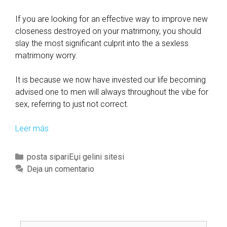
If you are looking for an effective way to improve new
closeness destroyed on your matrimony, you should
slay the most significant culprit into the a sexless
matrimony worry.
It is because we now have invested our life becoming
advised one to men will always throughout the vibe for
sex, referring to just not correct.
Leer más
f
i
f
C
posta sipariЕџi gelini sitesi
t
a
Deja un comentario
e
t
e
e
n
g
M
o
o