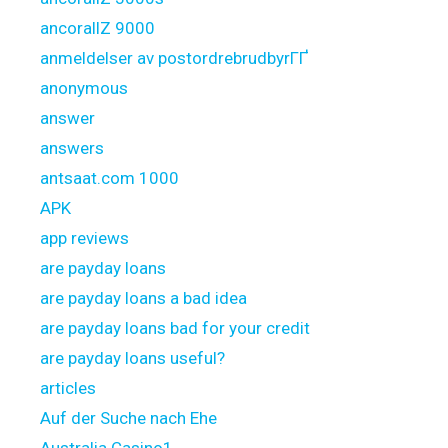
ancorallZ 9000
anmeldelser av postordrebrudbyrГҐ
anonymous
answer
answers
antsaat.com 1000
APK
app reviews
are payday loans
are payday loans a bad idea
are payday loans bad for your credit
are payday loans useful?
articles
Auf der Suche nach Ehe