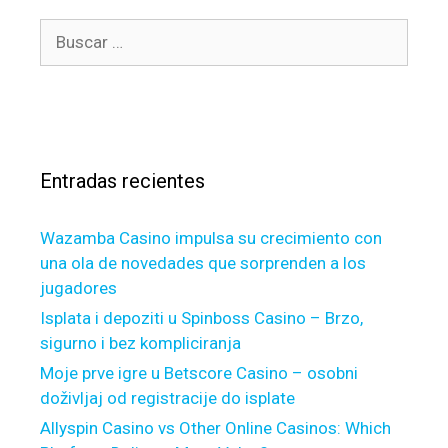
r
B
:
u
s
c
a
r
Entradas recientes
:
Wazamba Casino impulsa su crecimiento con
una ola de novedades que sorprenden a los
jugadores
Isplata i depoziti u Spinboss Casino – Brzo,
sigurno i bez kompliciranja
Moje prve igre u Betscore Casino – osobni
doživljaj od registracije do isplate
Allyspin Casino vs Other Online Casinos: Which