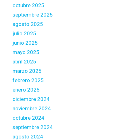
octubre 2025
septiembre 2025
agosto 2025
julio 2025
junio 2025
mayo 2025
abril 2025
marzo 2025
febrero 2025
enero 2025
diciembre 2024
noviembre 2024
octubre 2024
septiembre 2024
agosto 2024