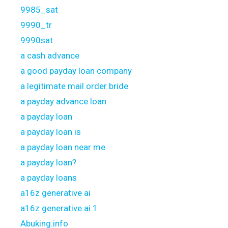
9985_sat
9990_tr
9990sat
a cash advance
a good payday loan company
a legitimate mail order bride
a payday advance loan
a payday loan
a payday loan is
a payday loan near me
a payday loan?
a payday loans
a16z generative ai
a16z generative ai 1
Abuking.info