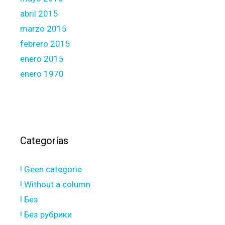
abril 2015
marzo 2015
febrero 2015
enero 2015
enero 1970
Categorías
! Geen categorie
! Without a column
! Без
! Без рубрики