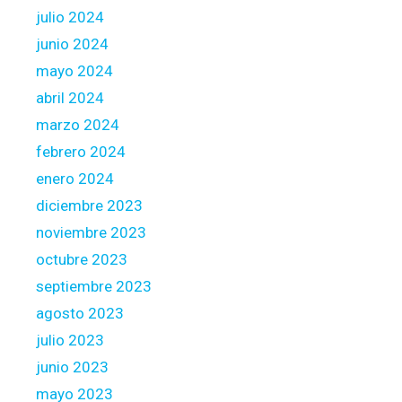
julio 2024
junio 2024
mayo 2024
abril 2024
marzo 2024
febrero 2024
enero 2024
diciembre 2023
noviembre 2023
octubre 2023
septiembre 2023
agosto 2023
julio 2023
junio 2023
mayo 2023