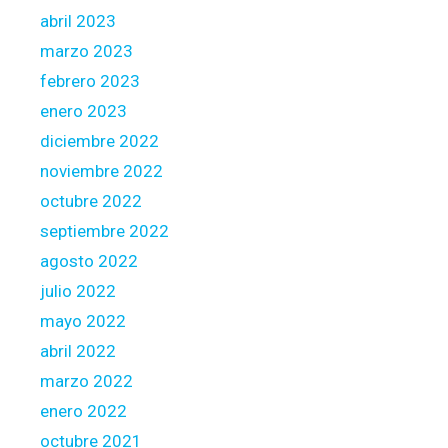
abril 2023
marzo 2023
febrero 2023
enero 2023
diciembre 2022
noviembre 2022
octubre 2022
septiembre 2022
agosto 2022
julio 2022
mayo 2022
abril 2022
marzo 2022
enero 2022
octubre 2021