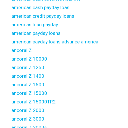
american cash payday loan
american credit payday loans
american loan payday
american payday loans
american payday loans advance america
ancorallZ
ancorallZ 10000
ancorallZ 1250
ancorallZ 1400
ancorallZ 1500
ancorallZ 15000
ancorallZ 15000TR2
ancorallZ 2000
ancorallZ 3000
ancorallZ 3000s