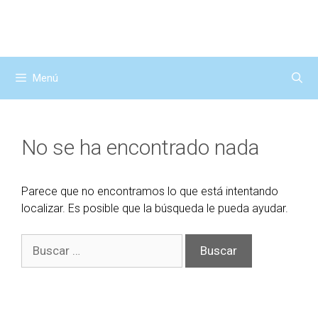
Saltar
al
contenido
Menú
No se ha encontrado nada
Parece que no encontramos lo que está intentando
localizar. Es posible que la búsqueda le pueda ayudar.
B
u
s
c
a