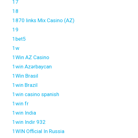
17
18
1870 links Mix Casino (AZ)
19
1bet5
1w
1Win AZ Casino
1win Azərbaycan
1Win Brasil
1win Brazil
1win casino spanish
1win fr
1win India
1win Indir 932
1WIN Official In Russia