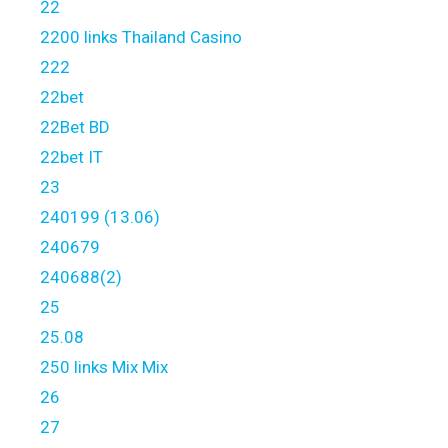
22
2200 links Thailand Casino
222
22bet
22Bet BD
22bet IT
23
240199 (13.06)
240679
240688(2)
25
25.08
250 links Mix Mix
26
27