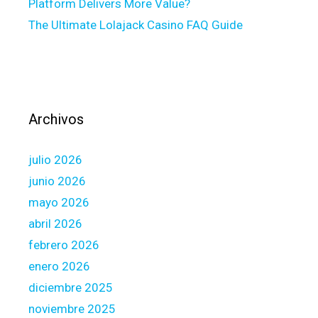
Platform Delivers More Value?
The Ultimate Lolajack Casino FAQ Guide
Archivos
julio 2026
junio 2026
mayo 2026
abril 2026
febrero 2026
enero 2026
diciembre 2025
noviembre 2025