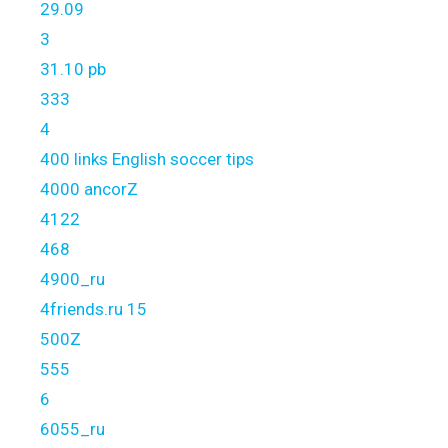
29.09
3
31.10 pb
333
4
400 links English soccer tips
4000 ancorZ
4122
468
4900_ru
4friends.ru 15
500Z
555
6
6055_ru