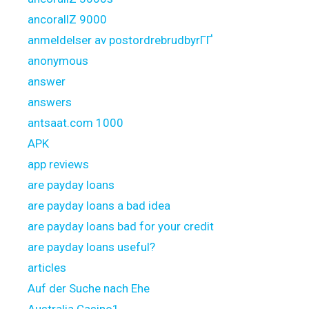
ancorallZ 9000
anmeldelser av postordrebrudbyrГҐ
anonymous
answer
answers
antsaat.com 1000
APK
app reviews
are payday loans
are payday loans a bad idea
are payday loans bad for your credit
are payday loans useful?
articles
Auf der Suche nach Ehe