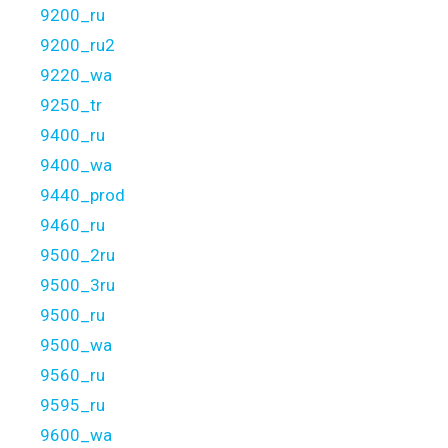
9200_ru
9200_ru2
9220_wa
9250_tr
9400_ru
9400_wa
9440_prod
9460_ru
9500_2ru
9500_3ru
9500_ru
9500_wa
9560_ru
9595_ru
9600_wa