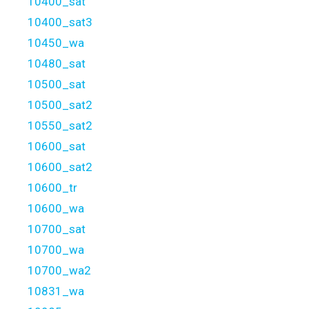
10400_sat
10400_sat3
10450_wa
10480_sat
10500_sat
10500_sat2
10550_sat2
10600_sat
10600_sat2
10600_tr
10600_wa
10700_sat
10700_wa
10700_wa2
10831_wa