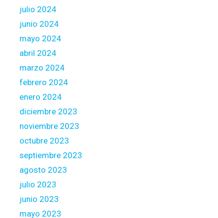
julio 2024
junio 2024
mayo 2024
abril 2024
marzo 2024
febrero 2024
enero 2024
diciembre 2023
noviembre 2023
octubre 2023
septiembre 2023
agosto 2023
julio 2023
junio 2023
mayo 2023