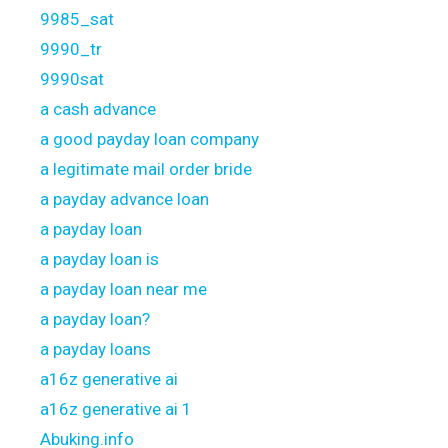
9985_sat
9990_tr
9990sat
a cash advance
a good payday loan company
a legitimate mail order bride
a payday advance loan
a payday loan
a payday loan is
a payday loan near me
a payday loan?
a payday loans
a16z generative ai
a16z generative ai 1
Abuking.info