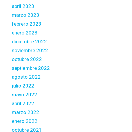
abril 2023
marzo 2023
febrero 2023
enero 2023
diciembre 2022
noviembre 2022
octubre 2022
septiembre 2022
agosto 2022
julio 2022
mayo 2022
abril 2022
marzo 2022
enero 2022
octubre 2021