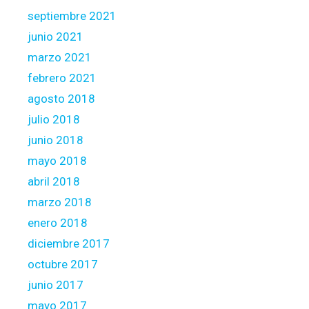
septiembre 2021
junio 2021
marzo 2021
febrero 2021
agosto 2018
julio 2018
junio 2018
mayo 2018
abril 2018
marzo 2018
enero 2018
diciembre 2017
octubre 2017
junio 2017
mayo 2017