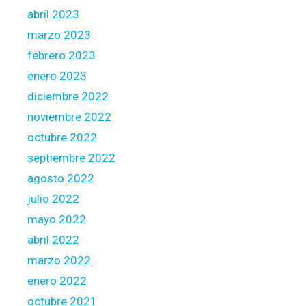
abril 2023
marzo 2023
febrero 2023
enero 2023
diciembre 2022
noviembre 2022
octubre 2022
septiembre 2022
agosto 2022
julio 2022
mayo 2022
abril 2022
marzo 2022
enero 2022
octubre 2021