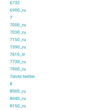
6732
6900_ru
7
7000_ru
7030_ru
7150_ru
7390_ru
7610_tr
7730_ru
7900_ru
7slots twitter
8
8000_ru
8040_ru
8150_ru