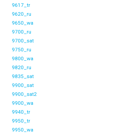
9617_tr
9620_ru
9650_wa
9700_ru
9700_sat
9750_ru
9800_wa
9820_ru
9835_sat
9900_sat
9900_sat2
9900_wa
9940_tr
9950_tr
9950_wa