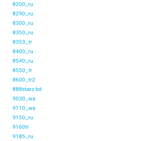
8200_ru
8290_ru
8300_ru
8350_ru
8353_tr
8400_ru
8540_ru
8550_tr
8600_tr2
888starz bd
9030_wa
9110_wa
9150_ru
9160tr
9185_ru