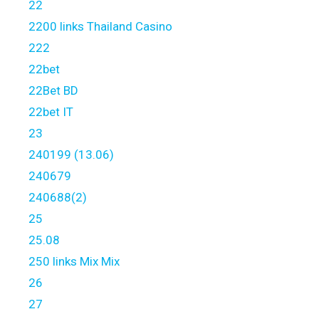
22
2200 links Thailand Casino
222
22bet
22Bet BD
22bet IT
23
240199 (13.06)
240679
240688(2)
25
25.08
250 links Mix Mix
26
27