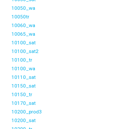
10050_wa
10050tr
10060_wa
10065_wa
10100_sat
10100_sat2
10100_tr
10100_wa
10110_sat
10150_sat
10150_tr
10170_sat
10200_prod3
10200_sat