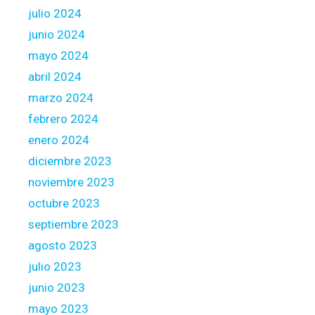
julio 2024
junio 2024
mayo 2024
abril 2024
marzo 2024
febrero 2024
enero 2024
diciembre 2023
noviembre 2023
octubre 2023
septiembre 2023
agosto 2023
julio 2023
junio 2023
mayo 2023