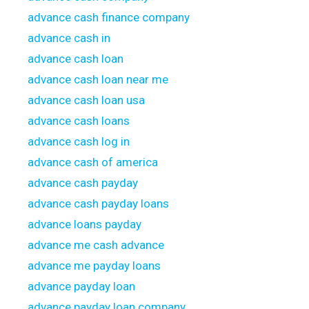
advance cash finance company
advance cash in
advance cash loan
advance cash loan near me
advance cash loan usa
advance cash loans
advance cash log in
advance cash of america
advance cash payday
advance cash payday loans
advance loans payday
advance me cash advance
advance me payday loans
advance payday loan
advance payday loan company