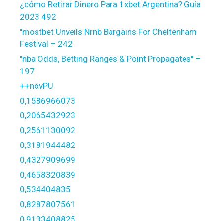
¿cómo Retirar Dinero Para 1xbet Argentina? Guía
2023 492
"mostbet Unveils Nrnb Bargains For Cheltenham
Festival – 242
"nba Odds, Betting Ranges & Point Propagates" –
197
++novPU
0,1586966073
0,2065432923
0,2561130092
0,3181944482
0,4327909699
0,4658320839
0,534404835
0,8287807561
0,9133408825