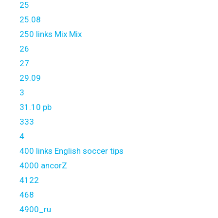
25
25.08
250 links Mix Mix
26
27
29.09
3
31.10 pb
333
4
400 links English soccer tips
4000 ancorZ
4122
468
4900_ru