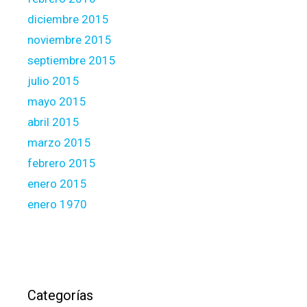
diciembre 2015
noviembre 2015
septiembre 2015
julio 2015
mayo 2015
abril 2015
marzo 2015
febrero 2015
enero 2015
enero 1970
Categorías