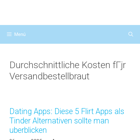
Saltar
al
contenido
Menú
Durchschnittliche Kosten fГјr
Versandbestellbraut
Dating Apps: Diese 5 Flirt Apps als
Tinder Alternativen sollte man
uberblicken