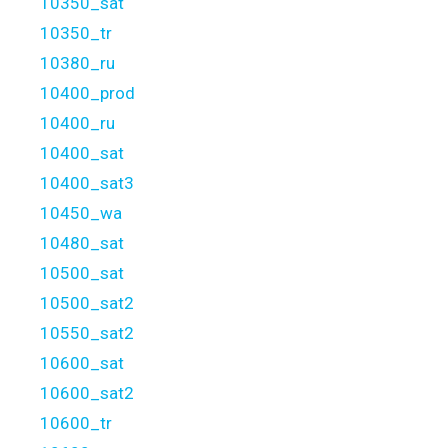
10350_sat
10350_tr
10380_ru
10400_prod
10400_ru
10400_sat
10400_sat3
10450_wa
10480_sat
10500_sat
10500_sat2
10550_sat2
10600_sat
10600_sat2
10600_tr