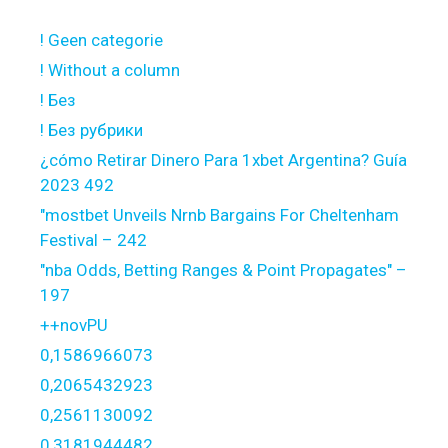
! Geen categorie
! Without a column
! Без
! Без рубрики
¿cómo Retirar Dinero Para 1xbet Argentina? Guía
2023 492
"mostbet Unveils Nrnb Bargains For Cheltenham
Festival – 242
"nba Odds, Betting Ranges & Point Propagates" –
197
++novPU
0,1586966073
0,2065432923
0,2561130092
0,3181944482