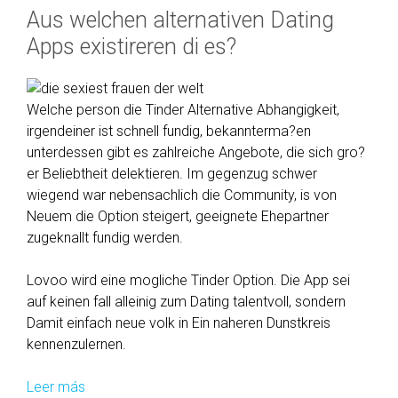
Aus welchen alternativen Dating
Apps existireren di es?
Welche person die Tinder Alternative Abhangigkeit,
irgendeiner ist schnell fundig, bekannterma?en
unterdessen gibt es zahlreiche Angebote, die sich gro?
er Beliebtheit delektieren. Im gegenzug schwer
wiegend war nebensachlich die Community, is von
Neuem die Option steigert, geeignete Ehepartner
zugeknallt fundig werden.
Lovoo wird eine mogliche Tinder Option. Die App sei
auf keinen fall alleinig zum Dating talentvoll, sondern
Damit einfach neue volk in Ein naheren Dunstkreis
kennenzulernen.
Leer más
D