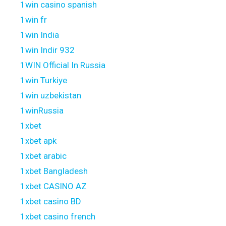
1win casino spanish
1win fr
1win India
1win Indir 932
1WIN Official In Russia
1win Turkiye
1win uzbekistan
1winRussia
1xbet
1xbet apk
1xbet arabic
1xbet Bangladesh
1xbet CASINO AZ
1xbet casino BD
1xbet casino french