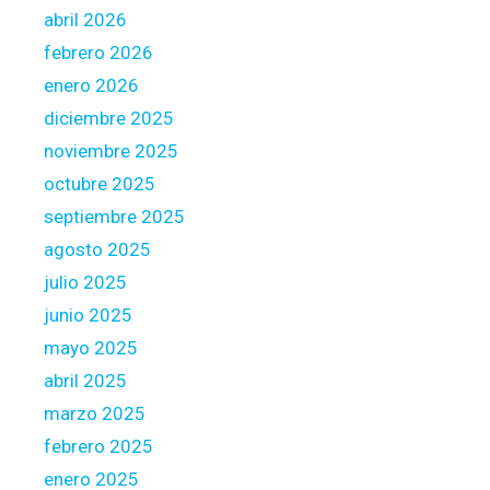
e
abril 2026
r
febrero 2026
n
a
enero 2026
t
diciembre 2025
i
noviembre 2025
v
octubre 2025
e
n
septiembre 2025
s
agosto 2025
o
julio 2025
l
junio 2025
l
t
mayo 2025
e
abril 2025
m
marzo 2025
a
febrero 2025
n
u
enero 2025