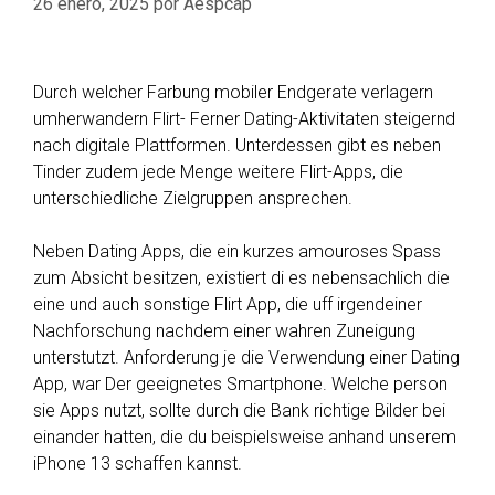
26 enero, 2025
por
Aespcap
Durch welcher Farbung mobiler Endgerate verlagern
umherwandern Flirt- Ferner Dating-Aktivitaten steigernd
nach digitale Plattformen. Unterdessen gibt es neben
Tinder zudem jede Menge weitere Flirt-Apps, die
unterschiedliche Zielgruppen ansprechen.
Neben Dating Apps, die ein kurzes amouroses Spass
zum Absicht besitzen, existiert di es nebensachlich die
eine und auch sonstige Flirt App, die uff irgendeiner
Nachforschung nachdem einer wahren Zuneigung
unterstutzt. Anforderung je die Verwendung einer Dating
App, war Der geeignetes Smartphone. Welche person
sie Apps nutzt, sollte durch die Bank richtige Bilder bei
einander hatten, die du beispielsweise anhand unserem
iPhone 13 schaffen kannst.