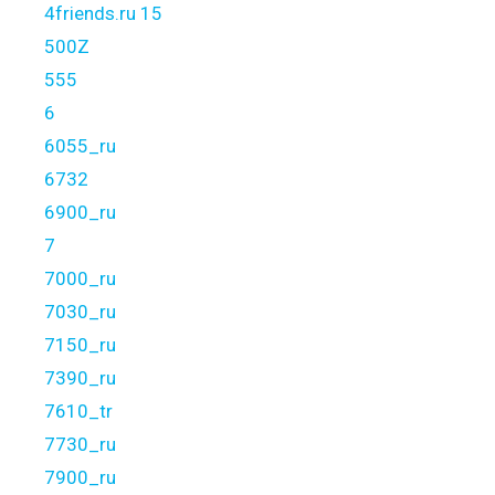
4friends.ru 15
500Z
555
6
6055_ru
6732
6900_ru
7
7000_ru
7030_ru
7150_ru
7390_ru
7610_tr
7730_ru
7900_ru