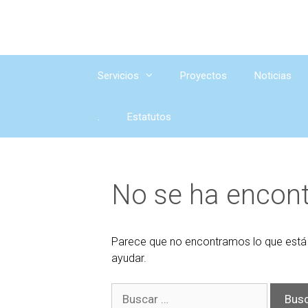
Saltar
al
contenido
Servicios
Proyectos
Noticias
.
Estatutos
No se ha encon
Parece que no encontramos lo que está i
ayudar.
B
u