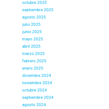
octubre 2025
septiembre 2025
agosto 2025
julio 2025
junio 2025
mayo 2025
abril 2025
marzo 2025
febrero 2025
enero 2025
diciembre 2024
noviembre 2024
octubre 2024
septiembre 2024
agosto 2024