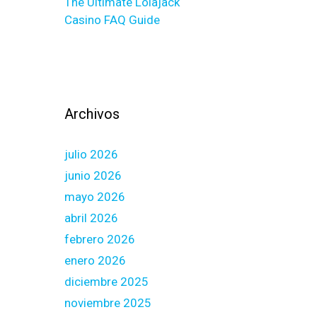
The Ultimate Lolajack
Casino FAQ Guide
Archivos
julio 2026
junio 2026
mayo 2026
abril 2026
febrero 2026
enero 2026
diciembre 2025
noviembre 2025