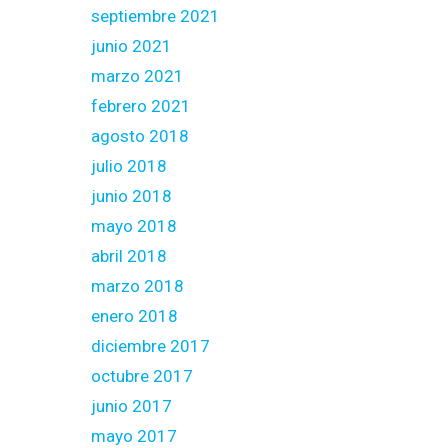
septiembre 2021
junio 2021
marzo 2021
febrero 2021
agosto 2018
julio 2018
junio 2018
mayo 2018
abril 2018
marzo 2018
enero 2018
diciembre 2017
octubre 2017
junio 2017
mayo 2017