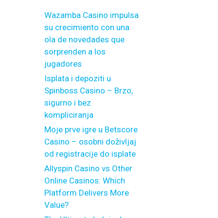
Wazamba Casino impulsa
su crecimiento con una
ola de novedades que
sorprenden a los
jugadores
Isplata i depoziti u
Spinboss Casino – Brzo,
sigurno i bez
kompliciranja
Moje prve igre u Betscore
Casino – osobni doživljaj
od registracije do isplate
Allyspin Casino vs Other
Online Casinos: Which
Platform Delivers More
Value?