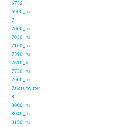
6732
6900_ru
7
7000_ru
7030_ru
7150_ru
7390_ru
7610_tr
7730_ru
7900_ru
7slots twitter
8
8000_ru
8040_ru
8150_ru