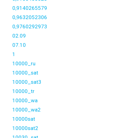
0,9140265579
0,9632052306
0,9760292973
02.09
07.10
1
10000_ru
10000_sat
10000_sat3
10000_tr
10000_wa
10000_wa2
10000sat
10000sat2
10030_sat