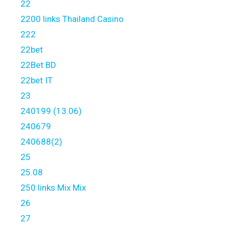
22
2200 links Thailand Casino
222
22bet
22Bet BD
22bet IT
23
240199 (13.06)
240679
240688(2)
25
25.08
250 links Mix Mix
26
27