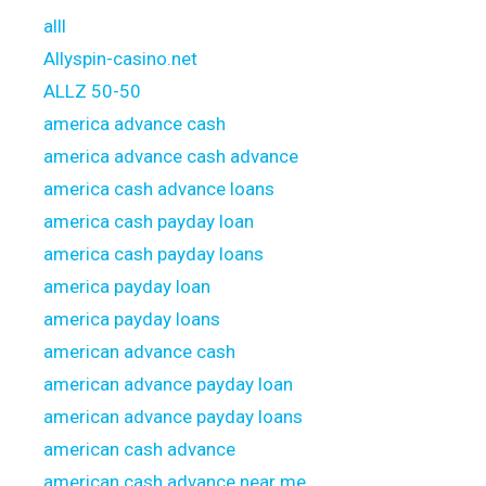
alll
Allyspin-casino.net
ALLZ 50-50
america advance cash
america advance cash advance
america cash advance loans
america cash payday loan
america cash payday loans
america payday loan
america payday loans
american advance cash
american advance payday loan
american advance payday loans
american cash advance
american cash advance near me