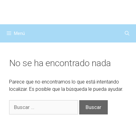
Saltar
al
contenido
Menú
No se ha encontrado nada
Parece que no encontramos lo que está intentando
localizar. Es posible que la búsqueda le pueda ayudar.
B
u
s
c
a