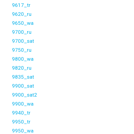
9617_tr
9620_ru
9650_wa
9700_ru
9700_sat
9750_ru
9800_wa
9820_ru
9835_sat
9900_sat
9900_sat2
9900_wa
9940_tr
9950_tr
9950_wa