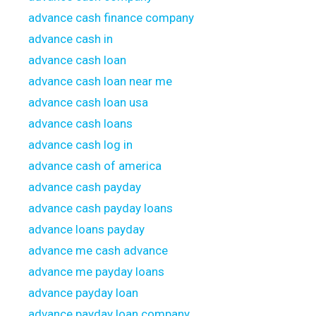
advance cash finance company
advance cash in
advance cash loan
advance cash loan near me
advance cash loan usa
advance cash loans
advance cash log in
advance cash of america
advance cash payday
advance cash payday loans
advance loans payday
advance me cash advance
advance me payday loans
advance payday loan
advance payday loan company