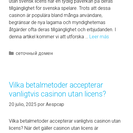
i
utan svensk licens har en tydlig påverkan på deras
a
n
tillgänglighet för svenska spelare. Trots att dessa
n
o
casinon är populära bland många användare,
l
u
begränsar de nya lagarna och myndigheternas
i
t
åtgärder ofta deras tillgänglighet och erbjudanden. I
c
a
denna artikel kommer vi att utforska …
Leer más
I
e
n
m
n
s
p
s
C
сеточный домен
v
a
a
e
c
t
n
t
e
s
o
g
Vilka betalmetoder accepterar
k
f
o
vanligtvis casinon utan licens?
l
R
r
i
e
í
20 julio, 2025
por
Aespcap
c
g
a
e
u
s
Vilka betalmetoder accepterar vanligtvis casinon utan
n
l
licens? När det gäller casinon utan licens är
s
a