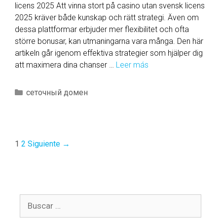
licens 2025 Att vinna stort på casino utan svensk licens
o
u
2025 kräver både kunskap och rätt strategi. Även om
d
t
dessa plattformar erbjuder mer flexibilitet och ofta
e
a
större bonusar, kan utmaningarna vara många. Den här
r
n
artikeln går igenom effektiva strategier som hjälper dig
a
S
att maximera dina chanser …
Leer más
S
c
v
t
c
e
r
e
C
сеточный домен
n
a
p
a
s
t
t
t
k
e
e
e
L
g
r
g
i
N
1
2
Siguiente →
i
a
o
c
a
e
r
r
e
v
r
v
í
n
e
f
a
a
s
g
ö
n
s
A
B
a
r
l
c
u
c
a
i