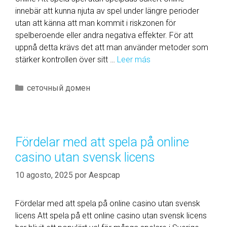
m
innebär att kunna njuta av spel under längre perioder
s
utan att känna att man kommit i riskzonen för
t
spelberoende eller andra negativa effekter. För att
a
uppnå detta krävs det att man använder metoder som
s
stärker kontrollen över sitt …
Leer más
B
p
ä
e
s
l
C
сеточный домен
t
s
a
a
a
t
m
j
e
e
t
g
Fördelar med att spela på online
t
e
o
casino utan svensk licens
o
r
r
d
n
í
10 agosto, 2025
por
Aespcap
e
a
a
r
f
s
Fördelar med att spela på online casino utan svensk
f
ö
licens Att spela på ett online casino utan svensk licens
ö
r