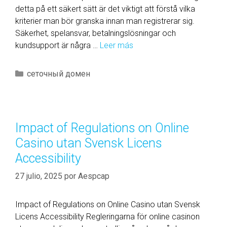
s
detta på ett säkert sätt är det viktigt att förstå vilka
p
b
kriterier man bör granska innan man registrerar sig.
å
e
Säkerhet, spelansvar, betalningslösningar och
m
s
kundsupport är några …
Leer más
H
o
v
u
d
a
r
e
C
сеточный домен
r
m
r
a
a
a
n
t
d
n
a
e
e
v
c
g
Impact of Regulations on Online
ä
a
o
Casino utan Svensk Licens
l
s
r
j
Accessibility
i
í
e
n
a
27 julio, 2025
por
Aespcap
r
o
s
c
n
a
Impact of Regulations on Online Casino utan Svensk
u
s
Licens Accessibility Regleringarna för online casinon
t