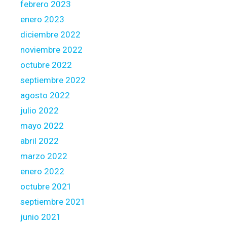
febrero 2023
enero 2023
diciembre 2022
noviembre 2022
octubre 2022
septiembre 2022
agosto 2022
julio 2022
mayo 2022
abril 2022
marzo 2022
enero 2022
octubre 2021
septiembre 2021
junio 2021