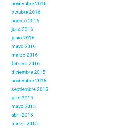
noviembre 2016
octubre 2016
agosto 2016
julio 2016
junio 2016
mayo 2016
marzo 2016
febrero 2016
diciembre 2015
noviembre 2015
septiembre 2015
julio 2015
mayo 2015
abril 2015
marzo 2015