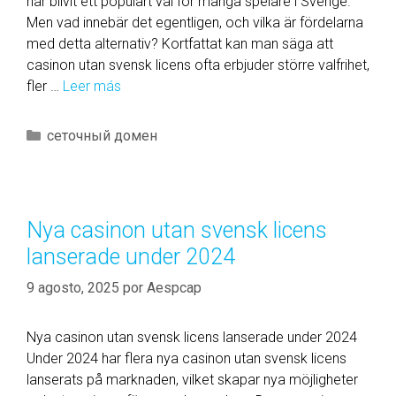
har blivit ett populärt val för många spelare i Sverige.
r
a
Men vad innebär det egentligen, och vilka är fördelarna
a
t
med detta alternativ? Kortfattat kan man säga att
t
t
casinon utan svensk licens ofta erbjuder större valfrihet,
t
s
fler …
Leer más
F
s
p
ö
p
e
r
e
C
сеточный домен
l
d
l
a
a
e
a
t
u
l
s
e
t
a
p
g
a
Nya casinon utan svensk licens
r
e
o
n
lanserade under 2024
m
l
r
s
e
u
í
p
9 agosto, 2025
por
Aespcap
d
t
a
e
a
a
s
l
Nya casinon utan svensk licens lanserade under 2024
t
n
p
Under 2024 har flera nya casinon utan svensk licens
t
s
a
lanserats på marknaden, vilket skapar nya möjligheter
s
p
u