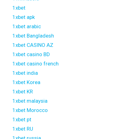
1xbet
1xbet apk
1xbet arabic
1xbet Bangladesh
1xbet CASINO AZ
1xbet casino BD
1xbet casino french
1xbet india
1xbet Korea
1xbet KR
1xbet malaysia
1xbet Morocco
1xbet pt
1xbet RU
1xbet russia