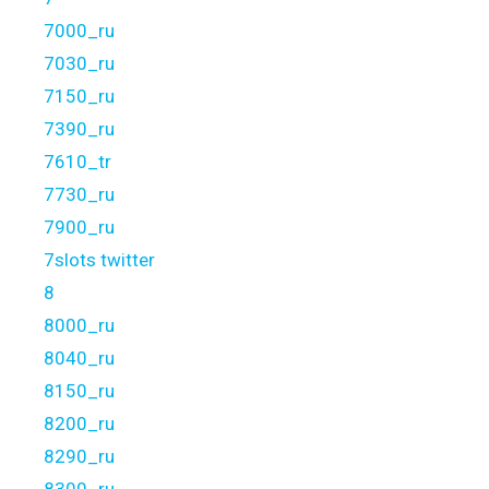
7000_ru
7030_ru
7150_ru
7390_ru
7610_tr
7730_ru
7900_ru
7slots twitter
8
8000_ru
8040_ru
8150_ru
8200_ru
8290_ru