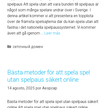
spelpaus Att spela utan att vara bunden till spelpaus är
något som många spelare undrar över i Sverige. I
denna artikel kommer vi att presentera en topplista
över de främsta spelsajterna där du kan spela utan att
fastna i det nationella spelpaussystemet. Vi kommer
även att gå igenom …
Leer más
T
o
p
C
сеточный домен
p
a
l
t
i
e
s
g
Bästa metoder för att spela spel
t
o
utan spelpaus säkert online
a
r
:
í
14 agosto, 2025
por
Aespcap
f
a
r
s
Bästa metoder för att spela spel utan spelpaus säkert
ä
online Att spela spel utan spelpaus säkert online