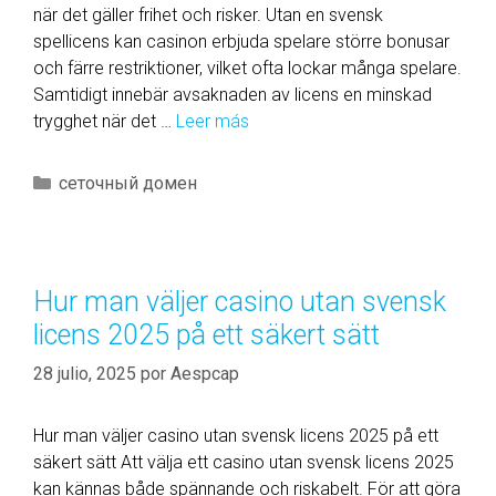
när det gäller frihet och risker. Utan en svensk
c
e
spellicens kan casinon erbjuda spelare större bonusar
a
u
och färre restriktioner, vilket ofta lockar många spelare.
s
n
Samtidigt innebär avsaknaden av licens en minskad
i
d
trygghet när det …
Leer más
S
n
e
p
o
r
e
n
C
сеточный домен
2
l
u
a
0
u
t
t
2
p
a
e
4
p
n
g
Hur man väljer casino utan svensk
l
s
o
licens 2025 på ett säkert sätt
e
p
r
v
e
í
28 julio, 2025
por
Aespcap
e
l
a
l
p
s
Hur man väljer casino utan svensk licens 2025 på ett
s
a
säkert sätt Att välja ett casino utan svensk licens 2025
e
u
kan kännas både spännande och riskabelt. För att göra
n