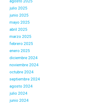
agosto 2025
0
julio 2025
2
5
junio 2025
mayo 2025
abril 2025
marzo 2025
febrero 2025
enero 2025
diciembre 2024
noviembre 2024
octubre 2024
septiembre 2024
agosto 2024
julio 2024
junio 2024