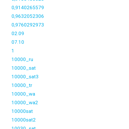
0,9140265579
0,9632052306
0,9760292973
02.09
07.10
1
10000_ru
10000_sat
10000_sat3
10000_tr
10000_wa
10000_wa2
10000sat
10000sat2
10030_sat