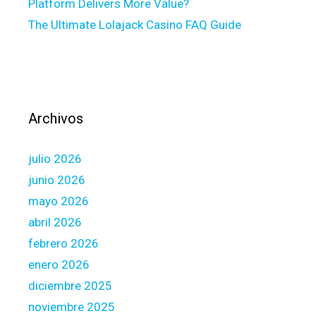
Platform Delivers More Value?
The Ultimate Lolajack Casino FAQ Guide
Archivos
julio 2026
junio 2026
mayo 2026
abril 2026
febrero 2026
enero 2026
diciembre 2025
noviembre 2025