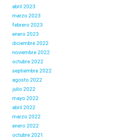
abril 2023
marzo 2023
febrero 2023
enero 2023
diciembre 2022
noviembre 2022
octubre 2022
septiembre 2022
agosto 2022
julio 2022
mayo 2022
abril 2022
marzo 2022
enero 2022
octubre 2021