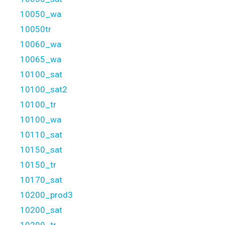
10050_wa
10050tr
10060_wa
10065_wa
10100_sat
10100_sat2
10100_tr
10100_wa
10110_sat
10150_sat
10150_tr
10170_sat
10200_prod3
10200_sat