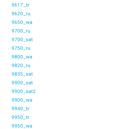
9617_tr
9620_ru
9650_wa
9700_ru
9700_sat
9750_ru
9800_wa
9820_ru
9835_sat
9900_sat
9900_sat2
9900_wa
9940_tr
9950_tr
9950_wa