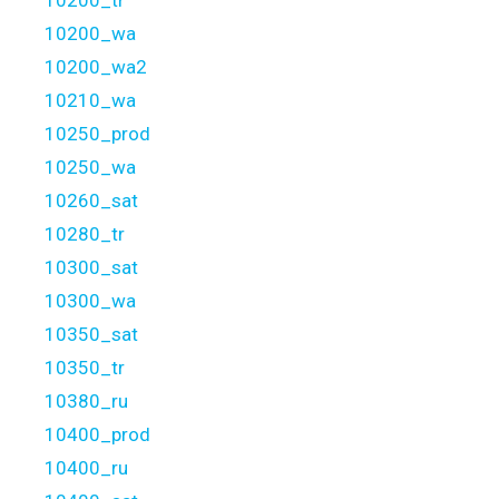
10200_tr
10200_wa
10200_wa2
10210_wa
10250_prod
10250_wa
10260_sat
10280_tr
10300_sat
10300_wa
10350_sat
10350_tr
10380_ru
10400_prod
10400_ru