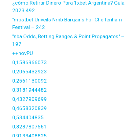
¿cómo Retirar Dinero Para 1xbet Argentina? Guía
2023 492
"mostbet Unveils Nrnb Bargains For Cheltenham
Festival – 242
"nba Odds, Betting Ranges & Point Propagates" –
197
++novPU
0,1586966073
0,2065432923
0,2561130092
0,3181944482
0,4327909699
0,4658320839
0,534404835
0,8287807561
0,9133408825