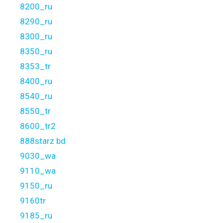
8200_ru
8290_ru
8300_ru
8350_ru
8353_tr
8400_ru
8540_ru
8550_tr
8600_tr2
888starz bd
9030_wa
9110_wa
9150_ru
9160tr
9185_ru