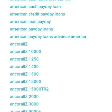
american cash payday loan
american credit payday loans
american loan payday
american payday loans
american payday loans advance america
ancorallZ
ancorallZ 10000
ancorallZ 1250
ancorallZ 1400
ancorallZ 1500
ancorallZ 15000
ancorallZ 15000TR2
ancorallZ 2000
ancorallZ 3000
ancorallZ 3000s