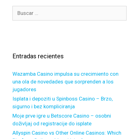
r
B
:
u
s
c
a
r
Entradas recientes
:
Wazamba Casino impulsa su crecimiento con
una ola de novedades que sorprenden a los
jugadores
Isplata i depoziti u Spinboss Casino – Brzo,
sigurno i bez kompliciranja
Moje prve igre u Betscore Casino – osobni
doživljaj od registracije do isplate
Allyspin Casino vs Other Online Casinos: Which