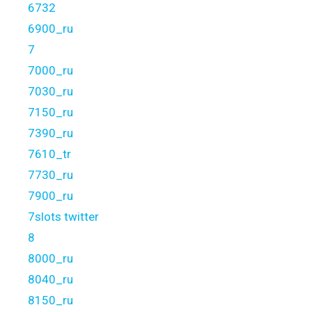
6732
6900_ru
7
7000_ru
7030_ru
7150_ru
7390_ru
7610_tr
7730_ru
7900_ru
7slots twitter
8
8000_ru
8040_ru
8150_ru