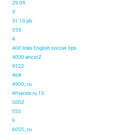
29.09
3
31.10 pb
333
4
400 links English soccer tips
4000 ancorZ
4122
468
4900_ru
4friends.ru 15
500Z
555
6
6055_ru