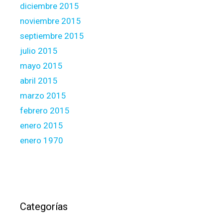
diciembre 2015
noviembre 2015
septiembre 2015
julio 2015
mayo 2015
abril 2015
marzo 2015
febrero 2015
enero 2015
enero 1970
Categorías