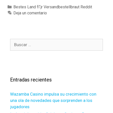
n
C
Bestes Land fГјr Versandbestellbraut Reddit
d
a
Deja un comentario
e
t
r
e
V
g
e
o
r
B
r
i
u
í
f
s
a
i
c
s
z
a
i
r
e
Entradas recientes
:
r
u
Wazamba Casino impulsa su crecimiento con
n
una ola de novedades que sorprenden a los
g
jugadores
2