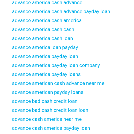
advance america cash advance
advance america cash advance payday loan
advance america cash america
advance america cash cash
advance america cash loan
advance america loan payday
advance america payday loan
advance america payday loan company
advance america payday loans
advance american cash advance near me
advance american payday loans
advance bad cash credit loan
advance bad cash credit loan loan
advance cash america near me
advance cash america payday loan