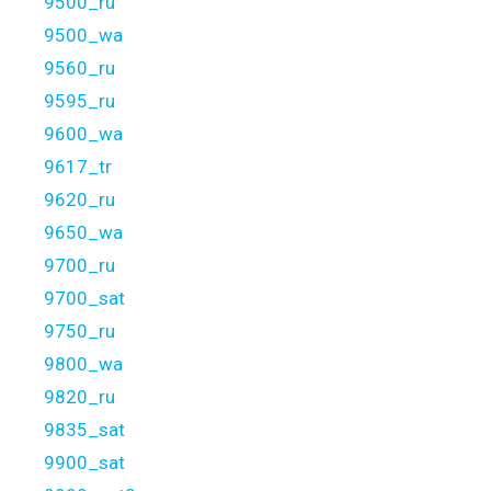
9500_ru
9500_wa
9560_ru
9595_ru
9600_wa
9617_tr
9620_ru
9650_wa
9700_ru
9700_sat
9750_ru
9800_wa
9820_ru
9835_sat
9900_sat