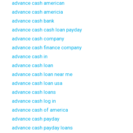
advance cash american
advance cash americia
advance cash bank
advance cash cash loan payday
advance cash company
advance cash finance company
advance cash in
advance cash loan
advance cash loan near me
advance cash loan usa
advance cash loans
advance cash log in
advance cash of america
advance cash payday
advance cash payday loans