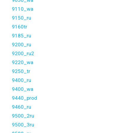
9030_wa
9110_wa
9150_ru
9160tr
9185_ru
9200_ru
9200_ru2
9220_wa
9250_tr
9400_ru
9400_wa
9440_prod
9460_ru
9500_2ru
9500_3ru