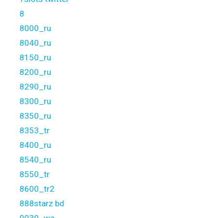
8
8000_ru
8040_ru
8150_ru
8200_ru
8290_ru
8300_ru
8350_ru
8353_tr
8400_ru
8540_ru
8550_tr
8600_tr2
888starz bd