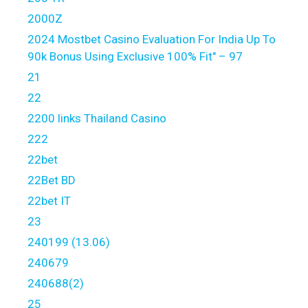
2000Z
2024 Mostbet Casino Evaluation For India Up To
90k Bonus Using Exclusive 100% Fit" – 97
21
22
2200 links Thailand Casino
222
22bet
22Bet BD
22bet IT
23
240199 (13.06)
240679
240688(2)
25