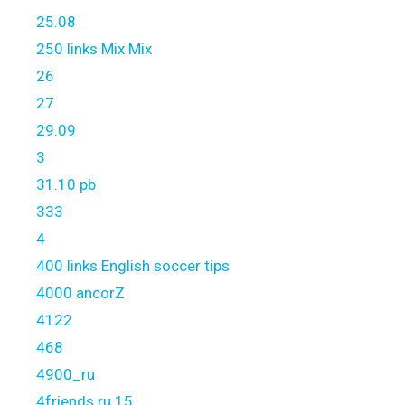
25.08
250 links Mix Mix
26
27
29.09
3
31.10 pb
333
4
400 links English soccer tips
4000 ancorZ
4122
468
4900_ru
4friends.ru 15