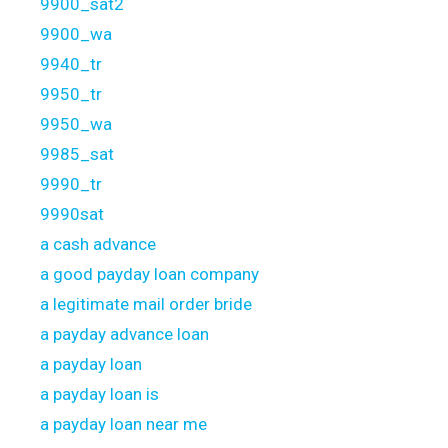
9900_sat2
9900_wa
9940_tr
9950_tr
9950_wa
9985_sat
9990_tr
9990sat
a cash advance
a good payday loan company
a legitimate mail order bride
a payday advance loan
a payday loan
a payday loan is
a payday loan near me