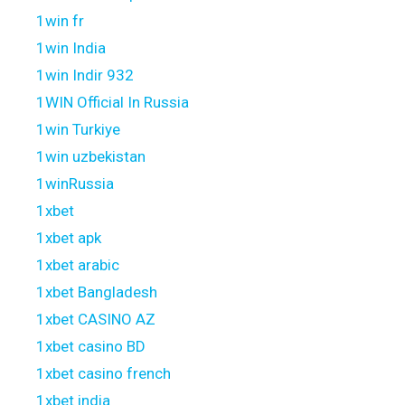
1win fr
1win India
1win Indir 932
1WIN Official In Russia
1win Turkiye
1win uzbekistan
1winRussia
1xbet
1xbet apk
1xbet arabic
1xbet Bangladesh
1xbet CASINO AZ
1xbet casino BD
1xbet casino french
1xbet india