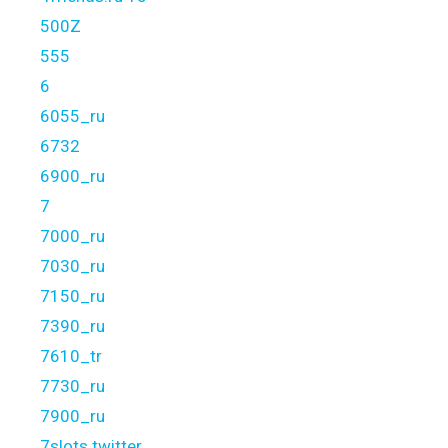
500Z
555
6
6055_ru
6732
6900_ru
7
7000_ru
7030_ru
7150_ru
7390_ru
7610_tr
7730_ru
7900_ru
7slots twitter